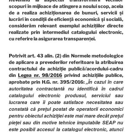
scopuri în mijloace de atingere a noului scop, acela
de a realiza achiziţionarea de bunuri, servicii şi
lucrări în condiţii de eficienţă economică şi socială,
considerăm relevant exemplul achizițiilor directe
realizate prin intermediul catalogului electronic,
cu referire la asigurarea transparenței.
Potrivit art. 43 alin. (2) din Normele metodologice
de aplicare a prevederilor referitoare la atribuirea
contractului de achiziţie publică/acordului-cadru
din
Legea nr. 98/2016
privind achiziţiile publice,
,,În cazul în care
aprobate prin H.G. nr. 395/2016:
autoritatea contractantă nu identifică în cadrul
catalogului electronic produsul, serviciul sau
lucrarea care îi poate satisface necesitatea sau
constată că preţul postat de operatorii economici
pentru obiectul achiziţiei este mai mare decât preţul
pieţei sau din motive tehnice imputabile SEAP nu
este posibil accesul la catalogul electronic, atunci