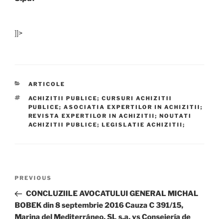
]]>
CATEGORIES
ARTICOLE
TAGS
ACHIZITII PUBLICE; CURSURI ACHIZITII
PUBLICE; ASOCIATIA EXPERTILOR IN ACHIZITII;
REVISTA EXPERTILOR IN ACHIZITII; NOUTATI
ACHIZITII PUBLICE; LEGISLATIE ACHIZITII;
Post
Previous
PREVIOUS
navigation
Post
CONCLUZIILE AVOCATULUI GENERAL MICHAL
BOBEK din 8 septembrie 2016 Cauza C 391/15,
Marina del Mediterráneo, SL s.a. vs Consejería de