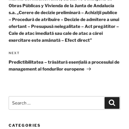
Obras Públicas y Vivienda de la Junta de Andalucía
s.a. „Cerere de decizie preliminară – Achiziţii publice
– Procedură de atribuire – Decizie de admitere a unui
ofertant – Presupusă nelegalitate – Act pregătitor –
Cale de atac imediată sau cale de atac a cărei
exercitare este amânată – Efect direct”
Next
NEXT
Post
Predictibilitatea – trăsătură esențială a procesului de
management al fondurilor europene
Search
Search
for:
CATEGORIES