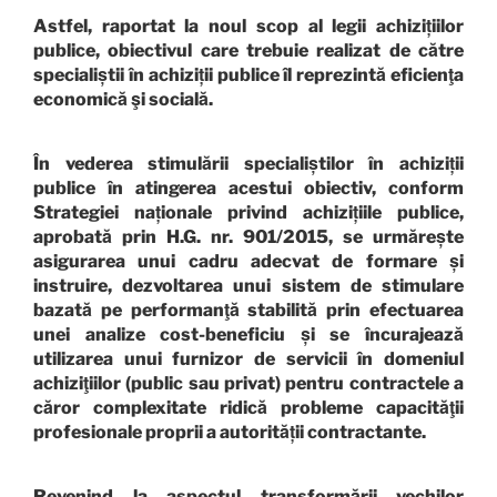
Astfel, raportat la noul scop al legii achizițiilor
publice, obiectivul care trebuie realizat de către
specialiștii în achiziții publice îl reprezintă eficienţa
economică şi socială.
În vederea stimulării specialiștilor în achiziții
publice în atingerea acestui obiectiv, conform
Strategiei naționale privind achizițiile publice,
aprobată prin H.G. nr. 901/2015, se urmărește
asigurarea unui cadru adecvat de formare și
instruire, dezvoltarea unui sistem de stimulare
bazată pe performanţă stabilită prin efectuarea
unei analize cost-beneficiu și se încurajează
utilizarea unui furnizor de servicii în domeniul
achiziţiilor (public sau privat) pentru contractele a
căror complexitate ridică probleme capacităţii
profesionale proprii a autorității contractante.
Revenind la aspectul transformării vechilor