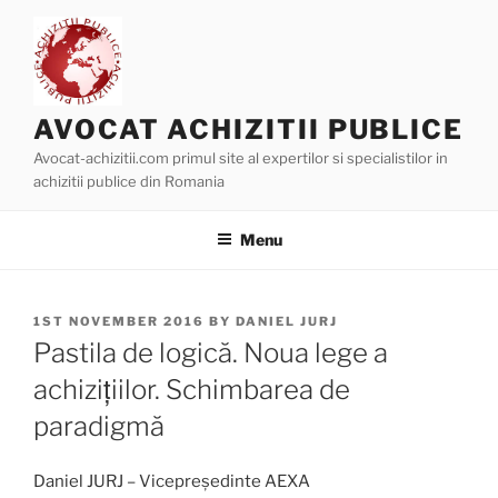
Skip
to
content
AVOCAT ACHIZITII PUBLICE
Avocat-achizitii.com primul site al expertilor si specialistilor in
achizitii publice din Romania
Menu
POSTED
1ST NOVEMBER 2016
BY
DANIEL JURJ
ON
Pastila de logică. Noua lege a
achizițiilor. Schimbarea de
paradigmă
Daniel JURJ – Vicepreședinte AEXA