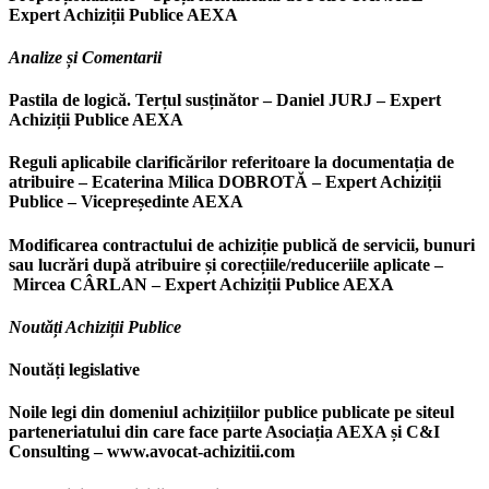
Expert Achiziții Publice AEXA
Analize și Comentarii
Pastila de logică. Terțul susținător – Daniel JURJ – Expert
Achiziții Publice AEXA
Reguli aplicabile clarificărilor referitoare la documentația de
atribuire – Ecaterina Milica DOBROTĂ – Expert Achiziții
Publice – Vicepreședinte AEXA
Modificarea contractului de achiziție publică de servicii, bunuri
sau lucrări după atribuire și corecțiile/reduceriile aplicate –
Mircea CÂRLAN – Expert Achiziții Publice AEXA
Noutăți Achiziții Publice
Noutăți legislative
Noile legi din domeniul achizițiilor publice publicate pe siteul
parteneriatului din care face parte Asociația AEXA și C&I
Consulting – www.avocat-achizitii.com