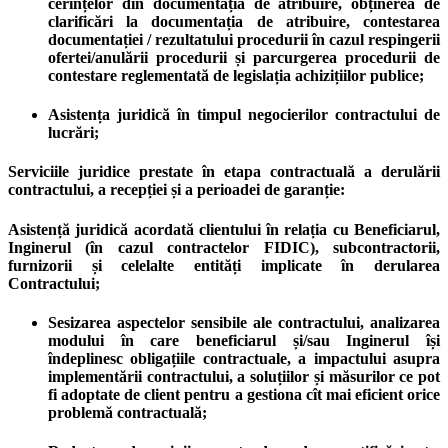
cerințelor din documentația de atribuire, obținerea de
clarificări la documentația de atribuire, contestarea
documentației / rezultatului procedurii în cazul respingerii
ofertei/anulării procedurii și parcurgerea procedurii de
contestare reglementată de legislația achizițiilor publice;
Asistența juridică în timpul negocierilor contractului de
lucrări;
Serviciile juridice prestate în etapa contractuală a derulării
contractului, a recepției și a perioadei de garanție:
Asistență juridică acordată clientului în relația cu Beneficiarul,
Inginerul (în cazul contractelor FIDIC), subcontractorii,
furnizorii și celelalte entități implicate în derularea
Contractului;
Sesizarea aspectelor sensibile ale contractului, analizarea
modului în care beneficiarul și/sau Inginerul își
îndeplinesc obligațiile contractuale, a impactului asupra
implementării contractului, a soluțiilor și măsurilor ce pot
fi adoptate de client pentru a gestiona cît mai eficient orice
problemă contractuală;