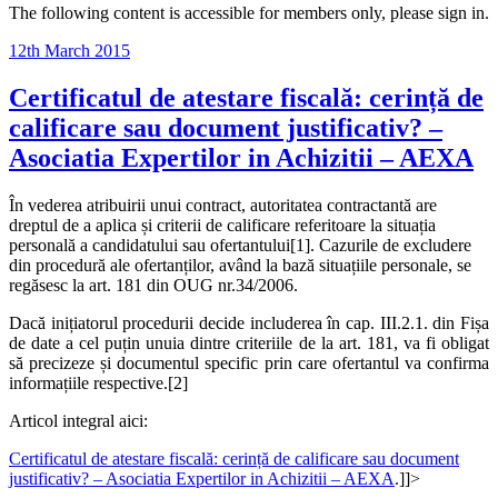
The following content is accessible for members only, please sign in.
Posted
12th March 2015
on
Certificatul de atestare fiscală: cerință de
calificare sau document justificativ? –
Asociatia Expertilor in Achizitii – AEXA
În vederea atribuirii unui contract, autoritatea contractantă are
dreptul de a aplica și criterii de calificare referitoare la situația
personală a candidatului sau ofertantului[1]. Cazurile de excludere
din procedură ale ofertanților, având la bază situațiile personale, se
regăsesc la art. 181 din OUG nr.34/2006.
Dacă inițiatorul procedurii decide includerea în cap. III.2.1. din Fișa
de date a cel puțin unuia dintre criteriile de la art. 181, va fi obligat
să precizeze și documentul specific prin care ofertantul va confirma
informațiile respective.[2]
Articol integral aici:
Certificatul de atestare fiscală: cerință de calificare sau document
justificativ? – Asociatia Expertilor in Achizitii – AEXA
.]]>