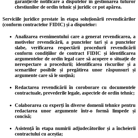
garanție/de notificare a disputelor în gestionarea tuturor
chestiunilor de ordin tehnic și juridic ce pot apărea.
Serviciile juridice prestate în etapa soluționării revendicărilor
(conform contractelor FIDIC) și a disputelor:
Analizarea evenimentului care a generat revendicarea, a
motivelor revendicării, a punctelor tari și a punctelor
slabe, verificarea respectării procedurii revendicării
conform condițiilor de contract FIDIC și identificarea
argumentelor de ordin legal care să acopere o situație de
nerespectare a procedurii; identificarea riscurilor și a
scenariilor posibile și pregătirea unor răspunsuri și
argumente care să le susțină;
Redactarea revendicării în coroborare cu documentele
contractuale, prevederile legale, aspectele de ordin tehnic;
Colaborarea cu experți în diverse domenii tehnice pentru
redactarea unor argumente într-o formă limpede și
concisă;
Asistență în etapa numirii adjudecătorilor și a încheierii
contractului cu aceștia;