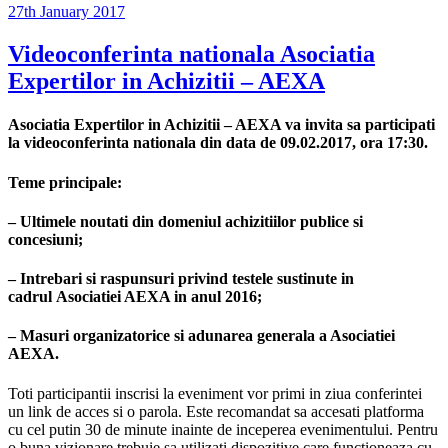
Posted
27th January 2017
on
Videoconferinta nationala Asociatia
Expertilor in Achizitii – AEXA
Asociatia Expertilor in Achizitii – AEXA va invita sa participati
la videoconferinta nationala din data de 09.02.2017, ora 17:30.
Teme principale:
– Ultimele noutati din domeniul achizitiilor publice si
concesiuni;
– Intrebari si raspunsuri privind testele sustinute in
cadrul Asociatiei AEXA in anul 2016;
– Masuri organizatorice si adunarea generala a Asociatiei
AEXA.
Toti participantii inscrisi la eveniment vor primi in ziua conferintei
un link de acces si o parola. Este recomandat sa accesati platforma
cu cel putin 30 de minute inainte de inceperea evenimentului. Pentru
o buna vizionare trebuie sa utilizati dispozitive care functioneaza cu