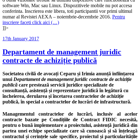
software Win, Mac sau Linux. Dispozitivele mobile nu pot accesa
conferinta. Inscrierea este libera, toti participantii vor primi ultimul
numar al Revistei AEXA – noiembrie-decembrie 2016.
Pentru
inscriere faceti click aici (…)
]]>
Posted
17th January 2017
on
Departament de management juridic
contracte de achiziție publică
Societatea civilă de avocați Ceparu și Irimia anunță inființarea
unui
Departament de management juridic contracte de achiziție
publică
care prestează servicii juridice specializate de
consultanță, asistență și reprezentare juridică în legătură cu
încheierea, derularea și încetarea contractelor de achiziție
publică, în special a contractelor de lucrări de infrastructură.
Managementul contractelor de lucrări, inclusiv al acelor
contracte bazate pe Condițiile de Contract FIDIC necesită,
pentru o bună implementare a proiectului, asistență juridică din
partea unei echipe specializate care să cunoască și să înțeleagă
contractul și cerințele sale specifice, proiectul și particularitățile