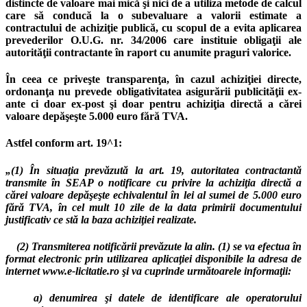
distincte de valoare mai mică şi nici de a utiliza metode de calcul
care să conducă la o subevaluare a valorii estimate a
contractului de achiziţie publică, cu scopul de a evita aplicarea
prevederilor O.U.G. nr. 34/2006 care instituie obligaţii ale
autorităţii contractante în raport cu anumite praguri valorice.
În ceea ce priveşte transparenţa, în cazul achiziţiei directe,
ordonanţa nu prevede obligativitatea asigurării publicităţii ex-
ante ci doar ex-post şi doar pentru achiziţia directă a cărei
valoare depăşeşte 5.000 euro fără TVA.
Astfel conform art. 19^1:
„(1) În situaţia prevăzută la art. 19, autoritatea contractantă
transmite în SEAP o notificare cu privire la achiziţia directă a
cărei valoare depăşeşte echivalentul în lei al sumei de 5.000 euro
fără TVA, în cel mult 10 zile de la data primirii documentului
justificativ ce stă la baza achiziţiei realizate.
(2) Transmiterea notificării prevăzute la alin. (1) se va efectua în
format electronic prin utilizarea aplicaţiei disponibile la adresa de
internet www.e-licitatie.ro şi va cuprinde următoarele informaţii:
a) denumirea şi datele de identificare ale operatorului