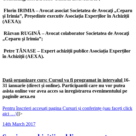
Florin IRIMIA – Avocat asociat Societatea de Avocaţi „Ceparu
şi Irimia”, Președinte executiv Asociația Experților în Achiziții
(AEXA);
Răzvan RUGINĂ – Avocat colaborator Societatea de Avocaţi
„Ceparu şi Irimia”;
Petre TĂNASE – Expert achiziții publice Asociația Experților
în Achiziții (AEXA).
Dată organizare curs: Cursul va fi programat in intervalul
16-
31 ianuarie (direct și online). Participantii care nu vor putea
asista online vor avea acces sa inregistrarea evenimentului pe
paginile aexa.eu
Pentru înscrieri accesați pagina Cursuri și conferințe (sau faceți click
aici …)
]]>
Posted
14th March 2017
on