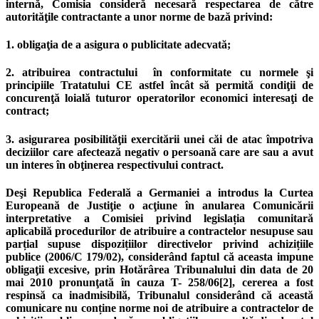
internă, Comisia consideră necesară respectarea de către
autorităţile contractante a unor norme de bază privind:
1. obligaţia de a asigura o publicitate adecvată;
2. atribuirea contractului în conformitate cu normele şi
principiile Tratatului CE astfel încât să permită condiţii de
concurenţă loială tuturor operatorilor economici interesaţi de
contract;
3. asigurarea posibilităţii exercitării unei căi de atac împotriva
deciziilor care afectează negativ o persoană care are sau a avut
un interes în obţinerea respectivului contract.
Deşi Republica Federală a Germaniei a introdus la Curtea
Europeană de Justiţie o acţiune în anularea Comunicării
interpretative a Comisiei privind legislația comunitară
aplicabilă procedurilor de atribuire a contractelor nesupuse sau
parțial supuse dispozițiilor directivelor privind achizițiile
publice (2006/C 179/02), considerând faptul că aceasta impune
obligaţii excesive, prin Hotărârea Tribunalului din data de 20
mai 2010 pronunţată în cauza T- 258/06[2], cererea a fost
respinsă ca inadmisibilă, Tribunalul considerând că această
comunicare nu conține norme noi de atribuire a contractelor de