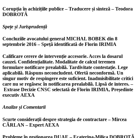
Corupția în achizițiile publice – Traducere și sinteză – Teodora
DOBROTĂ
Spețe și Jurisprudență
Concluziile avocatului general MICHAL BOBEK din 8
septembrie 2016 – Speță identificată de Florin IRIMIA
Calificare cerere de intervenție accesorie. Acces la dosarul
cauzei. Confidențialitate. Modalitate de calcul teremen
formulare notificare prealabilă. Tardivitate contestație. Lege
aplicabilă. Răspuns neconcludent. Ofertă neconformă. Un
singur motiv de respingere este suficient. Inadmisibilitate critici
care nu se regăsesc în notificarea prealabilă. Lipsă de interes. –
Extrase Decizie CNSC selectată de Florin IRIMIA, Președinte
executiv AEXA
Analize și Comentarii
Scurte considerații despre strategia de contractare – Mircea
CÂRLAN – Expert AEXA
Probleme în gestionarea DUAE – Ecaterina-Milica DOBROTĂ