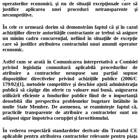
operatorilor economici, şi nu de situaţii excepţionale care să
justifice aplicarea unei proceduri netransparente şi
necompetitive.
În cele ce urmează dorim să demonstrăm faptul că şi în cazul
achiziţiilor directe autorităţile contractante ar trebui să asigure
un minim cadru concurenţial, nefiind în situaţiile de excepţie
care să justifice atribuirea contractului unui anumit operator
economic.
Astfel cum se arată în Comunicarea interpretativă a Comisiei
privind legislația comunitară aplicabilă procedurilor de
atribuire a contractelor nesupuse sau parțial supuse
dispozițiilor directivelor privind achizițiile publice (2006/C
179/02)[1], metodele competitive şi deschise ajută administraţia
publică să câştige din oferte cu valoare mai bună, asigurarea
utilizării eficiente a fondurilor publice fiind de o importanţă
deosebită din perspectiva problemelor bugetare întâlnite în
multe State Membre. De asemenea, se reaminteşte faptul că,
practicile transparente de atribuire a contractelor sunt un
adăpost sigur împotriva corupţiei şi favoritismului.
În vederea respectării standardelor derivate din Tratatul CE
aplicabile pentru atribuirea contractelor relevante pentru piaţa