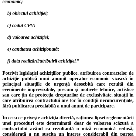
economic;
b) obiectul achiziţiei;
c) codul CPV;
d) valoarea achiziţiei;
e) cantitatea achiziţionată;
f) data realizării/atribuirii achiziţiei.”
Potrivit legislaţiei achiziţiilor publice, atribuirea contractelor de
achiziţie publică unui anumit operator economic vizează în
principal situațiile de urgență deosebită care rezultă din
evenimente imprevizibile, precum şi motivele tehnice, artistice
sau care țin de protecția drepturilor de exclusivitate, situaţii în
care atribuirea contractului are loc în condiţii neconcurenţiale,
fără publicarea prealabilă a unui anunţ de participare.
În ceea ce priveşte achiziţia directă, raţiunea lipsei reglementării
unei proceduri este determinată doar de valoarea scăzută a
contractului având ca rezultantă o miză economică redusă,
considerată a nu suscita un interes considerabil din partea