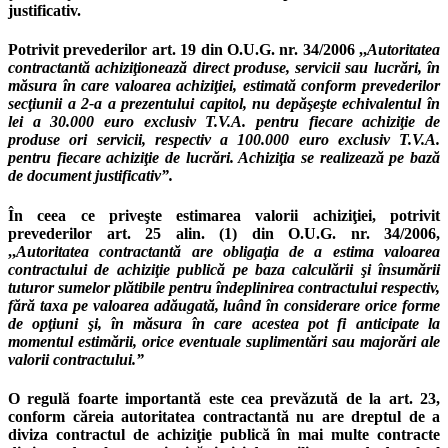
justificativ.
Potrivit prevederilor art. 19 din O.U.G. nr. 34/2006 ,,
Autoritatea
contractantă achiziţionează direct produse, servicii sau lucrări, în
măsura în care valoarea achiziţiei, estimată conform prevederilor
secţiunii a 2-a a prezentului capitol, nu depăşeşte echivalentul în
lei a 30.000 euro exclusiv T.V.A. pentru fiecare achiziţie de
produse ori servicii, respectiv a 100.000 euro exclusiv T.V.A.
pentru fiecare achiziţie de lucrări. Achiziţia se realizează pe bază
de document justificativ”.
În ceea ce priveşte estimarea valorii achiziţiei, potrivit
prevederilor art. 25 alin. (1) din O.U.G. nr. 34/2006,
,,
Autoritatea contractantă are obligaţia de a estima valoarea
contractului de achiziţie publică pe baza calculării şi însumării
tuturor sumelor plătibile pentru îndeplinirea contractului respectiv,
fără taxa pe valoarea adăugată, luând în considerare orice forme
de opţiuni şi, în măsura în care acestea pot fi anticipate la
momentul estimării, orice eventuale suplimentări sau majorări ale
valorii contractului.”
O regulă foarte importantă este cea prevăzută de la art. 23,
conform căreia autoritatea contractantă nu are dreptul de a
diviza contractul de achiziţie publică în mai multe contracte