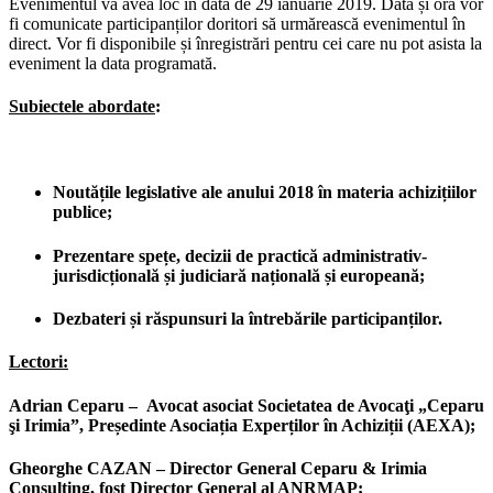
Evenimentul va avea loc în data de 29 ianuarie 2019. Data și ora vor
fi comunicate participanților doritori să urmărească evenimentul în
direct. Vor fi disponibile și înregistrări pentru cei care nu pot asista la
eveniment la data programată.
Subiectele abordate
:
Noutățile legislative ale anului 2018 în materia achizițiilor
publice;
Prezentare spețe, decizii de practică administrativ-
jurisdicțională și judiciară națională și europeană;
Dezbateri și răspunsuri la întrebările participanților.
Lectori:
Adrian Ceparu –
Avocat asociat Societatea de Avocaţi „Ceparu
şi Irimia”, Președinte Asociația Experților în Achiziții (AEXA);
Gheorghe CAZAN – Director General Ceparu & Irimia
Consulting, fost Director General al ANRMAP;