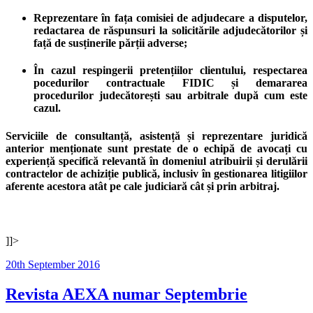
Reprezentare în fața comisiei de adjudecare a disputelor,
redactarea de răspunsuri la solicitările adjudecătorilor și
față de susținerile părții adverse;
În cazul respingerii pretențiilor clientului, respectarea
pocedurilor contractuale FIDIC și demararea
procedurilor judecătorești sau arbitrale după cum este
cazul.
Serviciile de consultanță, asistență și reprezentare juridică
anterior menționate sunt prestate de o echipă de avocați cu
experiență specifică relevantă în domeniul atribuirii și derulării
contractelor de achiziție publică, inclusiv în gestionarea litigiilor
aferente acestora atât pe cale judiciară cât și prin arbitraj.
]]>
Posted
20th September 2016
on
Revista AEXA numar Septembrie