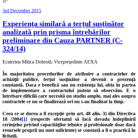
]]>
Posted
3rd December 2015
on
Experienţa similară a terţul susţinător
analizată prin prisma întrebărilor
preliminare din Cauza PARTNER (C-
324/14)
Ecaterina Milica Dobrotă, Vicepreşedinte AEXA
În majoritatea procedurilor de atribuire a contractelor de
achiziţii publice, terţul susţinător a devenit o prezenţă
constantă. Daca e benefică sau nu existenţa lui, abia în partea
de implementare a contractului putem să observăm. E o
întrebare dificilă care necesită un studiu amplu, mai ales asupra
contractele ce nu se finalizează ori nu s-au finalizat la timp.
Ceea ce se dorea a fi excepţie prin art. 48 alin. 3) din Directiva
18 /2004
[1]
(respectiv ofertatul să facă dovada îndeplinirii
cerinţelor privind capacităţilor tehnice şi profesionale doar dacă
resursele proprii nu sunt suficiente) se constată a fi o practică în
licitaţii.