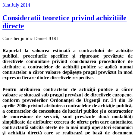
Posted
31st July 2014
on
Consideratii teoretice privind achizitiile
directe
Consilier juridic Daniel JURJ
Raportat la valoarea estimată a contractului de achiziţie
publică, procedurile specifice și riguroase prevăzute de
directivele comunitare privind coordonarea procedurilor de
atribuire a contractelor de achiziții publice se aplică numai
contractelor a căror valoare depășește pragul prevăzut în mod
expres în fiecare dintre directivele respective.
Pentru atribuirea contractelor de achiziţii publice a căror
valoare se situează sub pragul prevăzut de directivele europene,
conform prevederilor Ordonanţei de Urgenţă nr. 34 din 19
aprilie 2006 privind atribuirea contractelor de achiziţie publică,
a contractelor de concesiune de lucrări publice şi a contractelor
de concesiune de servicii, sunt prevăzute două modalităţi
simplificate de atribuire: cererea de oferte prin care autoritatea
contractantă solicită oferte de la mai mulţi operatori economici
şi achiziţia directă care se realizează pe bază de document