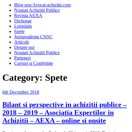
Blog nou Avocat-achizitii.com
Noutati Achizitii Publice
Revista AEXA
Dictionar
Legislatie
Spete
Jurisprudenta CNSC
Articole
Despre noi
Noutati Achizitii Publice
Parteneri
Cursuri si Conferinte
Category:
Spete
Posted
6th December 2018
on
Bilant si perspective in achizitii publice –
2018 – 2019 – Asociatia Expertilor in
Achizitii – AEXA – online si onsite