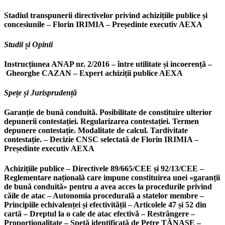
Stadiul transpunerii directivelor privind achizițiile publice și
concesiunile – Florin IRIMIA – Președinte executiv AEXA
Studii și Opinii
Instrucțiunea ANAP nr. 2/2016 – între utilitate și incoerență –
Gheorghe CAZAN – Expert achiziții publice AEXA
Spețe și Jurisprudență
Garanție de bună conduită. Posibilitate de constituire ulterior
depunerii contestației. Regularizarea contestației. Termen
depunere contestație. Modalitate de calcul. Tardivitate
contestație. – Decizie CNSC selectată de Florin IRIMIA –
Președinte executiv AEXA
Achizițiile publice – Directivele 89/665/CEE și 92/13/CEE –
Reglementare națională care impune constituirea unei «garanții
de bună conduită» pentru a avea acces la procedurile privind
căile de atac – Autonomia procedurală a statelor membre –
Principiile echivalenței și efectivității – Articolele 47 și 52 din
cartă – Dreptul la o cale de atac efectivă – Restrângere –
Proporționalitate – Speță identificată de Petre TĂNASE –