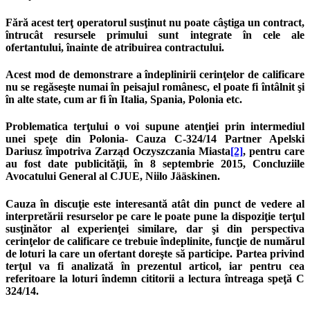
Fără acest terţ operatorul susţinut nu poate câştiga un contract,
întrucât resursele primului sunt integrate în cele ale
ofertantului, înainte de atribuirea contractului.
Acest mod de demonstrare a îndeplinirii cerinţelor de calificare
nu se regăseşte numai în peisajul românesc, el poate fi întâlnit şi
în alte state, cum ar fi în Italia, Spania, Polonia etc.
Problematica terţului o voi supune atenţiei prin intermediul
unei speţe din Polonia- Cauza C-324/14 Partner Apelski
Dariusz împotriva Zarząd Oczyszczania Miasta
[2]
, pentru care
au fost date publicităţii, în 8 septembrie 2015, Concluziile
Avocatului General al CJUE, Niilo Jääskinen.
Cauza în discuţie este interesantă atât din punct de vedere al
interpretării resurselor pe care le poate pune la dispoziţie terţul
susţinător al experienţei similare, dar şi din perspectiva
cerinţelor de calificare ce trebuie îndeplinite, funcţie de numărul
de loturi la care un ofertant doreşte să participe. Partea privind
terţul va fi analizată în prezentul articol, iar pentru cea
referitoare la loturi îndemn cititorii a lectura întreaga speţă C
324/14.