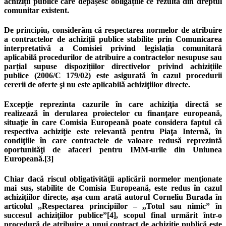
achiziții publice care depășesc obligațiile ce rezultă din dreptul
comunitar existent.
De principiu, considerăm că respectarea normelor de atribuire
a contractelor de achiziții publice stabilite prin Comunicarea
interpretativă a Comisiei privind legislația comunitară
aplicabilă procedurilor de atribuire a contractelor nesupuse sau
parțial supuse dispozițiilor directivelor privind achizițiile
publice (2006/C 179/02) este asigurată în cazul procedurii
cererii de oferte şi nu este aplicabilă achiziţiilor directe.
Excepţie reprezinta cazurile în care achiziţia directă se
realizează în derularea proiectelor cu finanţare europeană,
situaţie în care Comisia Europeană poate considera faptul că
respectiva achiziţie este relevantă pentru Piaţa Internă, în
condiţiile în care contractele de valoare redusă reprezintă
oportunităţi de afaceri pentru IMM-urile din Uniunea
Europeană.[3]
Chiar dacă riscul obligativităţii aplicării normelor menţionate
mai sus, stabilite de Comisia Europeană, este redus în cazul
achiziţiilor directe, aşa cum arată autorul Corneliu Burada în
articolul ,,Respectarea principiilor – ,,Totul sau nimic” în
succesul achiziţiilor publice”[4], scopul final urmărit într-o
procedură de atribuire a unui contract de achiziţie publică este