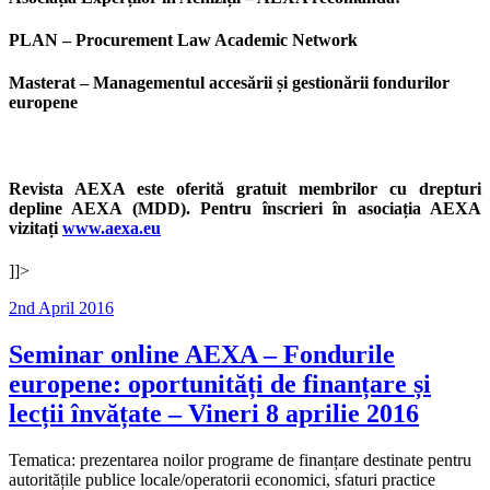
PLAN – Procurement Law Academic Network
Masterat – Managementul accesării și gestionării fondurilor
europene
Revista AEXA este oferită gratuit membrilor cu drepturi
depline AEXA (MDD). Pentru înscrieri în asociația AEXA
vizitați
www.aexa.eu
]]>
Posted
2nd April 2016
on
Seminar online AEXA – Fondurile
europene: oportunități de finanțare și
lecții învățate – Vineri 8 aprilie 2016
Tematica: prezentarea noilor programe de finanțare destinate pentru
autoritățile publice locale/operatorii economici, sfaturi practice