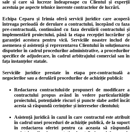
sale și care să lucreze îndeaproape cu Clientul și experții
acestuia pe aspecte tehnice inerente contractelor de lucrări.
Echipa Ceparu și Irimia oferă servicii juridice care acoperă
întreaga perioadă de derulare a contractului, începând cu faza
pre-contractuală, continuând cu faza derulării contractului și
implementării proiectului, până la etapa recepției lucrărilor și
garanției acestora pentru vicii. Serviciile noastre includ de
asemenea și asistență și reprezentarea Clientului în soluționarea
disputelor în cadrul procedurilor administrative, a procedurilor
specifice de adjudecare, în cadrul arbitrajului comercial sau în
fața instanțelor statale.
Serviciile juridice prestate în etapa pre-contractuală a
negocierilor sau a derulării procedurilor de achiziție publică:
Redactarea contractului/de propuneri de modificare a
contractului propus având în vedere particularitățile
proiectului, potențialele riscuri și puncte slabe astfel încât
acesta să răspundă cerințelor și intereselor clientului;
Asistență juridică în cazul în care contractul este atribuit
în cadrul unei proceduri de achiziție publică, de la suport
în redactarea ofertei pentru ca aceasta să răspundă