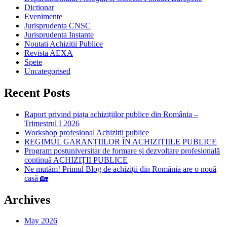
Dictionar
Evenimente
Jurisprudenta CNSC
Jurisprudenta Instante
Noutati Achizitii Publice
Revista AEXA
Spete
Uncategorised
Recent Posts
Raport privind piața achizițiilor publice din România –
Trimestrul I 2026
Workshop profesional Achizitii publice
REGIMUL GARANȚIILOR ÎN ACHIZIȚIILE PUBLICE
Program postuniversitar de formare și dezvoltare profesională
continuă ACHIZIȚII PUBLICE
Ne mutăm! Primul Blog de achiziții din România are o nouă
casă 🏡
Archives
May 2026