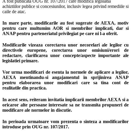
A fost publicata OUG nr. 107/2017 care modifica legislatia
achiztiilor publice si concesiunilor, inclusiv legea privind remediile si
caile de atac.
In mare parte, modificarile au fost sugerate de AEXA, motiv
pentru care multumim AOR si membrilor implicati, dar si
ANAP pentru parteneriatul privilegiat pe care ni l-a oferit.
Modificarile vizeaza corectarea unor necorelari ale legilor cu
directivele europene, corectarea unor omisiuni/erori de
redactare, clarificarea unor concepte/aspecte importante ale
legislatiei primare.
Vor urma modificari de esenta la normele de aplicare a legilor,
AEXA mentinandu-si angajamentul in sprijinirea ANAP
pentru elaborarea unor modificari care sa tina cont de
realitatile din practica.
In acest sens, reiteram invitatia implicarii membrilor AEXA si a
oricaror alte persoane interesate sa ne transmita propuneri de
modificare ale normelor in discutie.
In perioada urmatoare vom prezenta o sinteza a modificarilor
introduse prin OUG nr. 107/2017.