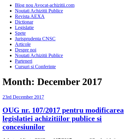
Blog nou Avocat-achizitii.com
Noutati Achizitii Publice
Revista AEXA
Dictionar
Legislatie
Spete
Jurisprudenta CNSC
Articole
Despre noi
Noutati Achizitii Publice
Parteneri
Cursuri si Conferinte
Month:
December 2017
Posted
23rd December 2017
on
OUG nr. 107/2017 pentru modificarea
legislatiei achizitiilor publice si
concesiunilor