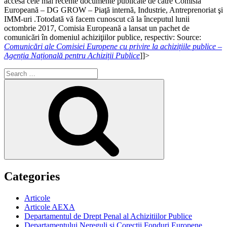
accesa cele mai recente documente publicate de către Comisia
Europeană – DG GROW – Piaţă internă, Industrie, Antreprenoriat şi
IMM-uri .Totodată vă facem cunoscut că la începutul lunii
octombrie 2017, Comisia Europeană a lansat un pachet de
comunicări în domeniul achiziţiilor publice, respectiv: Source:
Comunicări ale Comisiei Europene cu privire la achizițiile publice –
Agenția Națională pentru Achiziții Publice
]]>
Search
for:
Search
Categories
Articole
Articole AEXA
Departamentul de Drept Penal al Achizitiilor Publice
Departamentului Nereguli si Corectii Fonduri Europene