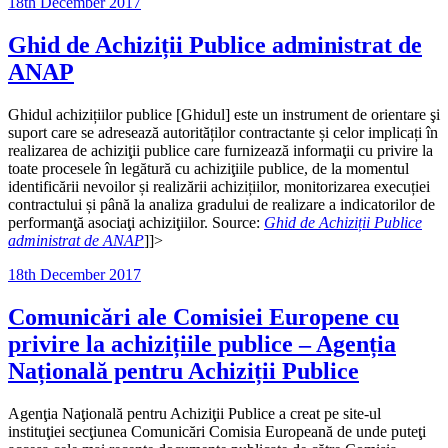
Posted
18th December 2017
on
Ghid de Achiziții Publice administrat de
ANAP
Ghidul achizițiilor publice [Ghidul] este un instrument de orientare şi
suport care se adresează autorităților contractante și celor implicați în
realizarea de achiziţii publice care furnizează informaţii cu privire la
toate procesele în legătură cu achiziţiile publice, de la momentul
identificării nevoilor și realizării achizițiilor, monitorizarea execuției
contractului și până la analiza gradului de realizare a indicatorilor de
performanţă asociaţi achiziţiilor. Source:
Ghid de Achiziții Publice
administrat de ANAP
]]>
Posted
18th December 2017
on
Comunicări ale Comisiei Europene cu
privire la achizițiile publice – Agenția
Națională pentru Achiziții Publice
Agenţia Naţională pentru Achiziţii Publice a creat pe site-ul
instituţiei secţiunea Comunicări Comisia Europeană de unde puteţi