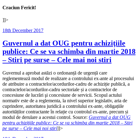
Craciun Fericit!
]]>
Posted
18th December 2017
on
Guvernul a dat OUG pentru achiziţiile
publice: Ce se va schimba din martie 2018
– Stiri pe surse – Cele mai noi stiri
Guvernul a aprobat astăzi o ordonanță de urgență care
reglementează modul de realizare a controlului ex-ante al procesului
de atribuire a contractelor/acordurilor-cadru de achiziție publică, a
contractelor/acordurilor-cadru sectoriale și a contractelor de
concesiune de lucrări şi concesiune de servicii. Scopul actului
normativ este de a reglementa, la nivel superior legislativ, aria de
cuprindere, autoritatea juridică a controlului ex-ante, obligațiile
autorităților contractante în relație cu controlul ex-ante, precum și
modul de derulare a acestui control. Source:
Guvernul a dat OUG
pentru achiziţiile publice: Ce se va schimba din martie 2018 – Stiri
pe surse – Cele mai noi stiri
]]>