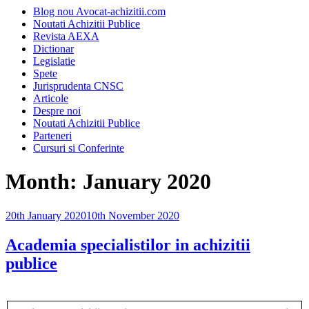
Blog nou Avocat-achizitii.com
Noutati Achizitii Publice
Revista AEXA
Dictionar
Legislatie
Spete
Jurisprudenta CNSC
Articole
Despre noi
Noutati Achizitii Publice
Parteneri
Cursuri si Conferinte
Month:
January 2020
Posted
20th January 2020
10th November 2020
on
Academia specialistilor in achizitii
publice