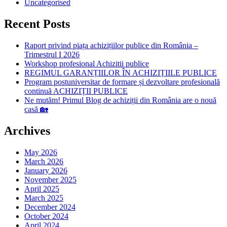
Uncategorised
Recent Posts
Raport privind piața achizițiilor publice din România –
Trimestrul I 2026
Workshop profesional Achizitii publice
REGIMUL GARANȚIILOR ÎN ACHIZIȚIILE PUBLICE
Program postuniversitar de formare și dezvoltare profesională
continuă ACHIZIȚII PUBLICE
Ne mutăm! Primul Blog de achiziții din România are o nouă
casă 🏡
Archives
May 2026
March 2026
January 2026
November 2025
April 2025
March 2025
December 2024
October 2024
April 2024