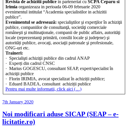
Revista de achizitii publice
in parteneriat cu
SCPA Ceparu si
Irimia
organizeaza in perioada 06-09 februarie 2020
evenimentul intitulat “Academia specialistilor in achizitii
publice”.
Evenimentul se adresează:
specialiştilor şi experţilor în achiziţii
publice, companiilor de consultanţă, societăţi comerciale
româneşti şi multinaţionale, companii de public affairs, autorităţi
locale (reprezentanţi primării, consilii locale şi judeţene) şi
autorități publice, avocaţi, asociaţii patronale şi profesionale,
ONG-uri etc.
Traineri:
· Specialişti achiziţii publice din cadrul ANAP
· Experți din cadrul CNSC
· Marius GOGESCU, consultant SEAP, expert/specialist în
achiziţii publice
· Florin IRIMIA, avocat specializat în achiziții publice;
· Eduard BADEA, consultant achiziții publice
Pentru mai multe informatii, click aici (…)
Posted
7th January 2020
on
Noi modificari aduse SICAP (SEAP – e-
licitatie.ro)