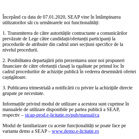
Începând cu data de 07.01.2020, SEAP vine în întâmpinarea
utilizatorilor săi cu următoarele noi functionalități:
1. Transmiterea de către autoritățile contractante a comunicărilor
prevăzute de Lege către candidații/ofertanții participanți la
procedurile de atribuire din cadrul unei secțiuni specifice de la
nivelul procedurii.
2. Posibilitatea departajării prin prezentarea unor noi propuneri
financiare de către ofertanții clasați la egalitate pe primul loc în
cadrul procedurilor de achiziție publică în vederea desemnării ofertei
caștigătoare.
3. Publicarea trimestrială a notificării cu privire la achiziţiile directe
grupate pe necesitate.
Informațiile privind modul de utilizare a acestora sunt cuprinse în
manualele de utilizare disponibile pe partea publică a SEAP,
respectiv –
sicap-prod.e-licitatie.ro/pub/manual/ca
Modul de familiarizare cu aceste funcționalități se poate face pe
varianta demo a SEAP –
www.demo.e-licitatie.ro