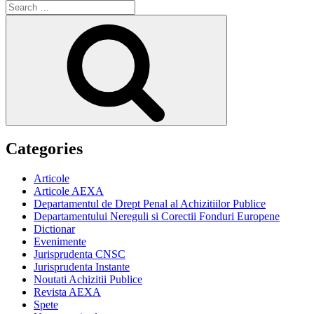
Search
for:
Search
Categories
Articole
Articole AEXA
Departamentul de Drept Penal al Achizitiilor Publice
Departamentului Nereguli si Corectii Fonduri Europene
Dictionar
Evenimente
Jurisprudenta CNSC
Jurisprudenta Instante
Noutati Achizitii Publice
Revista AEXA
Spete