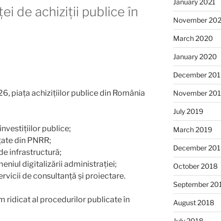
January 2021
i de achiziții publice în
November 20
March 2020
January 2020
December 201
26, piața achizițiilor publice din România
November 20
July 2019
investițiilor publice;
March 2019
țate din PNRR;
December 201
de infrastructură;
meniul digitalizării administrației;
October 2018
vicii de consultanță și proiectare.
September 20
m ridicat al procedurilor publicate în
August 2018
July 2018