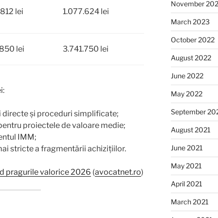
November 20
812 lei
1.077.624 lei
March 2023
October 2022
850 lei
3.741.750 lei
August 2022
June 2022
i:
May 2022
September 20
 directe și proceduri simplificate;
 pentru proiectele de valoare medie;
August 2021
entul IMM;
June 2021
i stricte a fragmentării achizițiilor.
May 2021
d pragurile valorice 2026
(
avocatnet.ro
)
April 2021
March 2021