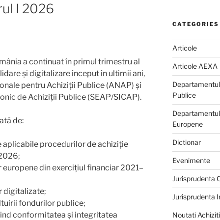
ul I 2026
CATEGORIES
Articole
omânia a continuat în primul trimestru al
Articole AEXA
are și digitalizare început în ultimii ani,
Departamentul d
nale pentru Achiziții Publice (ANAP) și
Publice
tronic de Achiziții Publice (SEAP/SICAP).
Departamentului
ată de:
Europene
Dictionar
 aplicabile procedurilor de achiziție
 2026;
Evenimente
r europene din exercițiul financiar 2021–
Jurisprudenta
 digitalizate;
Jurisprudenta 
tuirii fondurilor publice;
vind conformitatea și integritatea
Noutati Achiziti