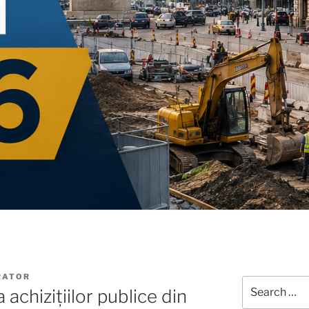
RATOR
Search
 achizițiilor publice din
for: