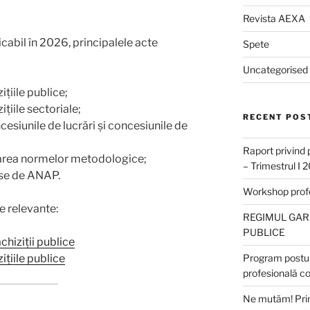
Revista AEXA
cabil în 2026, principalele acte
Spete
Uncategorised
țiile publice;
țiile sectoriale;
RECENT POS
esiunile de lucrări și concesiunile de
Raport privind 
area normelor metodologice;
– Trimestrul I 
mise de ANAP.
Workshop profes
le relevante:
REGIMUL GARA
PUBLICE
chiziții publice
ițiile publice
Program postun
profesională c
Ne mutăm! Prim