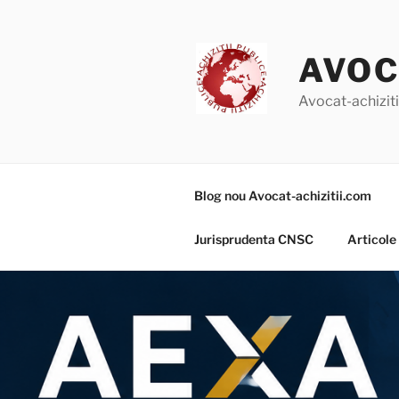
Skip
to
content
AVOC
Avocat-achizitii
Blog nou Avocat-achizitii.com
Jurisprudenta CNSC
Articole