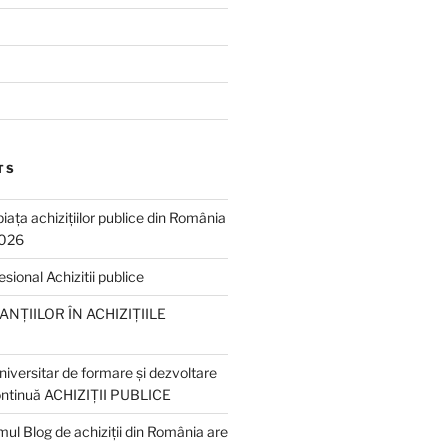
TS
piața achizițiilor publice din România
2026
ional Achizitii publice
NȚIILOR ÎN ACHIZIȚIILE
iversitar de formare și dezvoltare
ontinuă ACHIZIȚII PUBLICE
ul Blog de achiziții din România are