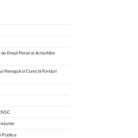
e Drept Penal al Achizitiilor
 Nereguli si Corectii Fonduri
 CNSC
Instante
i Publice