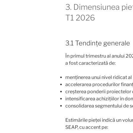
3. Dimensiunea piețe
T1 2026
3.1 Tendințe generale
În primul trimestru al anului 20
a fost caracterizată de:
menținerea unui nivel ridicat al 
accelerarea procedurilor finan
creșterea ponderii proiectelor 
intensificarea achizițiilor în do
consolidarea segmentului de ser
Estimările pieței indică un volu
SEAP, cu accent pe: