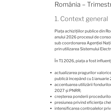
România – Trimestr
1. Context general
Piața achizițiilor publice din R
anului 2026 procesul de consolid
sub coordonarea Agenției Națio
prin utilizarea Sistemului Elec
În T1 2026, piața a fost influenț
actualizarea pragurilor valorice
publică începând cu 1 ianuarie
accentuarea utilizării fondurilo
2027 și PNRR;
creșterea ponderii procedurilor
presiunea privind eficiența chel
intensificarea controalelor pri