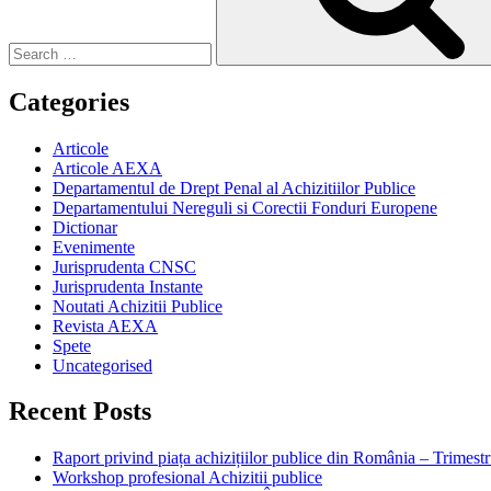
Categories
Articole
Articole AEXA
Departamentul de Drept Penal al Achizitiilor Publice
Departamentului Nereguli si Corectii Fonduri Europene
Dictionar
Evenimente
Jurisprudenta CNSC
Jurisprudenta Instante
Noutati Achizitii Publice
Revista AEXA
Spete
Uncategorised
Recent Posts
Raport privind piața achizițiilor publice din România – Trimestr
Workshop profesional Achizitii publice