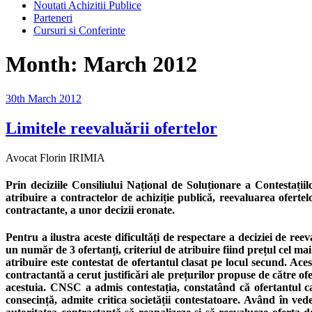
Noutati Achizitii Publice
Parteneri
Cursuri si Conferinte
Month:
March 2012
Posted
30th March 2012
on
Limitele reevaluării ofertelor
Avocat Florin IRIMIA
Prin deciziile Consiliului Național de Soluționare a Contestații
atribuire a contractelor de achiziție publică, reevaluarea ofertel
contractante, a unor decizii eronate.
Pentru a ilustra aceste dificultăți de respectare a deciziei de re
un număr de 3 ofertanți, criteriul de atribuire fiind prețul cel ma
atribuire este contestat de ofertantul clasat pe locul secund. Aces
contractantă a cerut justificări ale prețurilor propuse de către o
acestuia. CNSC a admis contestația, constatând că ofertantul caș
consecință, admite critica societății contestatoare. Având în ved