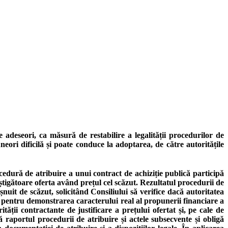
 adeseori, ca măsură de restabilire a legalității procedurilor de
neori dificilă și poate conduce la adoptarea, de către autoritățile
ocedură de atribuire a unui contract de achiziție publică participă
âștigătoare oferta având prețul cel scăzut. Rezultatul procedurii de
șnuit de scăzut, solicitând Consiliului să verifice dacă autoritatea
te pentru demonstrarea caracterului real al propunerii financiare a
ții contractante de justificare a prețului ofertat și, pe cale de
ă raportul procedurii de atribuire și actele subsecvente și obligă