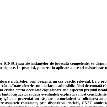
lor (CNSC) sau ale instanțelor de judecată competente, se dispune
or depuse. În practică, punerea în aplicare a acestei măsuri este u
evaluare a ofertelor, vom prezenta un caz practic relevant. La o pr
i scăzut.Toate ofertele sunt declarate admisibile, fiind desemnată c
ta critică oferta declarată câștigătoare sub aspectul prețului neobi
fertantul câștigător și dacă eventualele explicații au fost concluden
tigător a prezentat un răspuns neconcludent la solicitarea autorită
ere aspectele constatate, prin dispozitivul deciziei, CNSC anuleaz