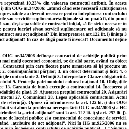
re reprezintă 10,23% din valoarea contractul atribuit. În aceste
. i) din OUG nr.34/2006: „atunci când este necesară achiziţionarea
 imprevizibile au devenit necesare pentru îndeplinirea contractului
ile sau serviciile suplimentare/adiţionale să nu poată fi, din punct
u, deşi separabile de contractul iniţial, să fie strict necesare în
e pentru lucrări şi/sau servicii suplimentare ori adiţionale să nu
ract sau act adiţional? Din interpretarea art.122 lit. i) liniuţa 3
t adiţional? În caz de litigii poate fi invocat? Documentul deţine
l. OUG nr.34/2006 defineşte contractul de achiziţie publică prin:
au mai mulţi operatori economici, pe de altă parte, având ca obiect
e „Contractul prin care fiecare parte urmareste să îşi procure un
2. consimţământul părţilor; 3. un obiect determinat şi licit; 4. o
ţile contractante 2. Definiţii 3. Interpretare Clauze obligatorii 4.
ului 9. Protecţia patrimoniului cultural naţional 10. Obligaţiile
fice 13. Garanţia de bună execuţie a contractului 14. Începerea şi
odalităţi de plată 19. Ajustarea preţului contractului 20. Asigurări
ractul 27. Comunicari 28. Legea aplicabilă contractului. Actul
 de referinţă). Opinez că introducerea la art. 122 lit. i) din OUG
• Mai întâi voi aborda problema nerespectării OUG nr.34/2006 şi a HG
eri la „actul adiţional” sunt la art. 122 lit. i) şi art. 252 lit. j).
ne de lucrări publice şi a contractului de concesiune de servicii,
stând „atribuire de act adiţional”. Nici în HG nr.925/2006 nu se
ire prin încheierea contractului de achiziţie publică[…].” Singura