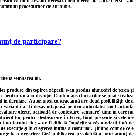
onsiderăm ca fiind absolut necesară impunerea, de către CNSC sau
ezultatului procedurilor de atribuire.
anunţ de participare?
lite la semnarea lui.
or produse din topirea zăpezii, s-au produs alunecări de teren şi
i, pentru zona în discuţie. Continuarea lucrărilor se poate realiza
i în derulare. Autoritatea contractantă are două posibilităţi: de a
a variantă ar fi dezavantajoasă pentru autoritatea contractantă
, evaluare oferte, perioadă de contestare, semnare) timp în care nu
icient loc pentru desfăşurare în teren, fiind prezente şi cele ale
 faţa locului etc; – ar fi dificilă împărţirea răspunderii faţă de
e execuţie şi în creşterea inutilă a costurilor. Ţinând cont de cele
ecurge la o negociere fără publicarea prealabilă a unui anunţ de