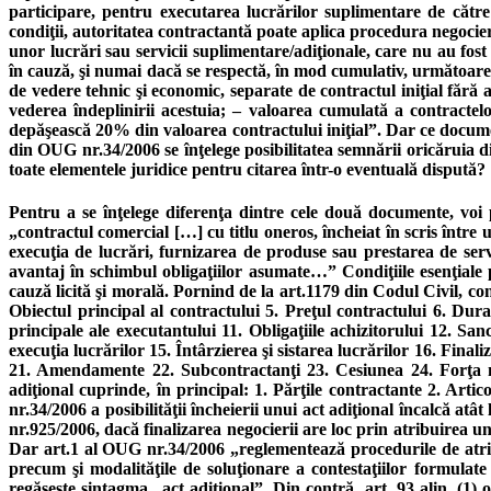
participare, pentru executarea lucrărilor suplimentare de către
condiţii, autoritatea contractantă poate aplica procedura negocie
unor lucrări sau servicii suplimentare/adiţionale, care nu au fost
în cauză, şi numai dacă se respectă, în mod cumulativ, următoarele 
de vedere tehnic şi economic, separate de contractul iniţial fără 
vederea îndeplinirii acestuia; – valoarea cumulată a contractelor
depăşească 20% din valoarea contractului iniţial”. Dar ce document
din OUG nr.34/2006 se înţelege posibilitatea semnării oricăruia d
toate elementele juridice pentru citarea într-o eventuală dispută?
Pentru a se înţelege diferenţa dintre cele două documente, voi p
„contractul comercial […] cu titlu oneros, încheiat în scris între
execuţia de lucrări, furnizarea de produse sau prestarea de serv
avantaj în schimbul obligaţiilor asumate…” Condiţiile esenţiale p
cauză licită şi morală. Pornind de la art.1179 din Codul Civil, con
Obiectul principal al contractului 5. Preţul contractului 6. Dur
principale ale executantului 11. Obligaţiile achizitorului 12. Sa
execuţia lucrărilor 15. Întârzierea şi sistarea lucrărilor 16. Fina
21. Amendamente 22. Subcontractanţi 23. Cesiunea 24. Forţa ma
adiţional cuprinde, în principal: 1. Părţile contractante 2. Arti
nr.34/2006 a posibilităţii încheierii unui act adiţional încalcă at
nr.925/2006, dacă finalizarea negocierii are loc prin atribuirea unui
Dar art.1 al OUG nr.34/2006 „reglementează procedurile de atribui
precum şi modalităţile de soluţionare a contestaţiilor formulat
regăseşte sintagma „act adiţional”. Din contră, art. 93 alin. (1)