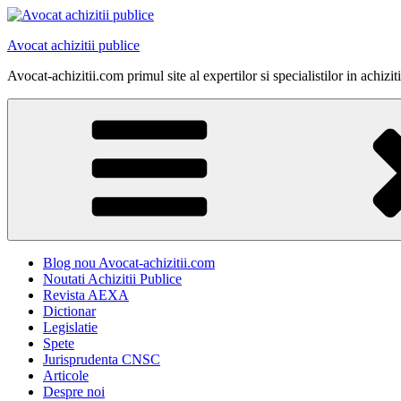
Skip
to
Avocat achizitii publice
content
Avocat-achizitii.com primul site al expertilor si specialistilor in achiz
Blog nou Avocat-achizitii.com
Noutati Achizitii Publice
Revista AEXA
Dictionar
Legislatie
Spete
Jurisprudenta CNSC
Articole
Despre noi