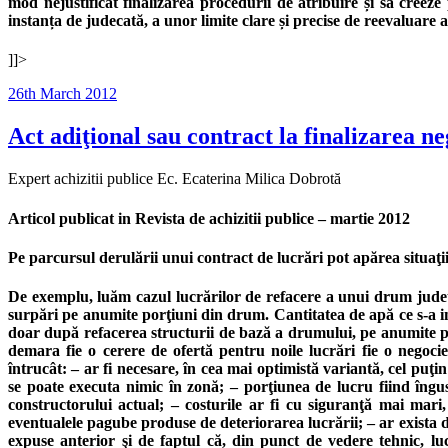
mod nejustificat finalizarea procedurii de atribuire și să cree
instanța de judecată, a unor limite clare și precise de reevaluare a 
]]>
Posted
26th March 2012
on
Act adiţional sau contract la finalizarea n
Expert achizitii publice Ec. Ecaterina Milica Dobrotă
Articol publicat in Revista de achizitii publice – martie 2012
Pe parcursul derulării unui contract de lucrări pot apărea situaţii
De exemplu, luăm cazul lucrărilor de refacere a unui drum judeţe
surpări pe anumite porţiuni din drum. Cantitatea de apă ce s-a inf
doar după refacerea structurii de bază a drumului, pe anumite porţ
demara fie o cerere de ofertă pentru noile lucrări fie o negoc
întrucât: – ar fi necesare, în cea mai optimistă variantă, cel puţ
se poate executa nimic în zonă; – porţiunea de lucru fiind îngust
constructorului actual; – costurile ar fi cu siguranţă mai mari, 
eventualele pagube produse de deteriorarea lucrării; – ar exista di
expuse anterior şi de faptul că, din punct de vedere tehnic, lu