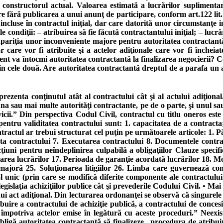
 constructorul actual. Valoarea estimată a lucrărilor suplimenta
re fără publicarea a unui anunţ de participare, conform art.122 lit
 incluse în contractul iniţial, dar care datorită unor circumstanţe
condiţii: – atribuirea să fie făcută contractantului iniţial; – lucrăr
apariţia unor inconveniente majore pentru autoritatea contractantă sa
 care vor fi atribuite şi a actelor adiţionale care vor fi încheiat
 va întocmi autoritatea contractantă la finalizarea negocierii? Cont
in cele două. Are autoritatea contractantă dreptul de a parafa un ac
rezenta conţinutul atât al contractului cât şi al actului adiţiona
 una sau mai multe autorităţi contractante, pe de o parte, şi unul s
icii.” Din perspectiva Codul Civil, contractul cu titlu oneros est
entru validitatea contractului sunt: 1. capacitatea de a contracta; 
tractul ar trebui structurat cel puţin pe următoarele articole: 1. Păr
ata contractului 7. Executarea contractului 8. Documentele contract
ncţiuni pentru neîndeplinirea culpabilă a obligaţiilor Clauze speci
lizarea lucrărilor 17. Perioada de garanţie acordată lucrărilor 18. M
joră 25. Soluţionarea litigiilor 26. Limba care guvernează cont
col unic (prin care se modifică diferite componente ale contractului
ât legislaţia achiziţiilor publice cât şi prevederile Codului Civil. 
 act adiţional. Din lecturarea ordonanţei se observă că singurele trimit
re a contractului de achiziţie publică, a contractului de concesiu
e împotriva actelor emise în legătură cu aceste proceduri.” Neexi
 obligă autoritatea contractantă să finalizeze „procedura de atribu