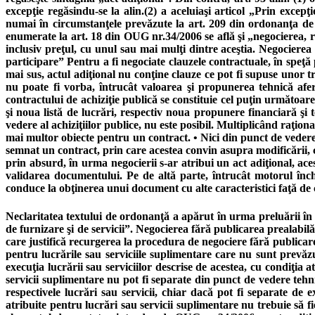
excepţie regăsindu-se la alin.(2) a aceluiaşi articol „Prin excep
numai în circumstanţele prevăzute la art. 209 din ordonanţa de 
enumerate la art. 18 din OUG nr.34/2006 se află şi „negocierea, r
inclusiv preţul, cu unul sau mai mulţi dintre aceştia. Negociere
participare” Pentru a fi negociate clauzele contractuale, în speţă
mai sus, actul adiţional nu conţine clauze ce pot fi supuse unor t
nu poate fi vorba, întrucât valoarea şi propunerea tehnică afe
contractului de achiziţie publică se constituie cel puţin următoa
şi noua listă de lucrări, respectiv noua propunere financiară ş
vedere al achiziţiilor publice, nu este posibil. Multiplicând raţio
mai multor obiecte pentru un contract. • Nici din punct de vedere j
semnat un contract, prin care acestea convin asupra modificării, c
prin absurd, în urma negocierii s-ar atribui un act adiţional, ac
validarea documentului. Pe de altă parte, întrucât motorul înche
conduce la obţinerea unui document cu alte caracteristici faţă de ce
Neclaritatea textului de ordonanţă a apărut în urma preluării în 
de furnizare şi de servicii”. Negocierea fără publicarea prealabilă
care justifică recurgerea la procedura de negociere fără publicarea 
pentru lucrările sau serviciile suplimentare care nu sunt prevăzut
execuţia lucrării sau serviciilor descrise de acestea, cu condiţia
servicii suplimentare nu pot fi separate din punct de vedere tehn
respectivele lucrări sau servicii, chiar dacă pot fi separate de 
atribuite pentru lucrări sau servicii suplimentare nu trebuie să 