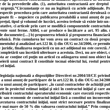
ţie de la prevederile alin. (1), autoritatea contractantă are dreptu
urgenţă.”Circumstanţe ce nu au legătură cu actele adiţionale. Prin
espectiv procedura prin care autoritatea contractantă derulează cons
a poate fi: – negociere cu publicarea prealabilă a unui anunţ de pa
 preţul, tipul şi volumul de lucrări, acestea trebuie să existe într
ratative, ci articole prin care se modifică componentele contractulu
rente sunt ferme. Altfel, s-ar produce o încălcare a art. 95 alin
rele documente:[…] b) propunerea tehnică şi propunerea financiară 
i tehnică. Prin cumularea lor vom avea un contract cu două propu
namentului şi analizând art.122 lit. i) din OUG nr.34/2006, ce permite
uridic, finalizarea negocierii cu un act adiţional nu este corectă. 
ompletării sau încetării ulterioare a acestuia. Deci, nu are obiect, 
esta ar conţine cel puţin un articol cu adăugarea unui nou obiect l
ierii unui contract îl constituie tocmai obiectul lui, rostul pent
l iniţial.
legislaţia naţională a dispoziţiilor Directivei nr.2004/18/CE privin
 a unui anunţ de participare de la art.122 lit. i) din OUG nr.34/200
unui anunţ de participare: „în cazul contractelor de achiziţii public
e în proiectul estimat iniţial şi nici în contractul iniţial şi care
 atribuirii contractului operatorului economic care execută respectiv
ic sau economic de contractul iniţial fără a constitui un inconveni
executarea contractului iniţial, sunt strict necesare pentru finali
fie mai mare de 50 % din valoarea contractului iniţial.” Prin comp