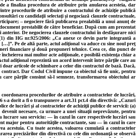
l de a finaliza procedura de atribuire prin anularea acesteia, dar
tre procedurile de atribuire a contractului de achiziţie publică
ultări cu candidaţii selectaţi şi negociază clauzele contractuale,
rticipare; – negociere fără publicarea prealabilă a unui anunţ de
-un document prestabilit de către beneficiar. După cum am prezentat
i anterior. De negocierea clauzele contractului în desfăşurare nici
. (1) din HG nr.925/2006: „Ca anexe ce devin parte integrantă a
[…]”. Pe de altă parte, actul adiţional va aduce cu sine noul preţ
neri financiare şi două propuneri tehnice. Ceea ce, din punct de
 încheierea mai multor acte adiţionale, e posibilă existenţa chiar a
Actul adiţional reprezintă un acord intervenit între părţile care au
ci doar articole de schimbare a celor din contractul de bază. Dacă,
a contract. Dar Codul Civil impune ca obiectul să fie unic, pentru
ru care părţile consimt să-l semneze, transformarea obiectului ar
d coordonarea procedurilor de atribuire a contractelor de lucrări,
6 s-a dorit a fi o transpunere a art.31 pct.4 din directivă: „Cazuri
e de lucrări şi al contractelor de achiziţii publice de servicii: (a)
 au devenit necesare, ca urmare a unei situaţii neprevăzute, pentru
a lucrare sau serviciu: — în cazul în care respectivele lucrări sau
ent major pentru autorităţile contractante, sau — în cazul în care
zarea acestuia. Cu toate acestea, valoarea cumulată a contractelor
ararea precizărilor din directivă cu cele din ordonanţă se observă