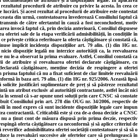
documentației de atribuire și a dispozițiilor legale. În aplicarea
d rezultatul procedurii de atribuire cu privire la acesta. În ceea ce
 lucrări. Și acest rezultat al procedurii de atribuire este contestat
la aceasta din urmă, contestatoarea învederează Consiliului faptul că
 transmis de către ofertantul în cauză a fost neconcludent, motiv
rea invocă faptul că, prin decizia anterioară, Consiliul dispusese
fertei sale de la etapa verificării admisibilității, în condițiile în
e privește critica referitoare la oferta câștigătoare și constată că,
inuse implicit incidența dispozițiilor art. 79 alin. (1) din HG nr.
cio dispoziție legală nu interzice autorității ca, la reevaluarea
are nu le-a observat la prima evaluare. Astfel, Consiliul constată ca
 de atribuire și reevaluarea ofertei declarate câștigătoare, cu
eclarată câștigătoare, menține decizia de respingere a ofertei
 prisma faptului că nu a fixat suficient de clar limitele reevaluării
onformă în baza art. 79 alin. (1) din HG nr. 925/2006. Această lipsă
solicite justificări suplimentare de preț și să păstreze rezultatul
ă un atribut exclusiv al autorității contractante, astfel încât nici
eta în sensul că s-ar opune unei soluții prin care CNSC să constate
ribuit Consiliului prin art. 278 din OUG nr. 34/2006, respectiv de
bili în mod expres că sunt incidente dispozițiile legale care impun
atea contractantă. Criticabilă este și cea de-a doua decizie a CNSC
iul nu a ținut cont de măsura dispusă prin prima deczie, respectiv
respingă oferta câștigătoare ca neconformă și să aplice criteriul de
reverifice admisibilitatea ofertei societății contestatoare și să să o
ce la reevaluări succesive ale ofertelor care să prelungească în