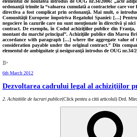
elementul de noutatea introdus de OUG nr.34/2006: „acte adiţion
ordonanţă trimite la “valoarea cumulată a contractelor care vor fi a
directiva a fost complicat prin ordonanţă. Mai mult, o introdu
Comunităţii Europene împotriva Regatului Spaniei: […] Pentru a 
negociere în cazurile care nu sunt menţionate în directivă şi nici
contract. De exemplu, în Codul achiziţiilor publice din Franţa
montant du marché principal”. Achiziţiile publice din Marea Brit
accordance with paragraph […] where the aggregate value of th
consideration payable under the original contract.” Din compara
elementul de ambiguitate şi nesiguranţă introdus de OUG nr.34/200
]]>
Posted
6th March 2012
on
Dezvoltarea cadrului legal al achiziţiilor
2. Achizitiile de lucrari publice
(Click pentru a citii articolul) Drd.
Search
for: