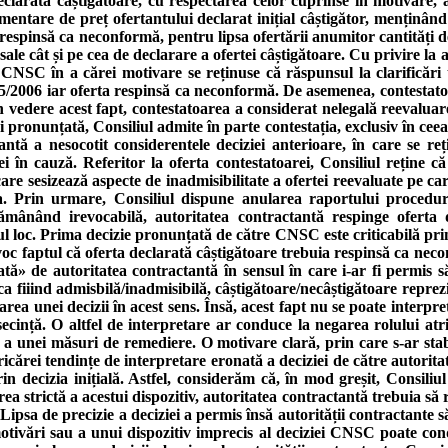
eclarată câștigătoare, cu respectarea celor cuprinse în motivare, a 
plimentare de preț ofertantului declarat inițial câștigător, menținân
 respinsă ca neconformă, pentru lipsa ofertării anumitor cantități de
i sale cât și pe cea de declarare a ofertei câștigătoare. Cu privire 
a CNSC în a cărei motivare se reținuse că răspunsul la clarificări
925/2006 iar oferta respinsă ca neconformă. De asemenea, contestatoa
n vedere acest fapt, contestatoarea a considerat nelegală reevaluarea o
i pronunțată, Consiliul admite în parte contestația, exclusiv în ceea c
antă a nesocotit considerentele deciziei anterioare, în care se reț
n cauză. Referitor la oferta contestatoarei, Consiliul reține că ni
în care sesizează aspecte de inadmisibilitate a ofertei reevaluate pe c
. Prin urmare, Consiliul dispune anularea raportului procedurii
rămânând irevocabilă, autoritatea contractantă respinge oferta d
imul loc. Prima decizie pronunțată de către CNSC este criticabilă prin
hivoc faptul că oferta declarată câștigătoare trebuia respinsă ca nec
ată» de autoritatea contractantă în sensul în care i-ar fi permis să 
a fiiind admisbilă/inadmisibilă, câștigătoare/necâștigătoare reprezint
area unei decizii în acest sens. Însă, acest fapt nu se poate interpr
secință. O altfel de interpretare ar conduce la negarea rolului at
nere a unei măsuri de remediere. O motivare clară, prin care s-ar sta
ricărei tendințe de interpretare eronată a deciziei de către autorit
prin decizia inițială. Astfel, considerăm că, în mod greșit, Consil
rea strictă a acestui dispozitiv, autoritatea contractantă trebuia să 
Lipsa de precizie a deciziei a permis însă autorității contractante să 
tivări sau a unui dispozitiv imprecis al deciziei CNSC poate condu