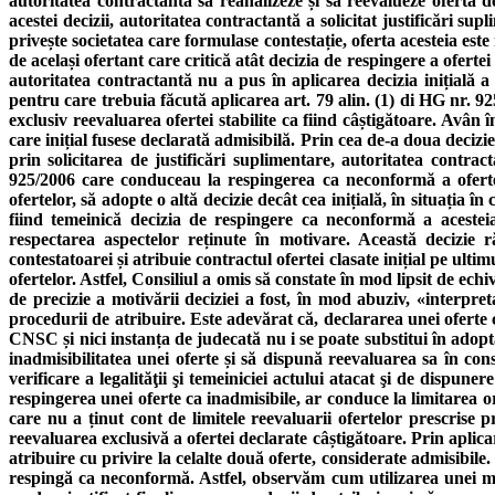
autoritatea contractantă să reanalizeze și să reevalueze oferta d
acestei decizii, autoritatea contractantă a solicitat justificări su
privește societatea care formulase contestație, oferta acesteia este
de același ofertant care critică atât decizia de respingere a oferte
autoritatea contractantă nu a pus în aplicarea decizia inițială 
pentru care trebuia făcută aplicarea art. 79 alin. (1) di HG nr. 
exclusiv reevaluarea ofertei stabilite ca fiind câștigătoare. Avân î
care inițial fusese declarată admisibilă. Prin cea de-a doua decizie
prin solicitarea de justificări suplimentare, autoritatea contract
925/2006 care conduceau la respingerea ca neconformă a ofertei î
ofertelor, să adopte o altă decizie decât cea inițială, în situația 
fiind temeinică decizia de respingere ca neconformă a acesteia
respectarea aspectelor reținute în motivare. Această decizie 
contestatoarei și atribuie contractul ofertei clasate inițial pe ult
ofertelor. Astfel, Consiliul a omis să constate în mod lipsit de ec
de precizie a motivării deciziei a fost, în mod abuziv, «interpret
procedurii de atribuire. Este adevărat că, declararea unei oferte c
CNSC și nici instanța de judecată nu i se poate substitui în adopt
inadmisibilitatea unei oferte și să dispună reevaluarea sa în con
verificare a legalităţii şi temeiniciei actului atacat şi de dispu
respingerea unei oferte ca inadmisibile, ar conduce la limitarea o
care nu a ținut cont de limitele reevaluarii ofertelor prescrise 
reevaluarea exclusivă a ofertei declarate câștigătoare. Prin aplica
atribuire cu privire la celalte două oferte, considerate admisibile. 
respingă ca neconformă. Astfel, observăm cum utilizarea unei mo