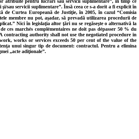
 atribuite pentru lucrări sau servicii suplimentare”, în timp ce
i/sau servicii suplimentare”. Însă ceea ce s-a dorit a fi explicit în
ată de Curtea Europeană de Justiţie, în 2005, în cazul “Comisia
atele membre nu pot, aşadar, să prevadă utilizarea procedurii de
at.” Nici în legislaţia altor ţări nu se regăseşte o alternativă la
ulé de ces marchés complémentaires ne doit pas dépasser 50 % du
A contracting authority shall not use the negotiated procedure in
ork, works or services exceeds 50 per cent of the value of the
stenţa unui singur tip de document: contractul. Pentru a elimina
gmei „acte adiţionale”.