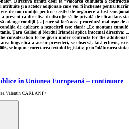
ale”. Directiva trimite doar la “valoarea cumulată a contractelor
tribuite şi a actelor adiţionale care vor fi încheiate pentru lucrări ş
cere de noi condiţii pentru o astfel de negociere a fost sancţion
preveni ca directiva în discuţie să fie privată de eficacitate, st
 să adauge condiţii […] care să facă acea procedură mai uşor de aplic
, condiţia de aplicare a negocierii este clară: „Le montant cum
anie, Ţara Galilor şi Nordul Irlandei aplică întocmai directiva: „
e consideration to be given under contracts for the additional w
rea lingvistică a acelor prevederi, se observă, fără echivoc, exi
6, se impune corectarea textului legislativ, prin înlăturarea sinta
 publice în Uniunea Europeană – continuare
 Mircea Valentin CARLAN]]>
Search