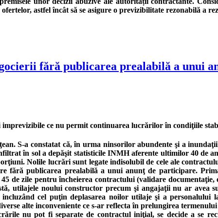
ze premisele unor decizii abuzive ale autorității contractante. C
ofertelor, astfel încât să se asigure o previzibilitate rezonabilă a r
egocierii fără publicarea prealabilă a unui 
 imprevizibile ce nu permit continuarea lucrărilor în condiţiile stabi
an. S-a constatat că, în urma ninsorilor abundente şi a inundaţiil
iltrat în sol a depăşit statisticile INMH aferente ultimilor 40 de an
iuni. Nolile lucrări sunt legate indisolubil de cele ale contractulu
iere fără publicarea prealabilă a unui anunţ de participare. Prim
in 45 de zile pentru încheierea contractului (validare documentaţie
ă, utilajele noului constructor precum şi angajaţii nu ar avea suf
incluzând cel puţin deplasarea noilor utilaje şi a personalului la
verse alte inconveniente ce s-ar reflecta în prelungirea termenului d
crările nu pot fi separate de contractul iniţial, se decide a se r