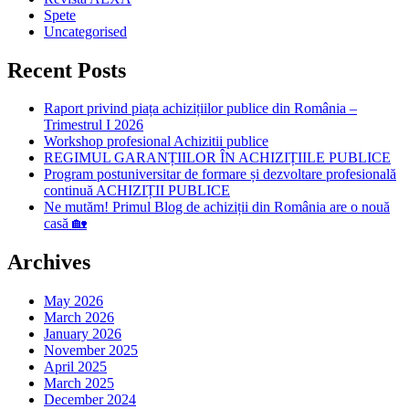
Spete
Uncategorised
Recent Posts
Raport privind piața achizițiilor publice din România –
Trimestrul I 2026
Workshop profesional Achizitii publice
REGIMUL GARANȚIILOR ÎN ACHIZIȚIILE PUBLICE
Program postuniversitar de formare și dezvoltare profesională
continuă ACHIZIȚII PUBLICE
Ne mutăm! Primul Blog de achiziții din România are o nouă
casă 🏡
Archives
May 2026
March 2026
January 2026
November 2025
April 2025
March 2025
December 2024