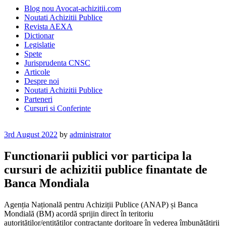
Blog nou Avocat-achizitii.com
Noutati Achizitii Publice
Revista AEXA
Dictionar
Legislatie
Spete
Jurisprudenta CNSC
Articole
Despre noi
Noutati Achizitii Publice
Parteneri
Cursuri si Conferinte
Posted
3rd August 2022
by
administrator
on
Functionarii publici vor participa la
cursuri de achizitii publice finantate de
Banca Mondiala
Agenția Națională pentru Achiziții Publice (ANAP) și Banca
Mondială (BM) acordă sprijin direct în teritoriu
autorităților/entităților contractante doritoare în vederea îmbunătățirii