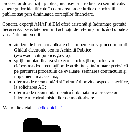
proceselor de achiziții publice, inclusiv prin reducerea semnificativă
a neregulilor identificate în derularea procedurilor de achiziții
publice sau prin diminuarea corecțiilor financiare.
Concret, experții ANAP și BM oferă asistență și îndrumare gratuită
fiecărei AC selectate pentru 3 achiziții de referință, utilizând o paletă
variată de intervenții:
ateliere de lucru cu aplicarea instrumentelor și procedurilor din
Ghidul electronic pentru Achiziţii Publice
(www.achizitiipublice.gov.ro);
sprijin în planificarea și execuția achizițiilor, inclusiv în
elaborarea documentațiilor de atribuire și îndrumare periodică
pe parcursul procesului de evaluare, semnarea contractului și
implementarea acestuia;
oferirea de recomandări și îndrumări privind aspecte specifice,
la solicitarea AC;
oferirea de recomandări pentru îmbunătățirea proceselor
interne în cadrul misiunilor de monitorizare.
Mai multe detalii –
(click aici…)
Categories