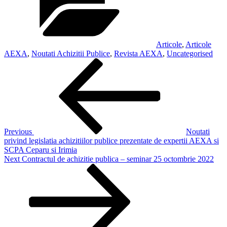
Articole
,
Articole
AEXA
,
Noutati Achizitii Publice
,
Revista AEXA
,
Uncategorised
Post
Previous
Post
navigation
Previous
Noutati
privind legislatia achizitiilor publice prezentate de expertii AEXA si
SCPA Ceparu si Irimia
Next
Next
Contractul de achizitie publica – seminar 25 octombrie 2022
Post