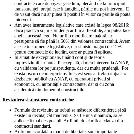
contractele care depășesc șase luni, plecând de la principiul
transparenței, prețul este intangibil, părțile nu pot interveni. E
de văzut dacă nu ar putea fi posibil în viitor ca părțile să poată
interveni.
Am avea instrumente legislative care există în legea 98/2016:
dacă practica și jurisprudența ar fi mai flexibile, am putea face
apel la această lege. Nu ar fi o modificare majoră, ar
presupune să fie până la 50% din valoarea contractului. Avem
aceste instrumente legislative, dar si niște praguri de 15%
pentru contractele de lucrări, care ar putea fi aplicate.
În situațiile excepționale, ținând cont și de teoria
impreviziunii, ar putea fi acceptată, dar cu intervenția ANAP,
cu validarea lor pe jurisprudența, dar cu multa prudență. Pot
exista riscuri de interpretare. În acest sens ar trebui inițiată o
dezbatere publică cu ANAP, cu operatorii privați si
economici, cu autoritățile contractante, dar și cu zona
academică din domeniul construcțiilor.
Revizuirea și ajustarea contractelor
Formula de revizuire ar trebui sa măsoare diferențierea și să
existe un decalaj cât mai redus. Să fie una dinamică, să se
aplice cât mai des posibil. Ar fi util de clarificat clauza din
contractul standard.
Ar trebui acordată o marjă de libertate, sunt importante