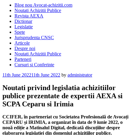
Blog nou Avocat-achizitii.com
Noutati Achizitii Publice
Revista AEXA
Dictionar
Legislatie
Spete
Jurisprudenta CNSC
Articole
Despre noi
Noutati Achizitii Publice
Parteneri
Cursuri si Conferinte
Posted
11th June 2022
11th June 2022
by
administrator
on
Noutati privind legislatia achizitiilor
publice prezentate de expertii AEXA si
SCPA Ceparu si Irimia
CCIFER, în parteneriat cu Societatea Profesională de Avocați
CEPARU și IRIMIA, a organizat în data de 9 iunie 2022, o
nouă ediție a Matinalul Digital, dedicată discuțiilor despre
elaborarea legislației din domeniul achizițiilor publice.