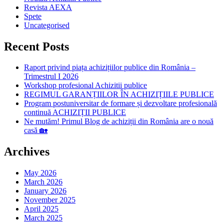
Revista AEXA
Spete
Uncategorised
Recent Posts
Raport privind piața achizițiilor publice din România –
Trimestrul I 2026
Workshop profesional Achizitii publice
REGIMUL GARANȚIILOR ÎN ACHIZIȚIILE PUBLICE
Program postuniversitar de formare și dezvoltare profesională
continuă ACHIZIȚII PUBLICE
Ne mutăm! Primul Blog de achiziții din România are o nouă
casă 🏡
Archives
May 2026
March 2026
January 2026
November 2025
April 2025
March 2025