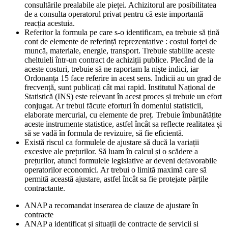
consultările prealabile ale pieței. Achizitorul are posibilitatea
de a consulta operatorul privat pentru că este importantă
reacția acestuia.
Referitor la formula pe care s-o identificam, ea trebuie să țină
cont de elemente de referință reprezentative : costul forței de
muncă, materiale, energie, transport. Trebuie stabilite aceste
cheltuieli într-un contract de achiziții publice. Plecând de la
aceste costuri, trebuie să ne raportam la niște indici, iar
Ordonanța 15 face referire in acest sens. Indicii au un grad de
frecvență, sunt publicați cât mai rapid. Institutul Național de
Statistică (INS) este relevant în acest proces și trebuie un efort
conjugat. Ar trebui făcute eforturi în domeniul statisticii,
elaborate mercurial, cu elemente de preț. Trebuie îmbunătățite
aceste instrumente statistice, astfel încât sa reflecte realitatea și
să se vadă în formula de revizuire, să fie eficientă.
Există riscul ca formulele de ajustare să ducă la variații
excesive ale prețurilor. Să luam în calcul și o scădere a
prețurilor, atunci formulele legislative ar deveni defavorabile
operatorilor economici. Ar trebui o limită maximă care să
permită această ajustare, astfel încât sa fie protejate părțile
contractante.
ANAP a recomandat inserarea de clauze de ajustare în
contracte
ANAP a identificat și situații de contracte de servicii si