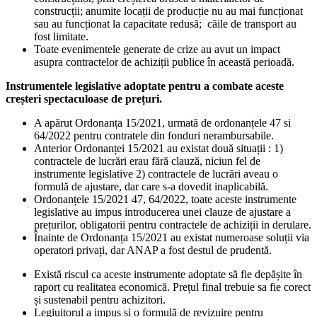
construcții; anumite locații de producție nu au mai funcționat
sau au funcționat la capacitate redusă; căile de transport au
fost limitate.
Toate evenimentele generate de crize au avut un impact
asupra contractelor de achiziții publice în această perioadă.
Instrumentele legislative adoptate pentru a combate aceste
creșteri spectaculoase de prețuri.
A apărut Ordonanța 15/2021, urmată de ordonanțele 47 si
64/2022 pentru contratele din fonduri nerambursabile.
Anterior Ordonanței 15/2021 au existat două situații : 1)
contractele de lucrări erau fără clauză, niciun fel de
instrumente legislative 2) contractele de lucrări aveau o
formulă de ajustare, dar care s-a dovedit inaplicabilă.
Ordonanțele 15/2021 47, 64/2022, toate aceste instrumente
legislative au impus introducerea unei clauze de ajustare a
prețurilor, obligatorii pentru contractele de achiziții in derulare.
Înainte de Ordonanța 15/2021 au existat numeroase soluții via
operatori privați, dar ANAP a fost destul de prudentă.
Există riscul ca aceste instrumente adoptate să fie depășite în
raport cu realitatea economică. Prețul final trebuie sa fie corect
și sustenabil pentru achizitori.
Legiuitorul a impus și o formulă de revizuire pentru