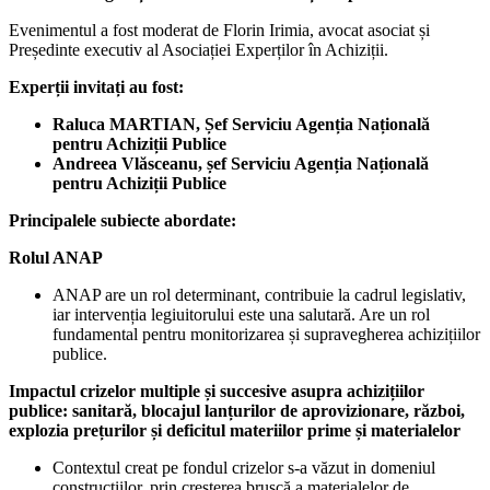
Evenimentul a fost moderat de Florin Irimia, avocat asociat și
Președinte executiv al Asociației Experților în Achiziții.
Experții invitați au fost:
Raluca MARTIAN, Șef Serviciu Agenția Națională
pentru Achiziții Publice
Andreea Vlăsceanu, șef Serviciu Agenția Națională
pentru Achiziții Publice
Principalele subiecte abordate:
Rolul ANAP
ANAP are un rol determinant, contribuie la cadrul legislativ,
iar intervenția legiuitorului este una salutară. Are un rol
fundamental pentru monitorizarea și supravegherea achizițiilor
publice.
Impactul crizelor multiple și succesive asupra achizițiilor
publice: sanitară, blocajul lanțurilor de aprovizionare, război,
explozia prețurilor și deficitul materiilor prime și materialelor
Contextul creat pe fondul crizelor s-a văzut in domeniul
construcțiilor, prin creșterea bruscă a materialelor de