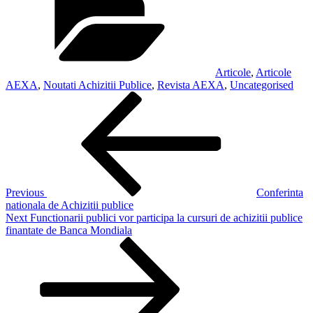
Articole
,
Articole
AEXA
,
Noutati Achizitii Publice
,
Revista AEXA
,
Uncategorised
Post
Previous
Post
navigation
Previous
Conferinta
nationala de Achizitii publice
Next
Next
Functionarii publici vor participa la cursuri de achizitii publice
Post
finantate de Banca Mondiala