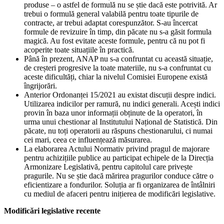
produse – o astfel de formulă nu se știe dacă este potrivită. Ar
trebui o formulă general valabilă pentru toate tipurile de
contracte, ar trebui adaptat corespunzător. S-au încercat
formule de revizuire în timp, din păcate nu s-a găsit formula
magică. Au fost evitate aceste formule, pentru că nu pot fi
acoperite toate situațiile în practică.
Până în prezent, ANAP nu s-a confruntat cu această situație,
de creșteri progresive la toate materiile, nu s-a confruntat cu
aceste dificultăți, chiar la nivelul Comisiei Europene există
îngrijorări.
Anterior Ordonanței 15/2021 au existat discuții despre indici.
Utilizarea indicilor per ramură, nu indici generali. Acești indici
provin în baza unor informații obținute de la operatori, în
urma unui chestionar al Institutului Național de Statistică. Din
păcate, nu toți operatorii au răspuns chestionarului, ci numai
cei mari, ceea ce influențează măsurarea.
La elaborarea Actului Normativ privind pragul de majorare
pentru achizițiile publice au participat echipele de la Direcția
Armonizare Legislativă, pentru capitolul care privește
pragurile. Nu se știe dacă mărirea pragurilor conduce către o
eficientizare a fondurilor. Soluția ar fi organizarea de întâlniri
cu mediul de afaceri pentru inițierea de modificări legislative.
Modificări legislative recente