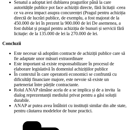
Senatul a adoptat ieri dublarea pragurilor până la care
autoritățile publice pot face achiziții directe, fără licitații -ceea
ce va avea impact asupra concurenței (Pragul pentru achiziția
directă de lucrări publice, de exemplu, a fost majorat de la
450.000 de lei în prezent la 900.000 de lei De asemenea, a
fost dublat și pragul pentru achiziția de bunuri și servicii fără
licitație: de la 135.000 de lei la 270.000 de lei.
Concluzii
Este necesar să adoptăm contracte de achiziții publice care să
fie adaptate unor măsuri extraordinare
Este important să existe responsabilizare în procesul de
elaborare legislativă în domeniul achizițiilor publice
În contextul în care operatorii economici se confruntă cu
dificultăți financiare majore, este nevoie să existe un
parteneriat între părțile contractante.
Rolul ANAP rămâne acela de a se implica și de a invita la
dialog reprezentanții mediului privat pentru a găsi soluții
durabile.
ANAP ar putea avea întâlniri cu instituții similar din alte state,
pentru căutarea modelelor de bune practici.
Categories