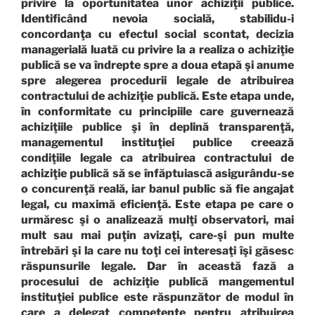
privire la oportunitatea unor achiziţii publice.
Identificând nevoia socială, stabilidu-i
concordanţa cu efectul social scontat, decizia
managerială luată cu privire la a realiza o achiziţie
publică se va îndrepte spre a doua etapă şi anume
spre alegerea procedurii legale de atribuirea
contractului de achiziţie publică. Este etapa unde,
în conformitate cu principiile care guvernează
achiziţiile publice şi în deplină transparenţă,
managementul instituţiei publice creează
condiţiile legale ca atribuirea contractului de
achiziţie publică să se înfăptuiască asigurându-se
o concurenţă reală, iar banul public să fie angajat
legal, cu maximă eficienţă. Este etapa pe care o
urmăresc şi o analizează mulţi observatori, mai
mult sau mai puţin avizaţi, care-şi pun multe
întrebări şi la care nu toţi cei interesaţi îşi găsesc
răspunsurile legale. Dar în această fază a
procesului de achiziţie publică mangementul
instituţiei publice este răspunzător de modul în
care a delegat competenţe pentru atribuirea