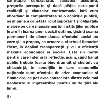
cantităţile contractate, calitatea acestora,
preţurile percepute şi dacă plăţile corespund
realităţii şi clauzelor contractuale. Iată cum
abordând în complexitatea sa o achiziţie publică,
se impune a constata rolul important şi obligaţiile
majore pe care managementul instituţiilor publice
le are în luarea unor decizii optime, ţinând seama
permanent de dimensiunea efectului social pe
care şi l-a propus, ca urmare a efortului financiar
făcut, în deplină transparenţă şi cu o eficienţă
maximă economică şi socială. Este un motiv
pentru care îndemn la reflecţie, acum, când banul
public trebuie foarte bine drămuit şi cheltuit cu
chibzuinţă, în condiţiile în care economiile
naţionale sunt afectate de crize economice şi
financiare, ce pot avea consecinţe dintre cele mai
neplăcute şi imprevizibile pentru multe ţări ale
lumii.
]]>