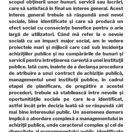
scopul obţinerii unor bunuri, servicii sau lucrări,
care să satisfacă în final un interes general. Acest
interes general trebuie să răspundă unei nevoi
sociale, bine identificate şi care să producă un
efect social cu consecinţe benefice pentru o arie
largă de utilizatori. Când mă refer la o nevoie
socială cu un impact major social, am în vedere
proiectele mari şi mijlocii care cad sub incidenţa
achiziţiilor publice şi nu cumpărările de bunuri şi
servicii pentru întreţinerea curentă a unei instituţii
publice. Iată cum, înainte de a declanşa procedura
de atribuire a unui contract de achiziţie publică,
managementul unei instituţii publice, în cadrul
etapei de planificare, de pregătire a acestei
proceduri, trebuie să stabilească între nevoile şi
oportunităţile sociale pe care le-a identificat,
astfel încât prin decizia luată să se răspundă cât
mai bine interesului public. Un asemenea demers
implică o abordare complexă a managementului în
achiziţii publice, unde caracterul complex şi cel de
diversitate al managementului public, identificate