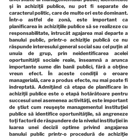
şi în achiziţii publice, nu pot fi separate de
caracterul politic, care de multe ori este dominant.
Într-o astfel de zonă, este important ca
planificarea în achiziţiile publice să se realizeze cu
responsabilitate, întrucât agajarea mai departe a
banului public, printr-o achiziţie publică ce nu
răspunde interesului general social sau cel puţin al
unuia de grup, prin neidentificarea acelei
oportunităţii sociale reale, înseamnă a arunca
importante sume din banii publici, fără a obţine
vreun efect. În aceste condiţii o eroare
managerială, care a produs efecte, nu mai poate fi
îndreptată. Admiţând că etapa de planificare în
achiziţii publice este o etapă hotărâtoare pentru
succesul unei asemenea activităţi, este important
de ştiut cum reuşeşte managementul instituţiei
publice să identifice oportunităţile, să angreneze
toţi factorii de răspundere de la nivelul instituţiei în
luarea unei decizii optime privind angajarea
banului public printr-o procedură de achiziţie