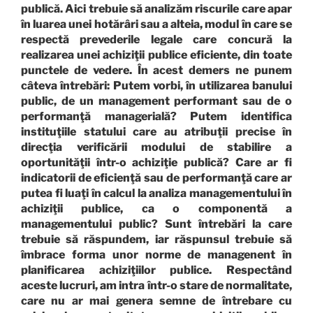
publică. Aici trebuie să analizăm riscurile care apar
în luarea unei hotărâri sau a alteia, modul în care se
respectă prevederile legale care concură la
realizarea unei achiziţii publice eficiente, din toate
punctele de vedere. În acest demers ne punem
câteva întrebări: Putem vorbi, în utilizarea banului
public, de un management performant sau de o
performanţă managerială? Putem identifica
instituţiile statului care au atribuţii precise în
direcţia verificării modului de stabilire a
oportunităţii într-o achiziţie publică? Care ar fi
indicatorii de eficienţă sau de performanţă care ar
putea fi luaţi în calcul la analiza managementului în
achiziţii publice, ca o componentă a
managementului public? Sunt întrebări la care
trebuie să răspundem, iar răspunsul trebuie să
îmbrace forma unor norme de managenent în
planificarea achiziţiilor publice. Respectând
aceste lucruri, am intra într-o stare de normalitate,
care nu ar mai genera semne de întrebare cu