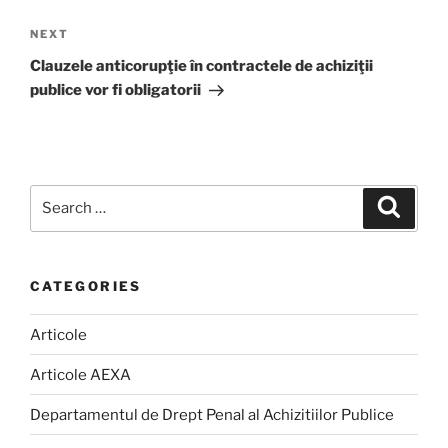
Next
NEXT
Post
Clauzele anticorupţie în contractele de achiziţii
publice vor fi obligatorii
Search
Search
for:
CATEGORIES
Articole
Articole AEXA
Departamentul de Drept Penal al Achizitiilor Publice