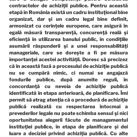
contractelor de achiziţii publice. Pentru această
etapă în România există un cadru instituţional bine
organizat, dar şi un cadru legal bine definit,
armonizat cu cerinţele europene, care asigură în
egală măsură transparenţă, concurenţă reală şi
eficienţă în utilizarea banului public, în condiţiile
asumării răspunderii şi a unei responsabilităţi
manageriale, care se doreşte a fi pe măsura
importanţei acestei activităţii. Doresc să precizez
că în această fază a procesului de achiziţie publică
nu se cumpără nimic, ci numai se angajază
fondurile publice, după anumite reguli, în
concordanţă cu nevoia de achiziţie publică
identificată în etapa anterioară, de planificare. Îmi
permit să atrag atenţia că o procedură de achiziţie
publică realizată cu respectarea întocmai a
prevederilor legale nu poate schimba sensul şi nici
oportunitatea alegerii făcute de managementul
instituţiei publice, în etapa de planificare şi dei
luare a deciziei privind achiziţia publică. Cu alte