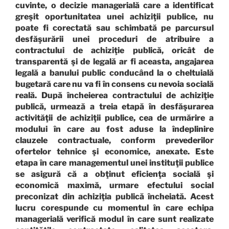
cuvinte, o decizie managerială care a identificat
greşit oportunitatea unei achiziţii publice, nu
poate fi corectată sau schimbată pe parcursul
desfăşurării unei proceduri de atribuire a
contractului de achiziţie publică, oricât de
transparentă şi de legală ar fi aceasta, angajarea
legală a banului public conducând la o cheltuială
bugetară care nu va fi în consens cu nevoia socială
reală. După încheierea contractului de achiziţie
publică, urmează a treia etapă în desfăşurarea
activităţii de achiziţii publice, cea de urmărire a
modului în care au fost aduse la îndeplinire
clauzele contractuale, conform prevederilor
ofertelor tehnice şi economice, anexate. Este
etapa în care managementul unei instituţii publice
se asigură că a obţinut eficienţa socială şi
economică maximă, urmare efectului social
preconizat din achiziţia publică încheiată. Acest
lucru corespunde cu momentul în care echipa
managerială verifică modul în care sunt realizate