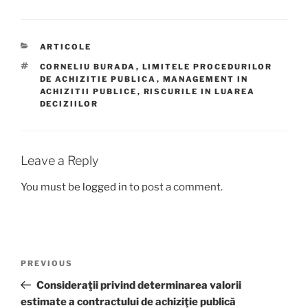
CATEGORIES
ARTICOLE
TAGS
CORNELIU BURADA
,
LIMITELE PROCEDURILOR
DE ACHIZITIE PUBLICA
,
MANAGEMENT IN
ACHIZITII PUBLICE
,
RISCURILE IN LUAREA
DECIZIILOR
Leave a Reply
You must be
logged in
to post a comment.
Post
Previous
PREVIOUS
navigation
Post
Consideraţii privind determinarea valorii
estimate a contractului de achiziţie publică