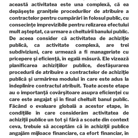
această activitatea este una complexă, că ea
depăşeşte graniţele procedurilor de atribuire a
contractelor pentru cumpărări în folosul public, cu
consecinţe imprevizibile pentru relizarea efectului
mult aşteptat, ca urmare a cheltuirii banului public.
De aceea consider că activitatea de achiziţie
publică, ca activitate complexă, are trei
subdiviziuni, care urmează a fi manageriate cu
pricepere şi eficienţă, în egală măsură. Ele vizează
planificarea achiziţiilor publice, desfăşurarea
procedurii de atribuire a contractelor de achiziţie
publică şi urmărirea modului în care este adus la
îndeplinire contractul atribuit. Toate aceste etape
au o importanţă covârşitoare asupra eficienţei cu
care este angajat şi în final cheltuit banul public.
Făcând o evaluare globală a acestor etape, în
condiţiile în care considerăm activitatea de
achiziţii publice un tot şi fără a scoate din context
ceva, trebuie să acceptăm că în achiziţii publice
angajăm mijloace financiare, ca efort financiar, în