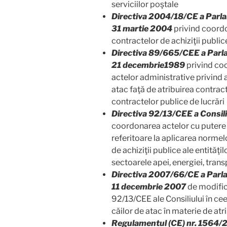
serviciilor poştale
Directiva 2004/18/CE a Parlam
31 martie 2004
privind coordo
contractelor de achiziţii publice
Directiva 89/665/CEE a Parlam
21 decembrie1989
privind coo
actelor administrative privind 
atac faţă de atribuirea contract
contractelor publice de lucrări
Directiva 92/13/CEE a Consili
coordonarea actelor cu putere d
referitoare la aplicarea normel
de achiziţii publice ale entităţi
sectoarele apei, energiei, trans
Directiva 2007/66/CE a Parlam
11 decembrie 2007
de modific
92/13/CEE ale Consiliului în cee
căilor de atac în materie de atr
Regulamentul (CE) nr. 1564/2