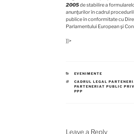
2005
de stabilire a formulare
anunţurilor în cadrul proceduril
publice în conformitate cu Dir
Parlamentului European şi Consi
]]>
CATEGORIES
EVENIMENTE
TAGS
CADRUL LEGAL PARTENERI
PARTENERIAT PUBLIC PRI
PPP
Leave a Reply