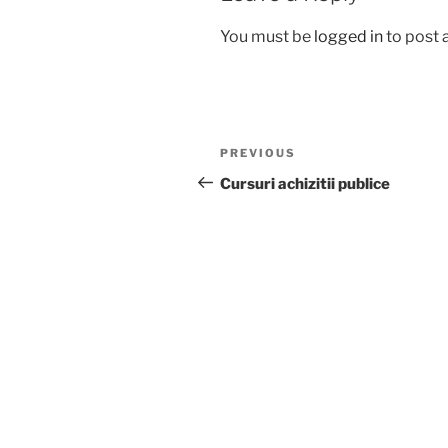
You must be
logged in
to post
Post
Previous
PREVIOUS
navigation
Post
Cursuri achizitii publice