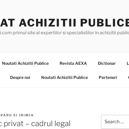
AT ACHIZITII PUBLIC
.com primul site al expertilor si specialistilor in achizitii pub
Noutati Achizitii Publice
Revista AEXA
Dictionar
L
Despre noi
Noutati Achizitii Publice
Parteneri
EPARU SI IRIMIA
Search
 privat – cadrul legal
for: