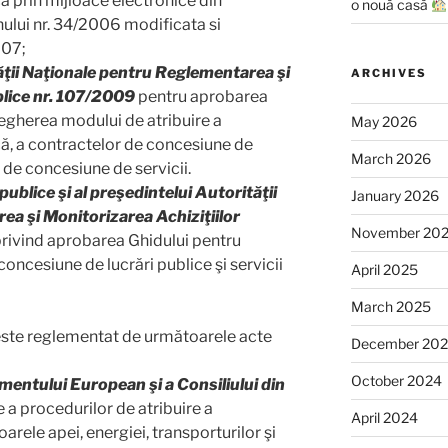
ca prin mijloace electronice din
o nouă casă
ului nr. 34/2006 modificata si
007;
ăţii Naţionale pentru Reglementarea şi
ARCHIVES
blice nr. 107/2009
pentru aprobarea
egherea modului de atribuire a
May 2026
că, a contractelor de concesiune de
March 2026
r de concesiune de servicii.
publice şi al preşedintelui Autorităţii
January 2026
a şi Monitorizarea Achiziţiilor
November 20
rivind aprobarea Ghidului pentru
ncesiune de lucrări publice şi servicii
April 2025
March 2025
este reglementat de următoarele acte
December 20
October 2024
entului European şi a Consiliului din
a procedurilor de atribuire a
April 2024
oarele apei, energiei, transporturilor şi