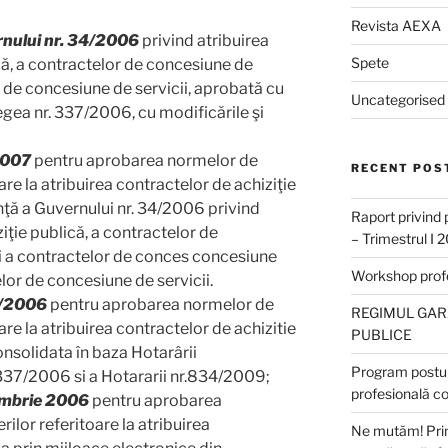
Revista AEXA
rnului nr. 34/2006
privind atribuirea
Spete
că, a contractelor de concesiune de
r de concesiune de servicii, aprobată cu
Uncategorised
egea nr. 337/2006, cu modificările şi
2007
pentru aprobarea normelor de
RECENT POS
are la atribuirea contractelor de achiziţie
ţă a Guvernului nr. 34/2006 privind
Raport privind 
iţie publică, a contractelor de
– Trimestrul I 
şi a contractelor de conces concesiune
Workshop profes
elor de concesiune de servicii.
5/2006
pentru aprobarea normelor de
REGIMUL GARA
are la atribuirea contractelor de achizitie
PUBLICE
nsolidata în baza Hotarârii
Program postun
.337/2006 si a Hotararii nr.834/2009;
profesională c
embrie 2006
pentru aprobarea
ilor referitoare la atribuirea
Ne mutăm! Prim