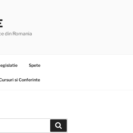
E
lice din Romania
egislatie
Spete
Cursuri si Conferinte
Search