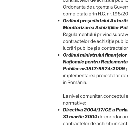
contractelor de achizitie publi
Ordonanta de urgenta a Guvern
completata prin H.G. nr. 198/2
Ordinul preşedintelui Autorit
Monitorizarea Achiziţiilor Pu
Regulamentului privind suprav
contractelor de achiziţie publi
lucrări publice şi a contractelo
Ordinul ministrului finanţelor 
Naţionale pentru Reglementare
Publice nr.1517/9574/2009
p
implementarea proiectelor de co
în România.
La nivel comunitar, conceptul 
normative:
Directiva 2004/17/CE a Parlam
31 martie 2004
de coordonare 
contractelor de achiziţii în sect