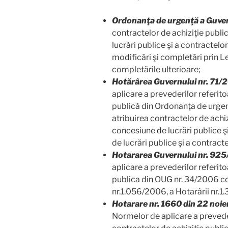
Ordonanţa de urgenţă a Guve
contractelor de achiziţie publi
lucrări publice şi a contractelo
modificări şi completări prin L
completările ulterioare;
Hotărârea Guvernului nr. 71/
aplicare a prevederilor referito
publică din Ordonanţa de urgen
atribuirea contractelor de achiz
concesiune de lucrări publice 
de lucrări publice şi a contract
Hotararea Guvernului nr. 92
aplicare a prevederilor referito
publica din OUG nr. 34/2006 co
nr.1.056/2006, a Hotarârii nr.1
Hotarare nr. 1660 din 22 noi
Normelor de aplicare a preveder