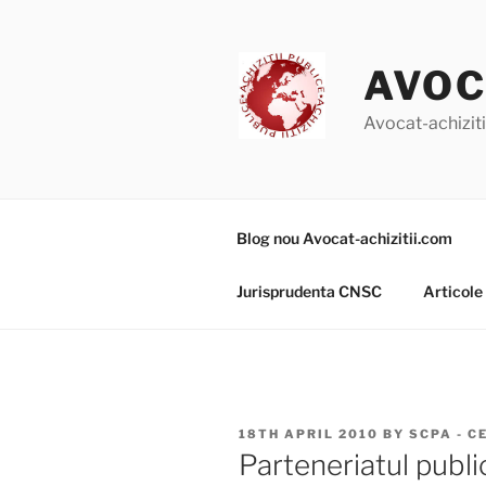
Skip
to
content
AVOC
Avocat-achizitii
Blog nou Avocat-achizitii.com
Jurisprudenta CNSC
Articole
POSTED
18TH APRIL 2010
BY
SCPA - C
ON
Parteneriatul public