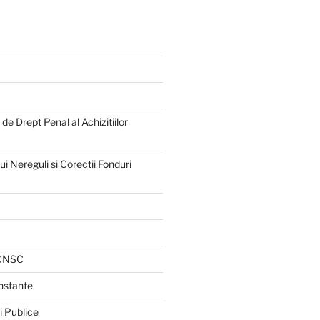
e Drept Penal al Achizitiilor
 Nereguli si Corectii Fonduri
 CNSC
Instante
i Publice