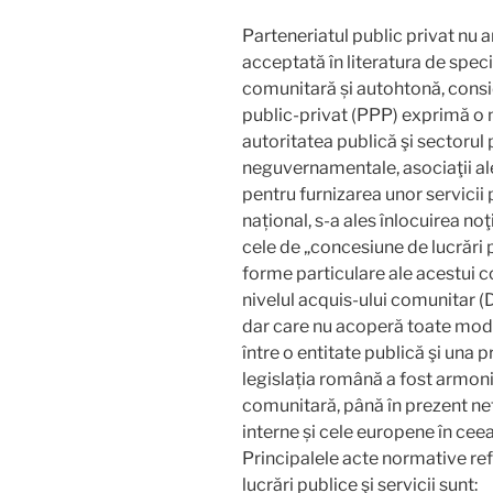
Parteneriatul public privat nu 
acceptată în literatura de speci
comunitară și autohtonă, consi
public-privat (PPP) exprimă o 
autoritatea publică şi sectorul 
neguvernamentale, asociaţii al
pentru furnizarea unor servicii 
național, s-a ales înlocuirea noţ
cele de „concesiune de lucrări p
forme particulare ale acestui c
nivelul acquis-ului comunitar 
dar care nu acoperă toate modal
între o entitate publică şi una 
legislația română a fost armoniz
comunitară, până în prezent nef
interne și cele europene în ceea
Principalele acte normative re
lucrări publice şi servicii sunt: