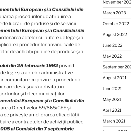
November 20
entului European şi a Consiliului din
March 2023
narea procedurilor de atribuire a
 de lucrări, de produse şi de servicii
October 2022
entului European şi a Consiliului din
August 2022
rdonarea actelor cu putere de lege şi a
aplicarea procedurilor privind căile de
June 2022
elor de achiziţii publice de produse şi a
May 2022
ului din 25 februarie 1992
privind
September 20
e lege şi a actelor administrative
August 2021
or comunitare cu privire la procedurile
lor care desfăşoară activităţi în
June 2021
porturilor şi telecomunicaţiilor
May 2021
entului European şi a Consiliului din
are a Directivelor 89/665/CEE şi
April 2021
a ce priveşte ameliorarea eficacităţii
March 2021
ibuire a contractelor de achiziţii publice
005 al Comisiei din 7 septembrie