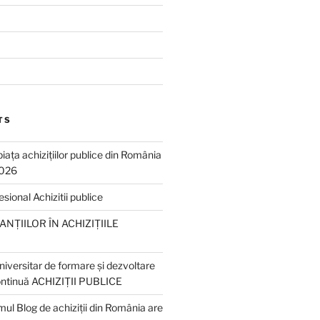
TS
piața achizițiilor publice din România
2026
ional Achizitii publice
NȚIILOR ÎN ACHIZIȚIILE
iversitar de formare și dezvoltare
ontinuă ACHIZIȚII PUBLICE
ul Blog de achiziții din România are