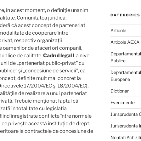
are, în acest moment, o definiție unanim
CATEGORIES
alitate. Comunitatea juridică,
deră că acest concept de parteneriat
Articole
modalitate de cooperare între
privat, respectiv organizaţii
Articole AEXA
e oamenilor de afaceri ori companii,
Departamentul d
publice de calitate.
Cadrul legal
La nivel
Publice
iunii de „parteneriat public-privat” cu
ublice” şi „concesiune de servicii”, ca
Departamentului
oncept, definite mult mai concret la
Europene
(Directivele 17/2004/EC şi 18/2004/EC),
Dictionar
ităţile de realizare a unui parteneriat
privată. Trebuie menționat faptul că
Evenimente
ată în totalitate cu legislația
Jurisprudenta
iind înregistrate conflicte între normele
 ce privește această instituție de drept.
Jurisprudenta 
feritoare la contractele de concesiune de
Noutati Achiziti