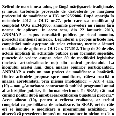
Zefirul de martie ne-a adus, pe lângă mărţişoarele tradiţionale,
şi niscai turbulenţe provocate de dezbaterile pe marginea
proiectului de modificare a HG nr.925/2006. După apariţia în
noiembrie 2012 a OUG nr.77, prin care s-a modificat şi
completat OUG nr.34/2006, anumite prevederi au rămas fără
norme de aplicare. În acest sens, din 22 ianuarie 2013,
ANRMAP a supus consultării publice, pe siteul omonim,
proiectul menţionat anterior. Legiuitorul a propus articole noi,
completări mult aşteptate ale celor existente, menite a lămuri
modalitatea de aplicare a OUG nr. 77/2012. Timp de 30 de zile,
actorii implicaţi în achiziţiile publice şi-au formulat sugestiile,
punctele de vedere asupra celor 89 de modificări legislative
(inclusiv articole/alineate noi) din cadrul proiectului. La
începutul acestei luni, după analiza opiniilor participanţilor,
ANRMAP a emis un nou proiect de modificare a hotărârii.
Dintre articolele propuse spre modificare, câteva suscită o
analiză aprofundată, prin prisma implicațiilor: – Art. 4 alin.
(10) – nou „Autoritatea contractantă publică programul anual
al achizițiilor publice, în format electronic în SEAP, cât mai
curând posibil după aprobarea/rectificarea bugetului propriu.”
Acest alineat (10), pentru a reflecta realitatea, ar trebui
completat cu posibilitatea de actualizare, în SEAP, ori de câte
ori se impune o modificare a programului achiziţiilor. Se
observă că prevederea impusă nu va conduce în niciun caz la o