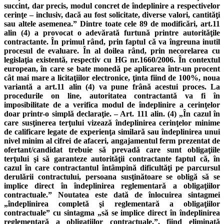
succint, dar precis, modul concret de îndeplinire a respectivelor
cerinţe – inclusiv, dacă au fost solicitate, diverse valori, cantităţi
sau altele asemenea.” Dintre toate cele 89 de modificări, art.11
alin (4) a provocat o adevărată furtună printre autorităţile
contractante. În primul rând, prin faptul că va îngreuna inutil
procesul de evaluare. În al doilea rând, prin necorelarea cu
legislaţia existentă, respectiv cu HG nr.1660/2006. În contextul
european, în care se bate monedă pe aplicarea într-un procent
cât mai mare a licitaţiilor electronice, ţinta fiind de 100%, noua
variantă a art.11 alin (4) va pune frână acestui proces. La
procedurile on line, autoritatea contractantă va fi în
imposibilitate de a verifica modul de îndeplinire a cerinţelor
doar printr-o simplă declaraţie. – Art. 111 alin. (4) „În cazul în
care susţinerea terţului vizează îndeplinirea cerinţelor minime
de calificare legate de experienţa similară sau îndeplinirea unui
nivel minim al cifrei de afaceri, angajamentul ferm prezentat de
ofertant/candidat trebuie să prevadă care sunt obligaţiile
terţului şi să garanteze autorităţii contractante faptul că, în
cazul în care contractantul întâmpină dificultăţi pe parcursul
derulării contractului, persoana susţinătoare se obligă să se
implice direct în îndeplinirea reglementară a obligaţiilor
contractuale.” Noutatea este dată de înlocuirea sintagmei
„îndeplinirea completă şi reglementară a obligaţiilor
contractuale” cu sintagma „să se implice direct în îndeplinirea
reglementară a obligaţiilor contractuale.”, fiind eliminată