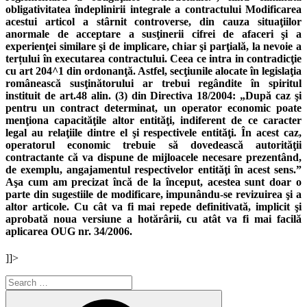
obligativitatea îndeplinirii integrale a contractului Modificarea
acestui articol a stârnit controverse, din cauza situaţiilor
anormale de acceptare a susţinerii cifrei de afaceri şi a
experienţei similare şi de implicare, chiar şi parţială, la nevoie a
terțului în executarea contractului. Ceea ce intra in contradicţie
cu art 204^1 din ordonanţă. Astfel, secţiunile alocate în legislaţia
românească susţinătorului ar trebui regândite în spiritul
instituit de art.48 alin. (3) din Directiva 18/2004: „După caz şi
pentru un contract determinat, un operator economic poate
menţiona capacităţile altor entităţi, indiferent de ce caracter
legal au relaţiile dintre el şi respectivele entităţi. În acest caz,
operatorul economic trebuie să dovedească autorităţii
contractante că va dispune de mijloacele necesare prezentând,
de exemplu, angajamentul respectivelor entităţi în acest sens.”
Aşa cum am precizat încă de la început, acestea sunt doar o
parte din sugestiile de modificare, impunându-se revizuirea şi a
altor articole. Cu cât va fi mai repede definitivată, implicit şi
aprobată noua versiune a hotărârii, cu atât va fi mai facilă
aplicarea OUG nr. 34/2006.
]]>
Search
for:
Search