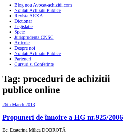
Blog nou Avocat-achizitii.com
Noutati Achizitii Publice
Revista AEXA
Dictionar
Legislatie
Spete
Jurisprudenta CNSC
Articole
Despre noi
Noutati Achizitii Publice
Parteneri
Cursuri si Conferinte
Tag:
proceduri de achizitii
publice online
Posted
26th March 2013
on
Propuneri de înnoire a HG nr.925/2006
Ec. Ecaterina Milica DOBROTĂ