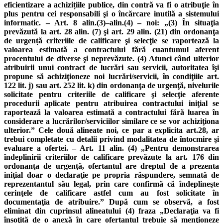
eficientizare a achizițiile publice, din contră va fi o atribuţie în
plus pentru cei responsabili şi o încărcare inutilă a sistemului
informatic. – Art. 8 alin.(3)–alin.(4) – noi: „(3) În situaţia
prevăzută la art. 28 alin. (7) şi art. 29 alin. (21) din ordonanţa
de urgență criteriile de calificare şi selecţie se raportează la
valoarea estimată a contractului fără cuantumul aferent
procentului de diverse şi neprevăzute. (4) Atunci când ulterior
atribuirii unui contract de lucrări sau servicii, autoritatea îşi
propune să achiziţioneze noi lucrări/servicii, în condiţiile art.
122 lit. j) sau art. 252 lit. k) din ordonanţa de urgenţă, nivelurile
solicitate pentru criteriile de calificare şi selecţie aferente
procedurii aplicate pentru atribuirea contractului iniţial se
raportează la valoarea estimată a contractului fără luarea în
considerare a lucrărilor/serviciilor similare ce se vor achiziţiona
ulterior.” Cele două alineate noi, ce par a explicita art.28, ar
trebui completate cu detalii privind modalitatea de întocmire şi
evaluare a ofertei. – Art. 11 alin. (4) „Pentru demonstrarea
îndeplinirii criteriilor de calificare prevăzute la art. 176 din
ordonanţa de urgenţă, ofertantul are dreptul de a prezenta
iniţial doar o declaraţie pe propria răspundere, semnată de
reprezentantul său legal, prin care confirmă că îndeplineşte
cerinţele de calificare astfel cum au fost solicitate în
documentaţia de atribuire.” După cum se observă, a fost
eliminat din cuprinsul alineatului (4) fraza „Declaraţia va fi
însoţită de o anexă în care ofertantul trebuie să menţioneze