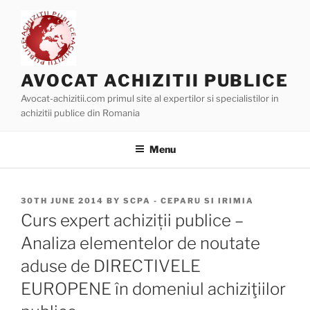
Skip
to
content
AVOCAT ACHIZITII PUBLICE
Avocat-achizitii.com primul site al expertilor si specialistilor in
achizitii publice din Romania
Menu
POSTED
30TH JUNE 2014
BY
SCPA - CEPARU SI IRIMIA
ON
Curs expert achiziții publice –
Analiza elementelor de noutate
aduse de DIRECTIVELE
EUROPENE în domeniul achiziţiilor