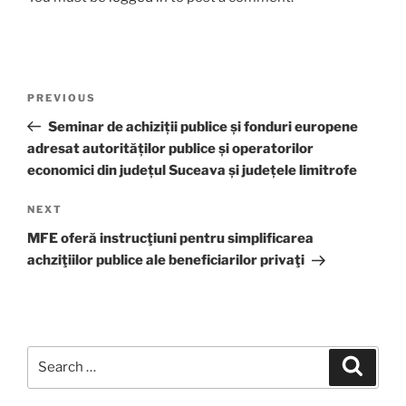
Post
Previous
PREVIOUS
navigation
Post
Seminar de achiziții publice și fonduri europene
adresat autorităților publice și operatorilor
economici din județul Suceava și județele limitrofe
Next
NEXT
Post
MFE oferă instrucţiuni pentru simplificarea
achziţiilor publice ale beneficiarilor privaţi
Search
Search
for: