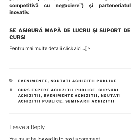
competitivă cu negociere”) şi parteneriatul
inovativ.
SE ASIGURĂ MAPĂ DE LUCRU ŞI SUPORT DE
CURS!
Pentru mai multe detalii click aici…
]]>
CATEGORIES
EVENIMENTE
,
NOUTATI ACHIZITII PUBLICE
TAGS
CURS EXPERT ACHIZITII PUBLICE
,
CURSURI
ACHIZITII
,
EVENIMENTE ACHIZITII
,
NOUTATI
ACHIZITII PUBLICE
,
SEMINARII ACHIZITII
Leave a Reply
You must be
logged in
to post a comment.