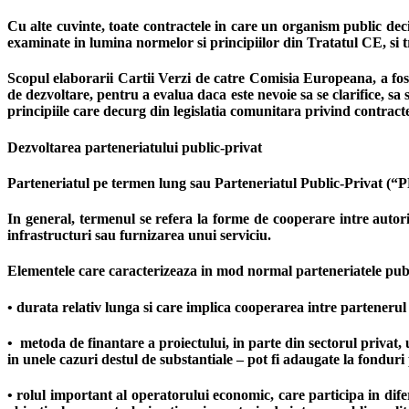
Cu alte cuvinte, toate contractele in care un organism public decid
examinate in lumina normelor si principiilor din Tratatul CE, si tr
Scopul elaborarii Cartii Verzi de catre Comisia Europeana, a fost 
de dezvoltare, pentru a evalua daca este nevoie sa se clarifice, s
principiile care decurg din legislatia comunitara privind contracte
Dezvoltarea parteneriatului public-privat
Parteneriatul pe termen lung sau Parteneriatul Public-Privat (“PP
In general, termenul se refera la forme de cooperare intre autor
infrastructuri sau furnizarea unui serviciu.
Elementele care caracterizeaza in mod normal parteneriatele publ
• durata relativ lunga si care implica cooperarea intre partenerul p
• metoda de finantare a proiectului, in parte din sectorul privat,
in unele cazuri destul de substantiale – pot fi adaugate la fonduri 
• rolul important al operatorului economic, care participa in dife