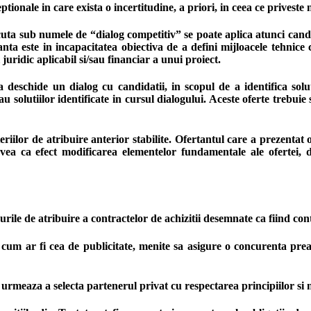
ptionale in care exista o incertitudine, a priori, in ceea ce privest
ta sub numele de “dialog competitiv” se poate aplica atunci cand 
ta este in incapacitatea obiectiva de a defini mijloacele tehnice ca
juridic aplicabil si/sau financiar a unui proiect.
eschide un dialog cu candidatii, in scopul de a identifica solutii
sau solutiilor identificate in cursul dialogului. Aceste oferte trebuie
teriilor de atribuire anterior stabilite. Ofertantul care a prezent
avea ca efect modificarea elementelor fundamentale ale ofertei, d
rile de atribuire a contractelor de achizitii desemnate ca fiind co
cum ar fi cea de publicitate, menite sa asigure o concurenta prealab
 urmeaza a selecta partenerul privat cu respectarea principiilor si