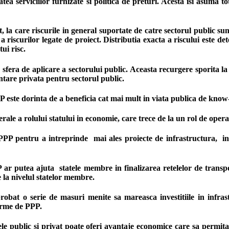
tatea serviciilor furnizate si politica de preturi. Acesta isi asuma
vat, la care riscurile in general suportate de catre sectorul public
riscurilor legate de proiect. Distributia exacta a riscului este det
ui risc.
 sfera de aplicare a sectorului public. Aceasta recurgere sporita 
tare privata pentru sectorul public.
PP este dorinta de a beneficia cat mai mult in viata publica de know
ale a rolului statului in economie, care trece de la un rol de opera
PPP pentru a intreprinde mai ales proiecte de infrastructura, in 
ar putea ajuta statele membre in finalizarea retelelor de transpor
re la nivelul statelor membre.
probat o serie de masuri menite sa mareasca investitiile in infras
forme de PPP.
ele public si privat poate oferi avantaje economice care sa permita 