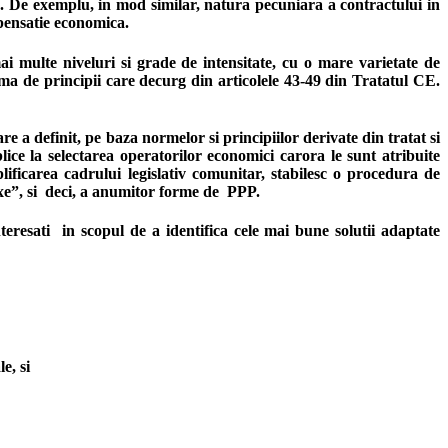
ice. De exemplu, in mod similar, natura pecuniara a contractului in
mpensatie economica.
i multe niveluri si grade de intensitate, cu o mare varietate de
ima de principii care decurg din articolele 43-49 din Tratatul CE.
re a definit, pe baza normelor si principiilor derivate din tratat si
lice la selectarea operatorilor economici carora le sunt atribuite
ificarea cadrului legislativ comunitar, stabilesc o procedura de
lexe”, si deci, a anumitor forme de PPP.
eresati in scopul de a identifica cele mai bune solutii adaptate
e, si