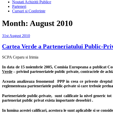
Noutati Achizitii Publice
Parteneri
Cursuri si Conferinte
Month:
August 2010
Posted
31st August 2010
on
Cartea Verde a Parteneriatului Public-Pri
SCPA Ceparu si Irimia
In data de 15 noiembrie 2005, Comisia Europeana a publicat Comu
Verde
– privind parteneriatele public private, contractele de achiz
Aceasta analizeaza fenomenul PPP in ceea ce priveste dreptul com
reglementeaza parteneriatele public-private si care trebuie preluat
Parteneriatele public-private, sunt calificate la nivel generic tot
parteneriat public privat exista importante deosebiri .
In lumina acestei calificari, acestora le sunt aplicabile si se cons