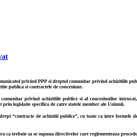
vat
nicatul privind PPP si dreptul comunitar privind achizitiile publ
itie publica si contractele de concesiune.
unitar privind achizitiile publice si al concesiunilor intrucat, p
 prin legislatie specifica de catre statele member ale Uniunii.
 drept “contracte de achizitii publice”, cu toate ca intre formele d
idera ca trebuie sa se supuna directivelor care reglementeaza procedur