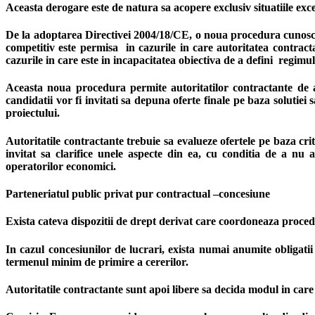
Aceasta derogare este de natura sa acopere exclusiv situatiile exce
De la adoptarea Directivei 2004/18/CE, o noua procedura cunoscu
competitiv este permisa in cazurile in care autoritatea contractan
cazurile in care este in incapacitatea obiectiva de a defini regimul 
Aceasta noua procedura permite autoritatilor contractante de a d
candidatii vor fi invitati sa depuna oferte finale pe baza solutiei 
proiectului.
Autoritatile contractante trebuie sa evalueze ofertele pe baza cri
invitat sa clarifice unele aspecte din ea, cu conditia de a nu 
operatorilor economici.
Parteneriatul public privat pur contractual –concesiune
Exista cateva dispozitii de drept derivat care coordoneaza procedu
In cazul concesiunilor de lucrari, exista numai anumite obligatii 
termenul minim de primire a cererilor.
Autoritatile contractante sunt apoi libere sa decida modul in care