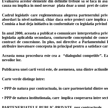
Evaluarea acestor elemente din definitie trebuie sa se faca in asa
cauza nu implica in mod necesar plata doar a unui pret de catre 
Cadrul legislativ care reglementeaza alegerea partenerului priv
abordari la nivel national, chiar daca orice proiect care implica
Comisia a luat deja initiativa in conformitate cu legislatia privin
In anul 2000, aceasta a publicat o comunicare interpretativa privind
legislatia aplicabila secundara, contururile conceptului de conce
contract de concesiune. In plus, noi directive a Parlamentului 
atribuire inovatoare conceputa in principal pentru a satisface car
Aceasta noua procedura este cea a “dialogului competitiv”. Ea p
nevoilor lor.
Publicarea unei carti verzi este, de asemenea, una dintre actiunile
Carte verde distinge intre:
•
PPP de natura pur contractuala
, in care parteneriatul dintre se
•
PPP de natura institutionala
, care implica cooperarea intre secto
PARTENERIATELE PUBLIC-PRIVATE pur contractuale