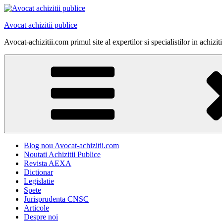
Skip
to
Avocat achizitii publice
content
Avocat-achizitii.com primul site al expertilor si specialistilor in achiz
Blog nou Avocat-achizitii.com
Noutati Achizitii Publice
Revista AEXA
Dictionar
Legislatie
Spete
Jurisprudenta CNSC
Articole
Despre noi