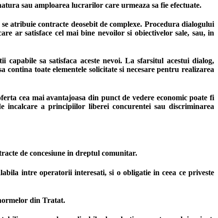
e natura sau amploarea lucrarilor care urmeaza sa fie efectuate.
se atribuie contracte deosebit de complexe. Procedura dialogului
re ar satisface cel mai bine nevoilor si obiectivelor sale, sau, in
 capabile sa satisfaca aceste nevoi. La sfarsitul acestui dialog,
 sa contina toate elementele solicitate si necesare pentru realizarea
at oferta cea mai avantajoasa din punct de vedere economic poate fi
e incalcare a principiilor liberei concurentei sau discriminarea
ntracte de concesiune in dreptul comunitar.
ila intre operatorii interesati, si o obligatie in ceea ce priveste
 normelor din Tratat.