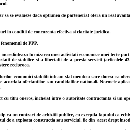
col.
ar sa se evalueze daca optiunea de parteneriat ofera un real avantaj
i in conditii de concurenta efectiva si claritate juridica
.
la fenomenul de PPP.
incredinteaza furnizarea unei activitati economice unei terte part
rtatii de stabilire si a libertatii de a presta servicii (articolele
stere reciproca.
orilor economici stabiliti intr-un stat membru care doresc sa ofere 
ie acordata ofertantilor sau candidatilor nationali. Normele aplic
.
t cu titlu oneros, incheiat intre o autoritate contractanta si un op
tip ca un contract de achizitii publice, cu exceptia faptului ca ech
ptul de a exploata constructia sau serviciul, fie din acest drept inso