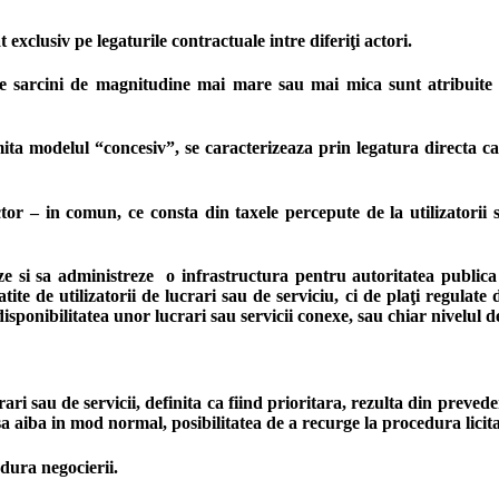
xclusiv pe legaturile contractuale intre diferiţi actori.
 sarcini de magnitudine mai mare sau mai mica sunt atribuite pa
ta modelul “concesiv”, se caracterizeaza prin legatura directa care 
r – in comun, ce consta din taxele percepute de la utilizatorii s
izeze si sa administreze o infrastructura pentru autoritatea public
 de utilizatorii de lucrari sau de serviciu, ci de plaţi regulate de
ponibilitatea unor lucrari sau servicii conexe, sau chiar nivelul de 
ari sau de servicii, definita ca fiind prioritara, rezulta din preved
sa aiba in mod normal, posibilitatea de a recurge la procedura licit
edura negocierii.