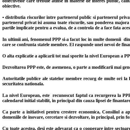
obiectivelor care trebuie atinse in materie de interes public, cali
obiective.
• distributia riscurilor intre partenerul public si partenerul pri
partenerul privat isi asuma toate riscurile, sau ponderea majora a 
partile implicate pentru a evalua, de a controla de a face fata acest
In ultimii ani, fenomenul PPP si-a facut loc in multe domenii din
care se confrunta statele membre. El raspunde unei nevoi de finan
O alta explicatie a aplicarii tot mai sporite la nivel European a P
Dezvoltarea PPP este, de asemenea, o parte a modificarii mai gener
Autoritatile publice ale statelor membre recurg de multe ori la 
securitatea nationala.
La nivel European, este recunoscut faptul ca recurgerea la PPP 
calendarul initial stabilit, in principal din cauza lipsei de finanta
Ca parte a initiativei pentru crestere economica, Consiliul a a
domeniile de inovare, cercetare si dezvoltare, in principal, prin 
Cu toate acestea, desi este adevarat ca o cooperare intre sectoar