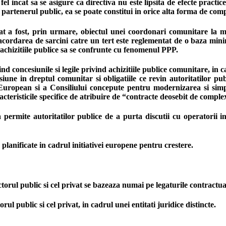
 fel incat sa se asigure ca directiva nu este lipsita de efecte pract
partenerul public, ea se poate constitui in orice alta forma de co
at a fost, prin urmare, obiectul unei coordonari comunitare la ma
 acordarea de sarcini catre un tert este reglementat de o baza min
d achizitiile publice sa se confrunte cu fenomenul PPP.
 concesiunile si legile privind achizitiile publice comunitare, in ca
siune in dreptul comunitar si obligatiile ce revin autoritatilor pub
European si a Consiliului concepute pentru modernizarea si simpl
acteristicile specifice de atribuire de “contracte deosebit de comp
ermite autoritatilor publice de a purta discutii cu operatorii int
 planificate in cadrul initiativei europene pentru crestere.
ctorul public si cel privat se bazeaza numai pe legaturile contractual
rul public si cel privat, in cadrul unei entitati juridice distincte.