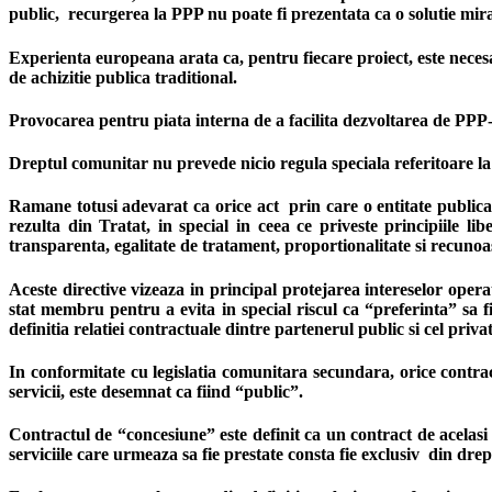
public, recurgerea la PPP nu poate fi prezentata ca o solutie mira
Experienta europeana arata ca, pentru fiecare proiect, este neces
de achizitie publica traditional.
Provocarea pentru piata interna de a facilita dezvoltarea de PPP-ur
Dreptul comunitar nu prevede nicio regula speciala referitoare 
Ramane totusi adevarat ca orice act prin care o entitate publica 
rezulta din Tratat, in special in ceea ce priveste principiile libe
transparenta, egalitate de tratament, proportionalitate si recunoa
Aceste directive vizeaza in principal protejarea intereselor operat
stat membru pentru a evita in special riscul ca “preferinta” sa f
definitia relatiei contractuale dintre partenerul public si cel privat
In conformitate cu legislatia comunitara secundara, orice contrac
servicii, este desemnat ca fiind “public”.
Contractul de “concesiune” este definit ca un contract de acelasi 
serviciile care urmeaza sa fie prestate consta fie exclusiv din dre