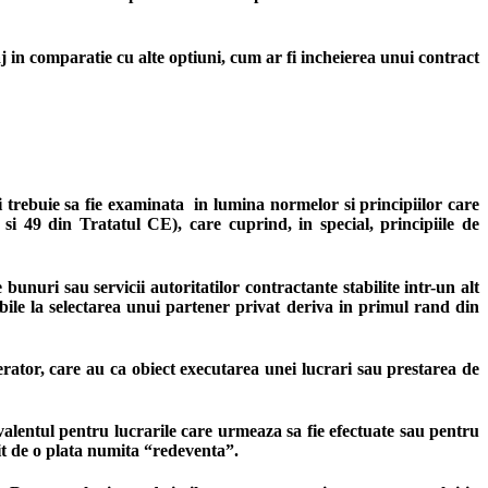
 in comparatie cu alte optiuni, cum ar fi incheierea unui contract
i trebuie sa fie examinata in lumina normelor si principiilor care
 43 si 49 din Tratatul CE), care cuprind, in special, principiile de
bunuri sau servicii autoritatilor contractante stabilite intr-un alt
abile la selectarea unui partener privat deriva in primul rand din
erator, care au ca obiect executarea unei lucrari sau prestarea de
ivalentul pentru lucrarile care urmeaza sa fie efectuate sau pentru
tit de o plata numita “redeventa”.