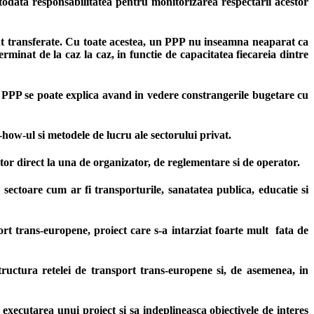
 totodata responsabilitatea pentru monitorizarea respectarii acestor
 sunt transferate. Cu toate acestea, un PPP nu inseamna neaparat ca
erminat de la caz la caz, in functie de capacitatea fiecareia dintre
la PPP se poate explica avand in vedere constrangerile bugetare cu
-how-ul si metodele de lucru ale sectorului privat.
tor direct la una de organizator, de reglementare si de operator.
sectoare cum ar fi transporturile, sanatatea publica, educatie si
t trans-europene, proiect care s-a intarziat foarte mult fata de
tructura retelei de transport trans-europene si, de asemenea, in
executarea unui proiect si sa indeplineasca obiectivele de interes