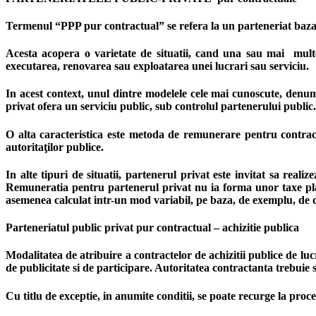
Termenul “PPP pur contractual” se refera la un parteneriat bazat e
Acesta acopera o varietate de situatii, cand una sau mai multe
executarea, renovarea sau exploatarea unei lucrari sau serviciu.
In acest context, unul dintre modelele cele mai cunoscute, denumi
privat ofera un serviciu public, sub controlul partenerului public.
O alta caracteristica este metoda de remunerare pentru contracto
autoritaţilor publice.
In alte tipuri de situatii, partenerul privat este invitat sa real
Remuneratia pentru partenerul privat nu ia forma unor taxe platite
asemenea calculat intr-un mod variabil, pe baza, de exemplu, de dis
Parteneriatul public privat pur contractual – achizitie publica
Modalitatea de atribuire a contractelor de achizitii publice de lucr
de publicitate si de participare. Autoritatea contractanta trebuie 
Cu titlu de exceptie, in anumite conditii, se poate recurge la proc