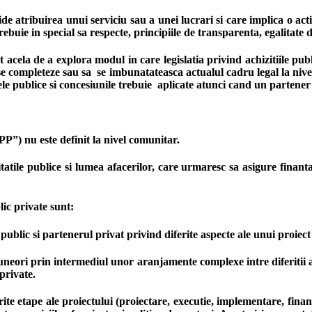
e atribuirea unui serviciu sau a unei lucrari si care implica o acti
ebuie in special sa respecte, principiile de transparenta, egalitate
acela de a explora modul in care legislatia privind achizitiile pub
a se completeze sau sa se imbunatateasca actualul cadru legal la ni
le publice si concesiunile trebuie aplicate atunci cand un partener p
P”) nu este definit la nivel comunitar.
itatile publice si lumea afacerilor, care urmaresc sa asigure finan
ic private sunt:
ublic si partenerul privat privind diferite aspecte ale unui proiect 
 uneori prin intermediul unor aranjamente complexe intre diferitii 
private.
rite etape ale proiectului (proiectare, executie, implementare, finan