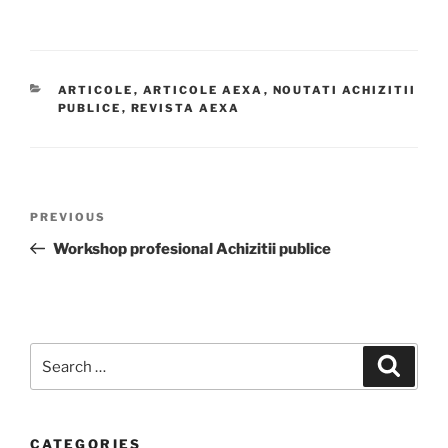
CATEGORIES
ARTICOLE
,
ARTICOLE AEXA
,
NOUTATI ACHIZITII
PUBLICE
,
REVISTA AEXA
Post
Previous
PREVIOUS
navigation
Post
Workshop profesional Achizitii publice
Search
Search
for:
CATEGORIES