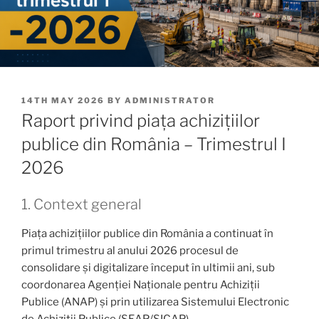
POSTED
14TH MAY 2026
BY
ADMINISTRATOR
ON
Raport privind piața achizițiilor
publice din România – Trimestrul I
2026
1. Context general
Piața achizițiilor publice din România a continuat în
primul trimestru al anului 2026 procesul de
consolidare și digitalizare început în ultimii ani, sub
coordonarea Agenției Naționale pentru Achiziții
Publice (ANAP) și prin utilizarea Sistemului Electronic
de Achiziții Publice (SEAP/SICAP).