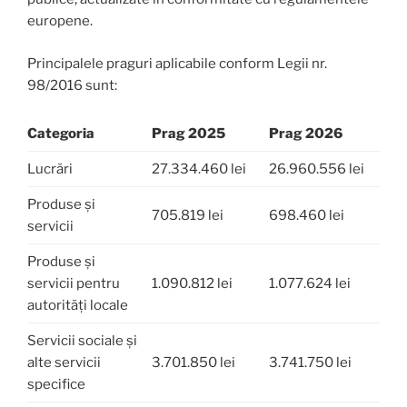
europene.
Principalele praguri aplicabile conform Legii nr.
98/2016 sunt:
Categoria
Prag 2025
Prag 2026
Lucrări
27.334.460 lei
26.960.556 lei
Produse și
705.819 lei
698.460 lei
servicii
Produse și
servicii pentru
1.090.812 lei
1.077.624 lei
autorități locale
Servicii sociale și
alte servicii
3.701.850 lei
3.741.750 lei
specifice