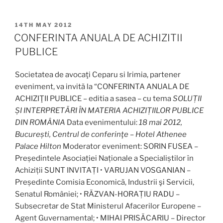
POSTED
14TH MAY 2012
ON
CONFERINTA ANUALA DE ACHIZITII
PUBLICE
Societatea de avocaţi Ceparu si Irimia, partener
eveniment, va invită la “CONFERINTA ANUALA DE
ACHIZIŢII PUBLICE – editia a sasea – cu tema
SOLUȚII
ȘI INTERPRETĂRI ÎN MATERIA ACHIZIȚIILOR PUBLICE
DIN ROMÂNIA
Data evenimentului:
18 mai 2012,
București, Centrul de conferinţe – Hotel Athenee
Palace Hilton
Moderator eveniment: SORIN FUSEA –
Președintele Asociației Naționale a Specialiștilor în
Achiziții SUNT INVITAȚI • VARUJAN VOSGANIAN –
Președinte Comisia Economică, Industrii şi Servicii,
Senatul României; • RĂZVAN-HORAȚIU RADU –
Subsecretar de Stat Ministerul Afacerilor Europene –
Agent Guvernamental; • MIHAI PRISĂCARIU – Director