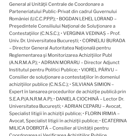
General al Unităţii Centrale de Coordonare a
Parteneriatului Public-Privat din cadrul Guvernului
României (U.C.C.P.P.P.); • BOGDAN LEHEL LORAND –
Preşedintele Consiliului Naţional de Soluţionare a
Contestaţiilor (C.N.S.C.); • VERGINIA VEDINAȘ – Prof.
Univ. Dr. Universitatea București; • CORNELIU BURADA
– Director General Autoritatea Naţională pentru
Reglementarea şi Monitorizarea Achiziţiilor Publ
(A.N.R.M.A.P.); • ADRIAN MORARU – Director Adjunct
Institutul pentru Politici Publice; • VIOREL PÂRVU –
Consilier de soluţionare a contestaţiilor în domeniul
achiziţiilor publice (C.N.S.C.); • SILVIANA SIMION –
Expert în lansarea procedurilor de achiziţie publică prin
S.E.A.P.(A.N.R.M.A.P); • DANIELA CIOCHINĂ – Lector Dr.
Universitatea București; • ADRIAN CEPARU – Avocat,
Specialist litigii în achiziţii publice; • FLORIN IRIMIA –
Avocat, Specialist litigii în achiziţii publice; • ECATERINA
MILICA DOBROTĂ – Consilier al Unității pentru
Coordonarea și Verificarea Achizițiilor Publice