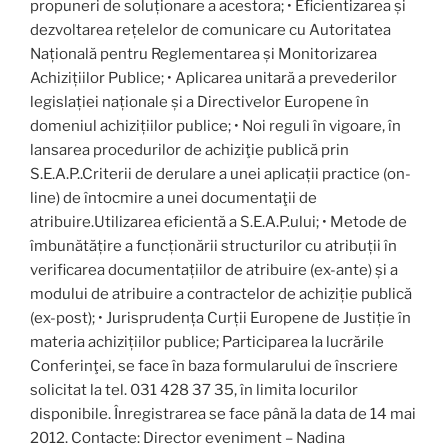
propuneri de soluționare a acestora; • Eficientizarea și
dezvoltarea rețelelor de comunicare cu Autoritatea
Națională pentru Reglementarea și Monitorizarea
Achizițiilor Publice; • Aplicarea unitară a prevederilor
legislației naționale și a Directivelor Europene în
domeniul achizițiilor publice; • Noi reguli în vigoare, în
lansarea procedurilor de achiziţie publică prin
S.E.A.P..Criterii de derulare a unei aplicații practice (on-
line) de întocmire a unei documentaţii de
atribuire.Utilizarea eficientă a S.E.A.P.ului; • Metode de
îmbunătățire a funcționării structurilor cu atribuții în
verificarea documentațiilor de atribuire (ex-ante) și a
modului de atribuire a contractelor de achiziție publică
(ex-post); • Jurisprudența Curții Europene de Justiție în
materia achizițiilor publice; Participarea la lucrările
Conferinţei, se face în baza formularului de înscriere
solicitat la tel. 031 428 37 35, în limita locurilor
disponibile. Înregistrarea se face până la data de 14 mai
2012. Contacte: Director eveniment – Nadina