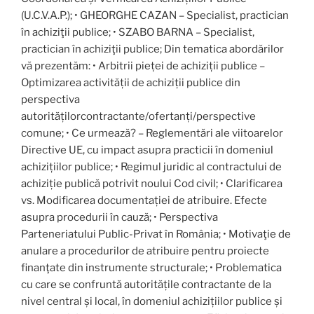
(U.C.V.A.P.); • GHEORGHE CAZAN – Specialist, practician
în achiziţii publice; • SZABO BARNA – Specialist,
practician în achiziţii publice; Din tematica abordărilor
vă prezentăm: • Arbitrii pieței de achiziții publice –
Optimizarea activității de achiziții publice din
perspectiva
autoritățilorcontractante/ofertanți/perspective
comune; • Ce urmează? – Reglementări ale viitoarelor
Directive UE, cu impact asupra practicii în domeniul
achizițiilor publice; • Regimul juridic al contractului de
achiziție publică potrivit noului Cod civil; • Clarificarea
vs. Modificarea documentației de atribuire. Efecte
asupra procedurii în cauză; • Perspectiva
Parteneriatului Public-Privat în România; • Motivaţie de
anulare a procedurilor de atribuire pentru proiecte
finanţate din instrumente structurale; • Problematica
cu care se confruntă autoritățile contractante de la
nivel central și local, în domeniul achizițiilor publice și