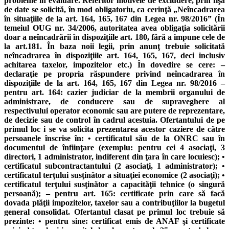
probleme în evaluare. Referitor motivele de excludere, prin fişa
de date se solicită, în mod obligatoriu, ca cerinţă „Neîncadrarea
în situaţiile de la art. 164, 165, 167 din Legea nr. 98/2016” (În
temeiul OUG nr. 34/2006, autoritatea avea obligaţia solicitării
doar a neîncadrării în dispoziţiile art. 180, fără a impune cele de
la art.181. În baza noii legii, prin anunţ trebuie solicitată
neîncadrarea în dispoziţiile art. 164, 165, 167, deci inclusiv
achitarea taxelor, impozitelor etc.) În dovedire se cere: –
declaraţie pe propria răspundere privind neîncadrarea în
dispoziţiile de la art. 164, 165, 167 din Legea nr. 98/2016 –
pentru art. 164: cazier judiciar de la membrii organului de
administrare, de conducere sau de supraveghere al
respectivului operator economic sau are putere de reprezentare,
de decizie sau de control în cadrul acestuia. Ofertantului de pe
primul loc i se va solicita prezentarea acestor caziere de către
persoanele înscrise în: • certificatul său de la ONRC sau în
documentul de înfiinţare (exemplu: pentru cei 4 asociaţi, 3
directori, 1 administrator, indiferent din ţara în care locuiesc); •
certificatul subcontractantului (2 asociaţi, 1 administrator); •
certificatul terţului susţinător a situaţiei economice (2 asociaţi); •
certificatul terţului susţinător a capacităţii tehnice (o singură
persoană); – pentru art. 165: certificate prin care să facă
dovada plăţii impozitelor, taxelor sau a contribuţiilor la bugetul
general consolidat. Ofertantul clasat pe primul loc trebuie să
prezinte: • pentru sine: certificat emis de ANAF şi certificate