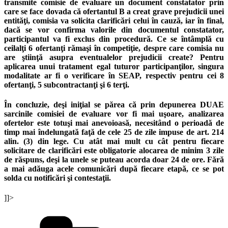
transmite comisie de evaluare un document constatator prin
care se face dovada că ofertantul B a creat grave prejudicii unei
entităţi, comisia va solicita clarificări celui în cauză, iar în final,
dacă se vor confirma valorile din documentul constatator,
participantul va fi exclus din procedură. Ce se întâmplă cu
ceilalţi 6 ofertanţi rămaşi în competiţie, despre care comisia nu
are ştiinţă asupra eventualelor prejudicii create? Pentru
aplicarea unui tratament egal tuturor participanţilor, singura
modalitate ar fi o verificare în SEAP, respectiv pentru cei 8
ofertanţi, 5 subcontractanţi şi 6 terţi.
În concluzie, deşi iniţial se părea că prin depunerea DUAE
sarcinile comisiei de evaluare vor fi mai uşoare, analizarea
ofertelor este totuşi mai anevoioasă, necesitând o perioadă de
timp mai îndelungată faţă de cele 25 de zile impuse de art. 214
alin. (3) din lege. Cu atât mai mult cu cât pentru fiecare
solicitare de clarificări este obligatorie alocarea de minim 3 zile
de răspuns, deşi la unele se puteau acorda doar 24 de ore. Fără
a mai adăuga acele comunicări după fiecare etapă, ce se pot
solda cu notificări şi contestaţii.
]]>
Categories