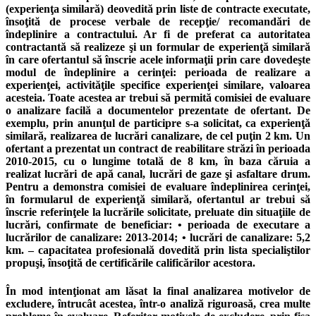
(experienţa similară) deovedită prin liste de contracte executate,
însoţită de procese verbale de recepţie/ recomandări de
îndeplinire a contractului. Ar fi de preferat ca autoritatea
contractantă să realizeze şi un formular de experienţă similară
în care ofertantul să înscrie acele informaţii prin care dovedeşte
modul de îndeplinire a cerinţei: perioada de realizare a
experienţei, activităţile specifice experienţei similare, valoarea
acesteia. Toate acestea ar trebui să permită comisiei de evaluare
o analizare facilă a documentelor prezentate de ofertant. De
exemplu, prin anunţul de participre s-a solicitat, ca experienţă
similară, realizarea de lucrări canalizare, de cel puţin 2 km. Un
ofertant a prezentat un contract de reabilitare străzi în perioada
2010-2015, cu o lungime totală de 8 km, în baza căruia a
realizat lucrări de apă canal, lucrări de gaze şi asfaltare drum.
Pentru a demonstra comisiei de evaluare îndeplinirea cerinţei,
în formularul de experienţă similară, ofertantul ar trebui să
înscrie referinţele la lucrările solicitate, preluate din situaţiile de
lucrări, confirmate de beneficiar: • perioada de executare a
lucrărilor de canalizare: 2013-2014; • lucrări de canalizare: 5,2
km. – capacitatea profesională dovedită prin lista specialiştilor
propuşi, însoţită de certificările calificărilor acestora.
În mod intenţionat am lăsat la final analizarea motivelor de
excludere, întrucât acestea, într-o analiză riguroasă, crea multe