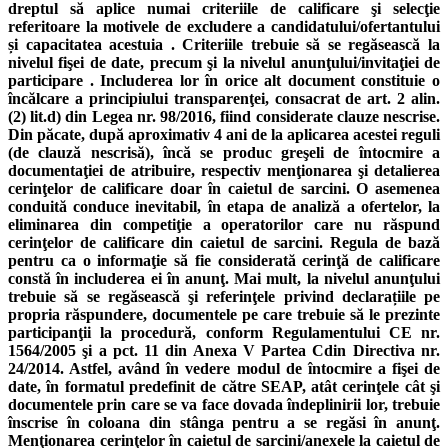
dreptul să aplice numai criteriile de calificare şi selecţie
referitoare la motivele de excludere a candidatului/ofertantului
și capacitatea acestuia . Criteriile trebuie să se regăsească la
nivelul fişei de date, precum şi la nivelul anunţului/invitaţiei de
participare . Includerea lor în orice alt document constituie o
încălcare a principiului transparenţei, consacrat de art. 2 alin.
(2) lit.d) din Legea nr. 98/2016, fiind considerate clauze nescrise.
Din păcate, după aproximativ 4 ani de la aplicarea acestei reguli
(de clauză nescrisă), încă se produc greşeli de întocmire a
documentaţiei de atribuire, respectiv menţionarea şi detalierea
cerinţelor de calificare doar în caietul de sarcini. O asemenea
conduită conduce inevitabil, în etapa de analiză a ofertelor, la
eliminarea din competiţie a operatorilor care nu răspund
cerinţelor de calificare din caietul de sarcini. Regula de bază
pentru ca o informaţie să fie considerată cerinţă de calificare
constă în includerea ei în anunţ. Mai mult, la nivelul anunţului
trebuie să se regăsească şi referinţele privind declarațiile pe
propria răspundere, documentele pe care trebuie să le prezinte
participanţii la procedură, conform Regulamentului CE nr.
1564/2005 şi a pct. 11 din Anexa V Partea Cdin Directiva nr.
24/2014. Astfel, având în vedere modul de întocmire a fişei de
date, în formatul predefinit de către SEAP, atât cerinţele cât şi
documentele prin care se va face dovada îndeplinirii lor, trebuie
înscrise în coloana din stânga pentru a se regăsi în anunţ.
Menţionarea cerinţelor în caietul de sarcini/anexele la caietul de