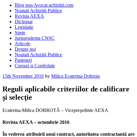
Blog nou Avocat-achizitii.com
Noutati Achizitii Publice
Revista AEXA
Dictionar
Legislatie
Spete
Jurisprudenta CNSC
Articole
Despre noi
Noutati Achizitii Publice
Parteneri
Cursuri si Conferinte
Posted
15th November 2016
by
Milica Ecaterina Dobrota
on
Reguli aplicabile criteriilor de calificare
şi selecţie
Ecaterina-Milica DOBROTĂ – Vicepreşedinte AEXA
Revista AEXA – octombrie 2016
În vederea atribuirii unui contract, autoritatea contractantă are