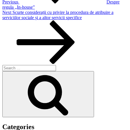
Previous
Despre
regula „In-house”
Next
Next
Scurte considerații cu privire la procedura de atribuire a
Post
serviciilor sociale și a altor servicii specifice
Search
for:
Search
Categories