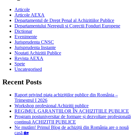
Articole
Articole AEXA
Departamentul de Drept Penal al Achizitiilor Publice
Departamentului Nereguli si Corectii Fonduri Europene
Dictionar
Evenimente
Jurisprudenta CNSC
Jurisprudenta Instante
Noutati Achizitii Publice
Revista AEXA
Spete
Uncategorised
Recent Posts
Raport privind piața achizițiilor publice din România –
Trimestrul I 2026
Workshop profesional Achizitii publice
REGIMUL GARANȚIILOR ÎN ACHIZIȚIILE PUBLICE
Program postuniversitar de formare și dezvoltare profesională
continuă ACHIZIȚII PUBLICE
Ne mutăm! Primul Blog de achiziții din România are o nouă
casă 🏡