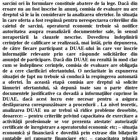
sarcini ori în formulare constituie abatere de la lege. Dacă din
eroare nu au fost înscrise în anunţ, comisia de evaluare nu are
dreptul să le ia în considerare la analizarea ofertelor. În situaţia
în care oferta a fost respinsă pentru nerespectarea criteriilor din
caietul de sarcini, operatorul economic trebuie să notifice
autoritatea asupra reanalizării documentelor sale, în sensul
neraportării la clauzele nescrise. Dovedirea îndeplinirii
cerinţelor de calificare se realizează, mai întâi, prin depunerea,
de către fiecare participant a DUAE-ului în care vor înscrie
informaţiile relevante prin care răspunde solicitărilor din
anunţul de participare. Dacă din DUAE nu rezultă în mod clar
cum se îndeplinesc cerinţele, comisia de evaluare are obligaţia
de a cere clarificări ofertantului. O neclaritate în expunerea
situaţiei de fapt nu trebuie să conducă la respingerea automată
a ofertei. În această etapă comisia are dreptul să solicite
lămuriri ofertantului, să depună toate sau o parte dintre
documentele justificative ca dovadă a informaţiilor cuprinse în
DUAE, dacă acest lucru este necesar pentru a asigura
desfăşurarea corespunzătoare a procedurii . La nivel teoretic,
analizarea DUAE nu ar trebui să ridice probleme deosebite,
deoarece: – pentru criteriile privind capacitatea de exercitare a
activităţii profesionale se vor prezenta atestate/ autorizaţii/
certificate de înregistrare a operatorului economic etc; – situaţia
economică şi financiară e dovedită prin extrase din bilaţurile
contabile ori rapoarte financiare etc; – capacitatea tehnică