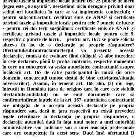
privind taxele şi impozitele locale pentru cele 25 puncte de lucru
(legea este „tranşantă”, neexistând nicio derogare privind doar
sediul ori localitatea în care se va implementa contractul); •
pentru subcontractant: certificat emis de ANAF şi certificate
privind taxele şi impozitele locale pentru cele 7 puncte de lucru;
• pentru cei doi terţi susţinători: certificate emis de ANAF şi
certificate privind taxele şi impozitele locale pentru cele 5,
respectiv 2 puncte de lucru. – pentru art. 167: se poate solicita
altceva în loc de o declaraţie pe proprie răspundere?
Ofertantul/subcontractantul/terţul va prezenta această
declaraţie, comisia de evaluare fiind obligată să aibe încredere
în cele declarate, până la proba contrarie, respectiv momentul
în care un concurent va sesiza autoritatea contractantă asupra
încălcării art. 167 de către participantul în cauză (în orice
domeniu, concurenţii cunosc destul de bine activitatea/situaţia
adversarilor). Aşadar, în temeiul art. 168 alin. (3) din lege,
întrucât în România (ţara de origine/ ţara în care este stabilit
ofertantul/candidatul) nu se emit documente care să
confirme/infirme faptele de la art. 167, autoritatea contractantă
are obligaţia de a accepta această declaraţie pe propria
răspundere sau, dacă în ţara respectivă nu există prevederi
legale referitoare la declaraţia pe propria răspundere, o
declaraţie autentică dată în faţa unui notar, a unei autorităţi
administrative sau judiciare sau a unei asociaţii profesionale
care are competenţe în acest sens. Dacă însă ofertantul D