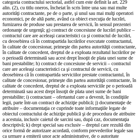
categoria contractului sectorial, astfel cum este definit la art. 229
alin. (2), cu titlu oneros, încheiat în scris între una sau mai multe
autorităţi contractante, pe de o parte, şi unul sau mai mulţi operatori
economici, pe de altă parte, având ca obiect execuţia de lucrări,
furnizarea de produse sau prestarea de servicii, în sensul prezentei
ordonanţe de urgenţă; g) contract de concesiune de lucrări publice –
contractul care are aceleaşi caracteristici ca şi contractul de lucrări,
cu deosebirea că în contrapartida lucrărilor executate contractantul,
în calitate de concesionar, primeşte din partea autorităţii contractante,
în calitate de concedent, dreptul de a exploata rezultatul lucrărilor pe
o perioadă determinată sau acest drept însoţit de plata unei sume de
bani prestabilite; h) contract de concesiune de servicii – contractul
care are aceleaşi caracteristici ca şi contractul de servicii, cu
deosebirea că în contrapartida serviciilor prestate contractantul, în
calitate de concesionar, primeşte din partea autorităţii contractante, în
calitate de concedent, dreptul de a exploata serviciile pe o perioadă
determinată sau acest drept însoţit de plata unei sume de bani
prestabilite; i) contractant – ofertantul care a devenit, în condiţiile
legii, parte într-un contract de achiziţie publică; j) documentaţie de
atribuire – documentaţia ce cuprinde toate informaţiile legate de
obiectul contractului de achiziţie publică şi de procedura de atribuire
a acestuia, inclusiv caietul de sarcini sau, după caz, documentaţia
descriptivă; k) drept special sau exclusiv – dreptul care rezultă din
orice formă de autorizare acordată, conform prevederilor legale sau
ca urmare a emiterii unor acte administrative, de o autoritate