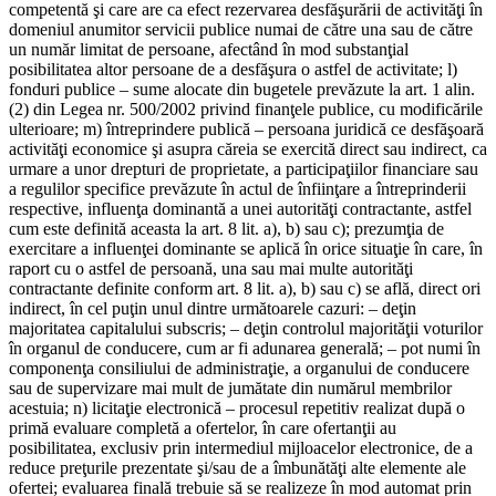
competentă şi care are ca efect rezervarea desfăşurării de activităţi în
domeniul anumitor servicii publice numai de către una sau de către
un număr limitat de persoane, afectând în mod substanţial
posibilitatea altor persoane de a desfăşura o astfel de activitate; l)
fonduri publice – sume alocate din bugetele prevăzute la art. 1 alin.
(2) din Legea nr. 500/2002 privind finanţele publice, cu modificările
ulterioare; m) întreprindere publică – persoana juridică ce desfăşoară
activităţi economice şi asupra căreia se exercită direct sau indirect, ca
urmare a unor drepturi de proprietate, a participaţiilor financiare sau
a regulilor specifice prevăzute în actul de înfiinţare a întreprinderii
respective, influenţa dominantă a unei autorităţi contractante, astfel
cum este definită aceasta la art. 8 lit. a), b) sau c); prezumţia de
exercitare a influenţei dominante se aplică în orice situaţie în care, în
raport cu o astfel de persoană, una sau mai multe autorităţi
contractante definite conform art. 8 lit. a), b) sau c) se află, direct ori
indirect, în cel puţin unul dintre următoarele cazuri: – deţin
majoritatea capitalului subscris; – deţin controlul majorităţii voturilor
în organul de conducere, cum ar fi adunarea generală; – pot numi în
componenţa consiliului de administraţie, a organului de conducere
sau de supervizare mai mult de jumătate din numărul membrilor
acestuia; n) licitaţie electronică – procesul repetitiv realizat după o
primă evaluare completă a ofertelor, în care ofertanţii au
posibilitatea, exclusiv prin intermediul mijloacelor electronice, de a
reduce preţurile prezentate şi/sau de a îmbunătăţi alte elemente ale
ofertei; evaluarea finală trebuie să se realizeze în mod automat prin