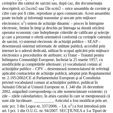
cerinţelor din caietul de sarcini sau, după caz, din documentaţia
descriptivă; u) scris sau în scris – orice ansamblu de cuvinte şi
cifre care pot fi citite, reproduse şi apoi comunicate. Acest ansamblu
poate include şi informaţii transmise şi stocate prin mijloace
1
electronice; u
) sistem de achiziţie dinamic – proces în întregime
electronic, limitat în timp şi deschis pe întreaga sa durată oricărui
operator economic care îndeplineşte criteriile de calificare şi selecţie
şi care a prezentat o ofertă orientativă conformă cu cerinţele caietului
de sarcini. v) sistemul electronic de achiziţii publice – SEAP –
desemnează sistemul informatic de utilitate publică, accesibil prin
internet la o adresă dedicată, utilizat în scopul aplicării prin mijloace
electronice a procedurilor de atribuire; x) Tratat – Tratatul pentru
înfiinţarea Comunităţii Europene, încheiat la 25 martie 1957, cu
modificările şi completările ulterioare; y) vocabularul comun al
achiziţiilor publice – CPV – desemnează nomenclatorul de referinţă
aplicabil contractelor de achiziţie publică, adoptat prin Regulamentul
nr. 2.195/2002/CE al Parlamentului European şi al Consiliului
privind vocabularul comun al achiziţiilor publice, publicat în
Jurnalul Oficial al Uniunii Europene nr. L 340 din 16 decembrie
2002, asigurând corespondenţa cu alte nomenclatoare existente; z)
zile – zilele calendaristice, în afara cazului în care se menţionează că
sunt zile lucrătoare. __________ Articolul a fost modificat prin art.
1
unic pct. 3 din Legea nr. 337/2006. – Lit. u
) a fost introdusă prin
art. I pct. 1 din O.U.G. nr. 94/2007. SECŢIUNEA a 3-a Tipuri de