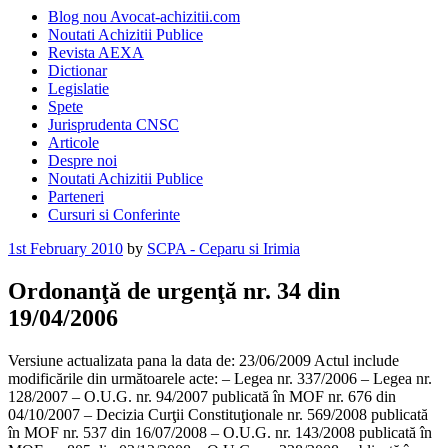
Blog nou Avocat-achizitii.com
Noutati Achizitii Publice
Revista AEXA
Dictionar
Legislatie
Spete
Jurisprudenta CNSC
Articole
Despre noi
Noutati Achizitii Publice
Parteneri
Cursuri si Conferinte
Posted
1st February 2010
by
SCPA - Ceparu si Irimia
on
Ordonanţă de urgenţă nr. 34 din
19/04/2006
Versiune actualizata pana la data de: 23/06/2009 Actul include
modificările din următoarele acte: – Legea nr. 337/2006 – Legea nr.
128/2007 – O.U.G. nr. 94/2007 publicată în MOF nr. 676 din
04/10/2007 – Decizia Curţii Constituţionale nr. 569/2008 publicată
în MOF nr. 537 din 16/07/2008 – O.U.G. nr. 143/2008 publicată în