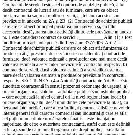
Contractul de servicii este acel contract de achiziţie publică, altul
decât contractul de lucrări sau de furnizare, care are ca obiect
prestarea unuia sau mai multor servicii, astfel cum acestea sunt
prevăzute în anexele nr. 2A şi 2B. (2) Contractul de achiziţie publică
care are ca obiect principal prestarea unor servicii şi, cu titlu
accesoriu, desfăşurarea unor activităţi dintre cele prevăzute în anexa
nr. 1 este considerat contract de servicii. __________ Alin. (1) a fost
modificat prin art. unic pct. 7 din Legea nr. 337/2006. Art. 7. –
Contractul de achiziţie publică care are ca obiect atât furnizarea de
produse, cât şi prestarea de servicii este considerat: a) contract de
furnizare, dacă valoarea estimată a produselor este mai mare decât
valoarea estimată a serviciilor prevăzute în contractul respectiv; b)
contract de servicii, dacă valoarea estimată a serviciilor este mai
mare decât valoarea estimată a produselor prevăzute în contractul
respectiv. SECŢIUNEA a 4-a Autorităţi contractante Art. 8. – Este
autoritate contractantă în sensul prezentei ordonanţe de urgenţă: a)
oricare organism al statului – autoritate publică sau instituţie publică
– care acţionează la nivel central ori la nivel regional sau local; b)
oricare organism, altul decât unul dintre cele prevăzute la lit. a), cu
personalitate juridică, care a fost înfiinţat pentru a satisface nevoi de
interes general fără caracter comercial sau industrial şi care se află
cel puţin în una dintre următoarele situaţii: – este finanţat, în
majoritate, de către o autoritate contractantă, astfel cum este definită
la lit. a), sau de către un alt organism de drept public; – se află în
subordinea sau este supusă controlului unei autorităţi contractante,