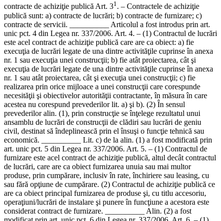
1
contracte de achiziţie publică Art. 3
. – Contractele de achiziţie
publică sunt: a) contracte de lucrări; b) contracte de furnizare; c)
contracte de servicii. __________ Articolul a fost introdus prin art.
unic pct. 4 din Legea nr. 337/2006. Art. 4. – (1) Contractul de lucrări
este acel contract de achiziţie publică care are ca obiect: a) fie
execuţia de lucrări legate de una dintre activităţile cuprinse în anexa
nr. 1 sau execuţia unei construcţii; b) fie atât proiectarea, cât şi
execuţia de lucrări legate de una dintre activităţile cuprinse în anexa
nr. 1 sau atât proiectarea, cât şi execuţia unei construcţii; c) fie
realizarea prin orice mijloace a unei construcţii care corespunde
necesităţii şi obiectivelor autorităţii contractante, în măsura în care
acestea nu corespund prevederilor lit. a) şi b). (2) În sensul
prevederilor alin. (1), prin construcţie se înţelege rezultatul unui
ansamblu de lucrări de construcţii de clădiri sau lucrări de geniu
civil, destinat să îndeplinească prin el însuşi o funcţie tehnică sau
economică. __________ Lit. c) de la alin. (1) a fost modificată prin
art. unic pct. 5 din Legea nr. 337/2006. Art. 5. – (1) Contractul de
furnizare este acel contract de achiziţie publică, altul decât contractul
de lucrări, care are ca obiect furnizarea unuia sau mai multor
produse, prin cumpărare, inclusiv în rate, închiriere sau leasing, cu
sau fără opţiune de cumpărare. (2) Contractul de achiziţie publică ce
are ca obiect principal furnizarea de produse şi, cu titlu accesoriu,
operaţiuni/lucrări de instalare şi punere în funcţiune a acestora este
considerat contract de furnizare. __________ Alin. (2) a fost
modificat prin art. unic pct. 6 din Legea nr. 337/2006. Art. 6. – (1)