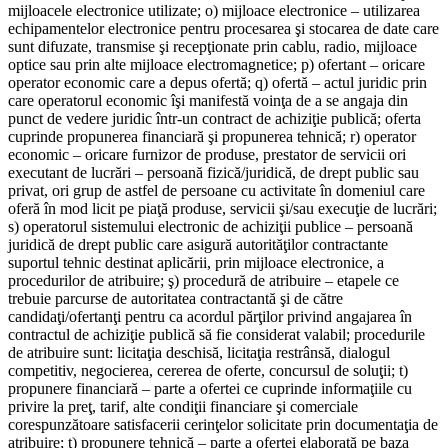
mijloacele electronice utilizate; o) mijloace electronice – utilizarea
echipamentelor electronice pentru procesarea şi stocarea de date care
sunt difuzate, transmise şi recepţionate prin cablu, radio, mijloace
optice sau prin alte mijloace electromagnetice; p) ofertant – oricare
operator economic care a depus ofertă; q) ofertă – actul juridic prin
care operatorul economic îşi manifestă voinţa de a se angaja din
punct de vedere juridic într-un contract de achiziţie publică; oferta
cuprinde propunerea financiară şi propunerea tehnică; r) operator
economic – oricare furnizor de produse, prestator de servicii ori
executant de lucrări – persoană fizică/juridică, de drept public sau
privat, ori grup de astfel de persoane cu activitate în domeniul care
oferă în mod licit pe piaţă produse, servicii şi/sau execuţie de lucrări;
s) operatorul sistemului electronic de achiziţii publice – persoană
juridică de drept public care asigură autorităţilor contractante
suportul tehnic destinat aplicării, prin mijloace electronice, a
procedurilor de atribuire; ş) procedură de atribuire – etapele ce
trebuie parcurse de autoritatea contractantă şi de către
candidaţi/ofertanţi pentru ca acordul părţilor privind angajarea în
contractul de achiziţie publică să fie considerat valabil; procedurile
de atribuire sunt: licitaţia deschisă, licitaţia restrânsă, dialogul
competitiv, negocierea, cererea de oferte, concursul de soluţii; t)
propunere financiară – parte a ofertei ce cuprinde informaţiile cu
privire la preţ, tarif, alte condiţii financiare şi comerciale
corespunzătoare satisfacerii cerinţelor solicitate prin documentaţia de
atribuire; ţ) propunere tehnică – parte a ofertei elaborată pe baza