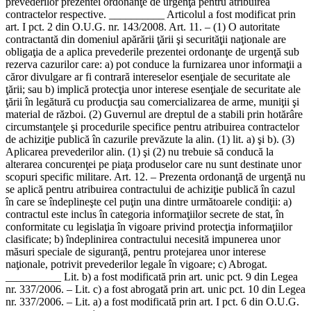
prevederilor prezentei ordonanţe de urgenţă pentru atribuirea
contractelor respective. __________ Articolul a fost modificat prin
art. I pct. 2 din O.U.G. nr. 143/2008. Art. 11. – (1) O autoritate
contractantă din domeniul apărării ţării şi securităţii naţionale are
obligaţia de a aplica prevederile prezentei ordonanţe de urgenţă sub
rezerva cazurilor care: a) pot conduce la furnizarea unor informaţii a
căror divulgare ar fi contrară intereselor esenţiale de securitate ale
ţării; sau b) implică protecţia unor interese esenţiale de securitate ale
ţării în legătură cu producţia sau comercializarea de arme, muniţii şi
material de război. (2) Guvernul are dreptul de a stabili prin hotărâre
circumstanţele şi procedurile specifice pentru atribuirea contractelor
de achiziţie publică în cazurile prevăzute la alin. (1) lit. a) şi b). (3)
Aplicarea prevederilor alin. (1) şi (2) nu trebuie să conducă la
alterarea concurenţei pe piaţa produselor care nu sunt destinate unor
scopuri specific militare. Art. 12. – Prezenta ordonanţă de urgenţă nu
se aplică pentru atribuirea contractului de achiziţie publică în cazul
în care se îndeplineşte cel puţin una dintre următoarele condiţii: a)
contractul este inclus în categoria informaţiilor secrete de stat, în
conformitate cu legislaţia în vigoare privind protecţia informaţiilor
clasificate; b) îndeplinirea contractului necesită impunerea unor
măsuri speciale de siguranţă, pentru protejarea unor interese
naţionale, potrivit prevederilor legale în vigoare; c) Abrogat.
__________ Lit. b) a fost modificată prin art. unic pct. 9 din Legea
nr. 337/2006. – Lit. c) a fost abrogată prin art. unic pct. 10 din Legea
nr. 337/2006. – Lit. a) a fost modificată prin art. I pct. 6 din O.U.G.