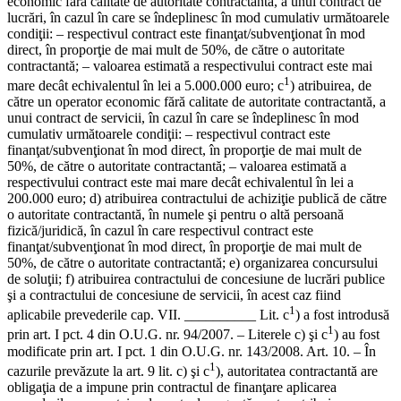
economic fără calitate de autoritate contractantă, a unui contract de
lucrări, în cazul în care se îndeplinesc în mod cumulativ următoarele
condiţii: – respectivul contract este finanţat/subvenţionat în mod
direct, în proporţie de mai mult de 50%, de către o autoritate
contractantă; – valoarea estimată a respectivului contract este mai
1
mare decât echivalentul în lei a 5.000.000 euro; c
) atribuirea, de
către un operator economic fără calitate de autoritate contractantă, a
unui contract de servicii, în cazul în care se îndeplinesc în mod
cumulativ următoarele condiţii: – respectivul contract este
finanţat/subvenţionat în mod direct, în proporţie de mai mult de
50%, de către o autoritate contractantă; – valoarea estimată a
respectivului contract este mai mare decât echivalentul în lei a
200.000 euro; d) atribuirea contractului de achiziţie publică de către
o autoritate contractantă, în numele şi pentru o altă persoană
fizică/juridică, în cazul în care respectivul contract este
finanţat/subvenţionat în mod direct, în proporţie de mai mult de
50%, de către o autoritate contractantă; e) organizarea concursului
de soluţii; f) atribuirea contractului de concesiune de lucrări publice
şi a contractului de concesiune de servicii, în acest caz fiind
1
aplicabile prevederile cap. VII. __________ Lit. c
) a fost introdusă
1
prin art. I pct. 4 din O.U.G. nr. 94/2007. – Literele c) şi c
) au fost
modificate prin art. I pct. 1 din O.U.G. nr. 143/2008. Art. 10. – În
1
cazurile prevăzute la art. 9 lit. c) şi c
), autoritatea contractantă are
obligaţia de a impune prin contractul de finanţare aplicarea