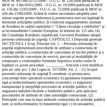
MOF nr. 805 din 02/12/2008 – O.U.G. nr. 228/2008 publicată în
MOF nr. 3 din 05/01/2009 – O.U.G. nr. 19/2009 publicată în MOF
nr. 156 din 12/03/2009 – O.U.G. nr. 72/2009 publicată în MOF nr.
426 din 23/06/2009. Având în vedere necesitatea adoptării unor
măsuri urgente pentru elaborarea şi promovarea unei noi legislaţii în
domeniul achiziţiilor publice, în contextul angajamentelor asumate
de România în cadrul capitolului 1 “Libera circulaţie a mărfurilor” şi
al recomandărilor Comisiei Europene, în temeiul art. 115 alin. (4)
din Constituţia României, republicată, Guvernul României adoptă
prezenta ordonanţă de urgenţă. CAPITOLUL I Dispoziţii generale
SECŢIUNEA 1 Scop. Principii Art. 1. – Prezenta ordonanţă de
urgenţă reglementează procedurile de atribuire a contractului de
achiziţie publică, a contractului de concesiune de lucrări publice şi a
contractului de concesiune de servicii, precum şi modalităţile de
soluţionare a contestaţiilor formulate împotriva actelor emise în
legătură cu aceste proceduri. __________ Articolul a fost modificat
prin art. unic pct. 1 din Legea nr. 337/2006. Art. 2. – (1) Scopul
prezentei ordonanţe de urgenţă îl constituie: a) promovarea
concurenţei între operatorii economici; b) garantarea tratamentului
egal şi nediscriminarea operatorilor economici; c) asigurarea
transparenţei şi integrităţii procesului de achiziţie publică; d)
asigurarea utilizării eficiente a fondurilor publice, prin aplicarea
procedurilor de atribuire de către autorităţile contractante. (2)
Principiile care stau la baza atribuirii contractului de achiziţie publică
sunt: a) nediscriminarea; b) tratamentul egal; c) recunoaşterea