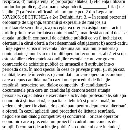
reciprocă; d) transparenţa; e) proporţionalitatea; f) eficienţa utilizării
fondurilor publice; g) asumarea răspunderii. __________ Lit. f) de
la alin. (2) a fost modificată prin art. unic pct. 2 din Legea nr.
337/2006. SECŢIUNEA a 2-a Definiţii Art. 3. – În sensul prezentei
ordonanţe de urgenţă, termenii şi expresiile de mai jos au
următoarele semnificaţii: a) acceptarea ofertei câştigătoare – actul
juridic prin care autoritatea contractantă îşi manifestă acordul de a se
angaja juridic în contractul de achiziţie publică ce va fi încheiat cu
ofertantul a cărui ofertă a fost desemnată câştigătoare; b) acord-cadru
– înţelegerea scrisă intervenită între una sau mai multe autorităţi
contractante şi unul sau mai mulţi operatori economici, al cărei scop
este stabilirea elementelor/condiţiilor esenţiale care vor guverna
contractele de achiziţie publică ce urmează a fi atribuite într-o
perioadă dată, în mod special în ceea ce priveşte preţul şi, după caz,
cantităţile avute în vedere; c) candidat – oricare operator economic
care a depus candidatura în cazul unei proceduri de licitaţie
restrânsă, negociere sau dialog competitiv; d) candidatură –
documentele prin care un candidat îşi demonstrează situaţia
personală, capacitatea de exercitare a activităţii profesionale, situaţia
economică şi financiară, capacitatea tehnică şi profesională, în
vederea obţinerii invitaţiei de participare pentru depunerea ulterioară
a ofertei, în cazul aplicării unei proceduri de licitaţie restrânsă,
negociere sau dialog competitiv; e) concurent – oricare operator
economic care a prezentat un proiect în cadrul unui concurs de
soluţii; f) contract de achiziţie publică – contractul care include şi