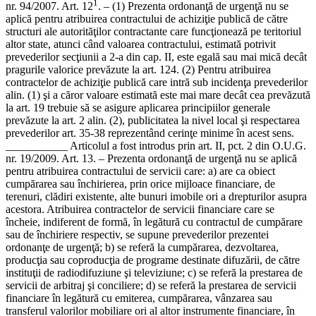
1
nr. 94/2007. Art. 12
. – (1) Prezenta ordonanţă de urgenţă nu se aplică pentru atribuirea contractului de achiziţie publică de către structuri ale autorităţilor contractante care funcţionează pe teritoriul altor state, atunci când valoarea contractului, estimată potrivit prevederilor secţiunii a 2-a din cap. II, este egală sau mai mică decât pragurile valorice prevăzute la art. 124. (2) Pentru atribuirea contractelor de achiziţie publică care intră sub incidenţa prevederilor alin. (1) şi a căror valoare estimată este mai mare decât cea prevăzută la art. 19 trebuie să se asigure aplicarea principiilor generale prevăzute la art. 2 alin. (2), publicitatea la nivel local şi respectarea prevederilor art. 35-38 reprezentând cerinţe minime în acest sens. ___________ Articolul a fost introdus prin art. II, pct. 2 din O.U.G. nr. 19/2009. Art. 13. – Prezenta ordonanţă de urgenţă nu se aplică pentru atribuirea contractului de servicii care: a) are ca obiect cumpărarea sau închirierea, prin orice mijloace financiare, de terenuri, clădiri existente, alte bunuri imobile ori a drepturilor asupra acestora. Atribuirea contractelor de servicii financiare care se încheie, indiferent de formă, în legătură cu contractul de cumpărare sau de închiriere respectiv, se supune prevederilor prezentei ordonanţe de urgenţă; b) se referă la cumpărarea, dezvoltarea, producţia sau coproducţia de programe destinate difuzării, de către instituţii de radiodifuziune şi televiziune; c) se referă la prestarea de servicii de arbitraj şi conciliere; d) se referă la prestarea de servicii financiare în legătură cu emiterea, cumpărarea, vânzarea sau transferul valorilor mobiliare ori al altor instrumente financiare, în special operaţii ale autorităţii contractante efectuate în scopul atragerii de resurse financiare şi/sau de capital, precum şi la prestarea de servicii specifice unei bănci centrale de către Banca Naţională a României; e) se referă la angajarea de forţă de muncă, respectiv încheierea de contracte de muncă; f) se referă la prestarea de servicii de cercetare-dezvoltare remunerate în totalitate de către autoritatea contractantă şi ale căror rezultate nu sunt destinate, în mod exclusiv, autorităţii contractante pentru propriul beneficiu. __________ Lit. a) a fost modificată prin art. unic pct. 11 din Legea nr. 337/2006. Art. 14. – (1) Prezenta ordonanţă de urgenţă nu se aplică atunci când contractul de achiziţie publică este atribuit ca urmare a: a) unui acord internaţional încheiat în conformitate cu prevederile Tratatului cu unul sau mai multe state care nu sunt membre ale Uniunii Europene şi care vizează furnizarea de produse sau execuţia de lucrări, destinate implementării ori exploatării unui proiect în comun cu statele semnatare, şi numai dacă prin acordul respectiv a fost menţionată o procedură specifică pentru atribuirea contractului respectiv; b) unui acord internaţional referitor la staţionarea de trupe şi numai dacă prin acordul respectiv a fost prevăzută o procedură specifică pentru atribuirea contractului respectiv; c) aplicării unei proceduri specifice unor organisme şi instituţii internaţionale. d) aplicării unei proceduri specifice prevăzute de legislaţia comunitară, în contextul programelor şi proiectelor de cooperare teritorială. (2) Autorităţile contractante au obligaţia de a informa Autoritatea Naţională pentru Reglementarea şi Monitorizarea Achiziţiilor Publice asupra acordurilor prevăzute la alin. (1) lit. a), existente în domeniul lor de activitate. (3) Autoritatea Naţională pentru Reglementarea şi Monitorizarea Achiziţiilor Publice are obligaţia de a comunica Comisiei Europene informaţiile primite potrivit alin. (2). __________ Lit. c) de la alin. (1) şi alin. (2) au fost modificate prin art. unic pct. 12 din Legea nr. 337/2006. – Lit. c) de la alin. (1) a fost modificată prin art. I pct. 7 din O.U.G. nr. 94/2007. – Lit. d) a fost introdusă prin art. II, pct. 3 din O.U.G. nr. 19/2009. Art. 15. – (1) Prezenta ordonanţă de urgenţă nu se aplică pentru atribuirea contractului de servicii unei alte autorităţi contractante sau unei asocieri de autorităţi contractante, în cazul în care acestea beneficiază de un drept exclusiv pentru prestarea serviciilor respective, în virtutea legii ori a altor acte cu caracter normativ care sunt publicate, în măsura în care acestea sunt compatibile cu prevederile Tratatului. (2) Autoritatea contractantă care, în baza competenţelor legale pe care le deţine, acordă unui subiect de drept, care nu este definit ca autoritate contractantă, drepturi speciale sau exclusive de a presta un serviciu public, are obligaţia de a impune, prin autorizaţia pe care o emite în acest scop, respectarea principiului nediscriminării de către cel care beneficiază de drepturile speciale sau exclusive, atunci când acesta atribuie contracte de furnizare către terţi. __________ Alin. (1) a fost modificat prin art. unic pct. 13 din Legea nr. 337/2006. Art. 16. – (1) În cazul în care autoritatea contractantă atribuie un contract de achiziţie publică ce are ca obiect prestarea de servicii din categoria celor incluse în anexa nr. 2B, atunci obligaţia de a aplica prezenta ordonanţă de urgenţă se impune numai pentru contracte a căror valoare este mai mare decât cea prevăzută la art. 57 alin. (2) şi se limitează numai la prevederile art. 35-38 şi art. 56. Contestaţiile privind procedura de atribuire a contractelor de servicii din categoria celor incluse în anexa nr. 2B se soluţionează potrivit dispoziţiilor cap. IX. (2) În cazul în care contractul de achiziţie publică prevăzut la alin. (1) are ca obiect, alături de prestarea de servicii din categoria celor incluse în anexa nr. 2B, şi prestarea de servicii din categoria celor incluse în anexa nr. 2A, prevederile alin. (1) sunt aplicabile numai dacă valoarea estimată a serviciilor incluse în anexa nr. 2B este mai mare decât valoarea estimată a serviciilor incluse în anexa nr. 2A. (3) Autoritatea contractantă nu are dreptul de a combina, în cadrul aceluiaşi contract, servicii incluse atât în anexa nr. 2B, cât şi în anexa nr. 2A, cu scopul de a beneficia de aplicarea prevederilor alin. (1), atunci când atribuie respectivul contract de achiziţie publică. __________ Alin. (1) a fost modificat prin art. I, pct. 1 din O.U.G. nr. 72/2009. CAPITOLUL II Reguli comune aplicabile pentru atribuirea contractului de achiziţie publică SECŢIUNEA 1 Reguli generale Art. 17. – Autoritatea contractantă are obligaţia de a respecta principiile prevăzute la art. 2 alin. (2) în relaţia cu operatorii economici interesaţi să participe la procedura de atribuire. Art. 18. – (1) Procedurile de atribuire a contractului de achiziţie publică sunt: a) licitaţia deschisă, respectiv procedura la care orice operator economic interesat are dreptul de a depune oferta; b) licitaţia restrânsă, respectiv procedura la care orice operator economic are dreptul de a-şi depune candidatura, urmând ca numai candidaţii selectaţi să aibă dreptul de a depune oferta; c) dialogul competitiv, respectiv procedura la care orice operator economic are dreptul de a-şi depune candidatura şi prin care autoritatea contractantă conduce un dialog cu candidaţii admişi, în scopul identificării uneia sau mai multor soluţii apte să răspundă necesităţilor sale, urmând ca, pe baza soluţiei/soluţiilor, candidaţii selectaţi să elaboreze oferta finală; d) negocierea, respectiv procedura prin care autoritatea contractantă derulează consultări cu candidaţii selectaţi şi negociază clauzele contractuale, inclusiv preţul, cu unul sau mai mulţi dintre aceştia. Negocierea poate fi: – negociere cu publicarea prealabilă a unui anunţ de participare; – negociere fără publicarea prealabilă a unui anunţ de participare; e) cererea de oferte, respectiv procedura simplificată prin care autoritatea contractantă solicită oferte de la mai mulţi operatori economici. (2) Autoritatea contractantă are dreptul de a organiza un concurs de soluţii, respectiv o procedură specială prin care achiziţionează, îndeosebi în domeniul amenajării teritoriului, al proiectării urbanistice şi peisagistice, al arhitecturii sau în cel al prelucrării datelor, un plan sau un proiect, prin selectarea acestuia pe baze concurenţiale de către un juriu, cu sau fără acordarea de premii. __________ Alin. (2) a fost modificat prin art. unic pct. 14 din Legea nr. 337/2006. Art. 19. – Autoritatea contractantă are dreptul de a achiziţiona direct produse, servicii sau lucrări, în măsura în care valoarea achiziţiei, estimată conform prevederilor secţiunii a 2-a a prezentului capitol, nu depăşeşte echivalentul în lei a 15.000 euro pentru fiecare achiziţie de produse, servicii sau lucrări. Achiziţia se realizează pe bază de document justificativ, care în acest caz se consideră a fi contract de achiziţie publică, iar obligaţia respectării prevederilor prezentei ordonanţe de urgenţă se limitează numai la prevederile art. 204 alin. (2). ___________ Articolul a fost modificat prin art. II, pct. 4 din O.U.G. nr. 19/2009. Art. 20. – (1) Autoritatea contractantă are obligaţia de a atribui contractul de achiziţie publică prin aplicarea procedurilor de licitaţie deschisă sau licitaţie restrânsă. (2) Prin excepţie de la prevederile alin. (1), autoritatea contractantă are dreptul de a aplica celelalte proceduri prevăzute la art. 18 alin. (1), după caz, numai în circumstanţele specifice prevăzute la art. 94, art. 110 alin. (1), art. 122 sau 124. __________ Alin. (1) a fost modificat prin art. unic pct. 16 din Legea nr. 337/2006. Art. 21. – (1) Orice autoritate contractantă are dreptul de a aplica procedurile de atribuire prevăzute la art. 18, prin utilizarea mijloacelor electronice. (2) Aplicarea procedurilor de atribuire prin utilizarea mijloacelor electronice se realizează prin intermediul SEAP. (3) Guvernul are dreptul de a stabili prin hotărâre obligaţia anumitor autorităţi contractante de a aplica procedurile de atribuire a unor contracte de achiziţie publică numai prin utilizarea mijloacelor electronice. __________ Alin. (1) a fos