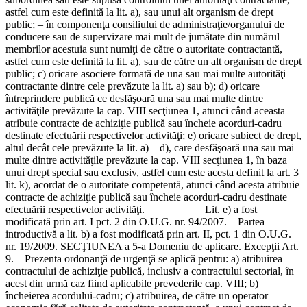
astfel cum este definită la lit. a), sau unui alt organism de drept
public; – în componenţa consiliului de administraţie/organului de
conducere sau de supervizare mai mult de jumătate din numărul
membrilor acestuia sunt numiţi de către o autoritate contractantă,
astfel cum este definită la lit. a), sau de către un alt organism de drept
public; c) oricare asociere formată de una sau mai multe autorităţi
contractante dintre cele prevăzute la lit. a) sau b); d) oricare
întreprindere publică ce desfăşoară una sau mai multe dintre
activităţile prevăzute la cap. VIII secţiunea 1, atunci când aceasta
atribuie contracte de achiziţie publică sau încheie acorduri-cadru
destinate efectuării respectivelor activităţi; e) oricare subiect de drept,
altul decât cele prevăzute la lit. a) – d), care desfăşoară una sau mai
multe dintre activităţile prevăzute la cap. VIII secţiunea 1, în baza
unui drept special sau exclusiv, astfel cum este acesta definit la art. 3
lit. k), acordat de o autoritate competentă, atunci când acesta atribuie
contracte de achiziţie publică sau încheie acorduri-cadru destinate
efectuării respectivelor activităţi. __________ Lit. e) a fost
modificată prin art. I pct. 2 din O.U.G. nr. 94/2007. – Partea
introductivă a lit. b) a fost modificată prin art. II, pct. 1 din O.U.G.
nr. 19/2009. SECŢIUNEA a 5-a Domeniu de aplicare. Excepţii Art.
9. – Prezenta ordonanţă de urgenţă se aplică pentru: a) atribuirea
contractului de achiziţie publică, inclusiv a contractului sectorial, în
acest din urmă caz fiind aplicabile prevederile cap. VIII; b)
încheierea acordului-cadru; c) atribuirea, de către un operator