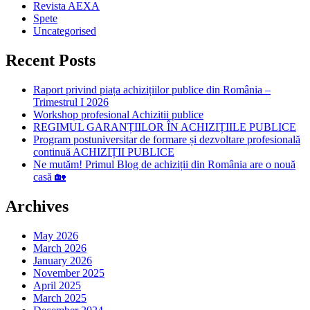
Revista AEXA
Spete
Uncategorised
Recent Posts
Raport privind piața achizițiilor publice din România –
Trimestrul I 2026
Workshop profesional Achizitii publice
REGIMUL GARANȚIILOR ÎN ACHIZIȚIILE PUBLICE
Program postuniversitar de formare și dezvoltare profesională
continuă ACHIZIȚII PUBLICE
Ne mutăm! Primul Blog de achiziții din România are o nouă
casă 🏡
Archives
May 2026
March 2026
January 2026
November 2025
April 2025
March 2025