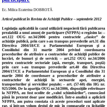
Ec. Milica Ecaterina DOBROTĂ
Articol publicat în Revista de Achiziţii Publice – septembrie 2012
Legislaţia aplicabilă în cazul utilizării negocierii fără publicarea prealabilă a unui anunţ de participare (NFPPA) o regăsim la: – art.122 OUG nr.34/2006 pentru contractele „clasice” de achiziţie publică, prin care s-au transpus prevederile art.31 din Directiva 2004/18/CE a Parlamentului European şi a Consiliului din 31 martie 2004 privind coordonarea procedurilor de atribuire a contractelor de achiziţii publice de lucrări, de bunuri şi de servicii; – art.252 OUG nr.34/2006 pentru contractele sectoriale (apă, energie, transport, poştă) prin care s-au transpus prevederile art.40 din Directiva 2004/17/CE a Parlamentului European şi a Consiliului din 31 martie 2004 de coordonare a procedurilor de atribuire a contractelor de achiziţii în sectoarele apei, energiei, transporturilor şi serviciilor poştale; – art. (57-60) din HG nr. 925/2006. De la apariţia OUG nr.34/2006, dispoziţiile referitoare la NFPPA, au fost ocolite de „valul schimbărilor”, cunoscând până în prezent doar şase modificări. Într-o analiză a aplicării NFPPA, am putea constata că aceste proceduri sunt aplicate rar, şi într-un volum destul de mic în comparaţie cu licitaţiile deschise şi cererile de oferte. ANRMAP, analizând procedurile iniţiate, a consemnat în Raportul anual de activitate 2011, că NFPPA reprezintă doar 8,95% din totalul acestora. În acelaşi raport, la principalele încălcări ale legislaţiei în materia achiziţiilor publice pentru care au fost sancţionate autoritățile contractante, referirea la NFPPA se regăseşte, în lista de mai jos, pe locul 3: 1. transmiterea spre publicare cu întârziere a anunţurilor de atribuire; 2. impunerea de cerinţe de calificare restrictive şi/sau solicitarea de cerinţe de calificare pentru subcontractanţi; 3. aplicarea procedurii de negociere, fără îndeplinirea condiţiilor prevăzute de lege; 4. aplicarea incorectă în cadrul procesului de evaluare a criteriilor stabilite prin documentația de atribuire; 5. încheierea unor contracte prin cumpărare directă a căror valoare depăşea pragul stabilit de ordonanţă. În practică, aplicările incorecte a NFPPA se pot clasifica funcţie de fiecare literă a art.122 (252) din OUG nr.34/2006. • Art.122 lit.b): „atunci când, din motive tehnice, artistice sau pentru motive legate de protecţia unor drepturi de exclusivitate, contractul de achiziţie publică poate fi atribuit numai unui anumit operator economic” Exemplu de aplicare incorectă: în nota justificativă de alegerea a procedurii s-a invocat schimbarea soluţiei tehnice. Dar motivarea se referea la montarea de parchet în loc de gresie; uşi din lemn masiv în loc de uşi laminate; schimbarea destinaţie unei încăperi- birou în loc de cabinet medical, cu dotările aferente. În aceste condiţii, contractul putea fi atribuit şi altui operator economic. Cauzele recurgerii la aplicarea incorecta a acestui articol sunt multiple: studiu de fezabilitate neadaptat nevoilor autorităţii contractante; greşeli de proiectare; execuţie necorespunzătoare a lucrărilor etc. • Art.122 lit.c): „ca o măsură strict necesară, atunci când perioadele de aplicare a licitaţiei deschise, a licitaţiei restrânse, a negocierii cu publicarea prealabilă a unui anunţ de participare sau a cererii de oferte nu pot fi respectate din motive de extremă urgenţă, determinate de evenimente imprevizibile şi care nu se datorează sub nicio formă unei acţiuni sau inacţiuni a autorităţii contractante. Autoritatea contractantă nu are dreptul de a stabili durata contractului pe o perioadă mai mare decât cea necesară, pentru a face faţă situaţiei de urgenţă care a determinat aplicarea procedurii de negociere fără publicarea prealabilă a unui anunţ de participare. În cazuri de forţă majoră sau în cazuri temeinic motivate autoritatea contractantă are dreptul de a emite un ordin de începere a serviciilor/lucrărilor concomitent cu iniţierea procedurii de negociere fără publicarea prealabilă a unui anunţ de participare.” O invocare incorectă a art.122 lit.c) o regăsim în exemplul următor: iniţierea în octombrie a procedurii de achiziţionare servicii deszăpezire, pentru o durată a contractului de 5 luni. Motivaţia din nota justificativă: „Conform prognozelor meteorologice, e posibil să ningă din luna noiembrie; întrucât mai sunt doar 25 de zile până la 1 noiembrie, nu se poate aplica licitaţia deschisă.” Autoritatea contractantă a fost surprinsă de vestea „imprevizibilă”, deşi, de sute de ani, în această zonă a globului prima ninsoare apare cel puţin în luna noiembrie. Mai mult decât atât, indiferent de cantitatea de precipitaţii, indiferent dacă ar fi nins ori nu, prin semnarea unui contract, autoritatea contractantă ar fi fost obligată să achite contravaloarea întregului contract. Corect ar fi fost derularea unei proceduri pentru încheierea unui acord cadru. Astfel, se plătesc numai serviciile de deszăpezire efectiv realizate, funcţie de numărul de orele prestate. Cauza recurgerii la NFPPA: nederularea din timp a procedurii de achiziţie servicii. Un alt exemplu al invocării incorecte ar fi cel al demarării în luna septembrie a unei proceduri de achiziţie piese de schimb. Dar motivaţia nu a fost pertinentă pentru aplicarea NFPPA: „Prin rectificarea bugetară din septembrie s-au alocat sume pentru reparaţii. Întrucât necheltuirea banilor până la finele anului duce la returnarea lor către bugetul de stat, suntem nevoiţi a derula o negociere conform art. 122 lit.c)” Cauza reală a aplicării incorecte: nederularea din timp a procedurii. • Art.122 lit.d): „atunci când produsele ce urmează a fi livrate sunt fabricate exclusiv în scopul cercetării ştiinţifice, experimentării, studiilor sau dezvoltării tehnologice, şi numai dacă acestea nu se realizează pentru obţinerea unui profit şi nici nu urmăresc acoperirea costurilor aferente”. Exemplu de invocare incorectă a art.122 lit.d): iniţierea unei procedurii de furnizare echipamente pentru domeniul experimentării, dar produsul finit avea ca destinaţie obţinerea de profit, în speţă organizarea unei procedurii de furnizare strunguri pentru dotarea unui laborator mecanic al unei instituţii şcolare, dar piesele obţinute erau supuse vânzării. Cauzele reale ale aplicării incorecte pot fi multiple: nederularea din timp a procedurii; evitarea aplicării unei procedurii transparente; „selectarea” unui anumit furnizor. • Art.122 lit.e): „atunci când este necesară achiziţionarea, de la furnizorul iniţial, a unor cantităţi suplimentare de produse destinate înlocuirii parţiale sau extinderii echipamentelor/ instalaţiilor livrate anterior, şi numai dacă schimbarea furnizorului iniţial ar pune autoritatea contractantă în situaţia de a achiziţiona produse care, datorită caracteristicilor tehnice diferite de cele deja existente, determină incompatibilităţi sau dificultăţi tehnice sporite de operare şi întreţinere. Ca regulă generală, durata unor astfel de contracte, precum şi cea a contractelor reînnoite nu poate fi mai mare de 3 ani.” Exemplu invocare incorecta art.122 lit.e): iniţierea unei procedurii de achiziţie cabluri electrice, pentru un hotel construit în urmă cu 5 ani. Invitaţia a fost transmisă doar furnizorului de cabluri din contractul iniţial. Dar aceleaşi caracteristici tehnice se regăsesc şi la produsele altor producători. Prevederile art.122 lit.f), g) şi h) au cunoscut foarte puţine aplicări, drept pentru care trecem direct la modul de utilizare a art.122 lit.i). • Art.122 lit.i): „atunci când este necesară achiziţionarea unor lucrări sau servicii suplimentare/ adiţionale, care nu au fost incluse în contractul iniţial, dar care datorită unor circumstanţe imprevizibile au devenit necesare pentru îndeplinirea contractului în cauză, şi numai dacă se respectă, în mod cumulativ, următoarele condiţii: – atribuirea să fie făcută contractantului iniţial; – lucrările sau serviciile suplimentare/adiţionale să nu poată fi, din punct de vedere tehnic şi economic, separate de contractul iniţial fără apariţia unor inconveniente majore pentru autoritatea contractantă sau, deşi separabile de contractul iniţial, să fie strict necesare în vederea îndeplinirii acestuia; – valoarea cumulată a contractelor care vor fi atribuite şi a actelor adiţionale care vor fi încheiate pentru lucrări şi/sau servicii suplimentare ori adiţionale să nu depăşească 20% din valoarea contractului iniţial; Acest articol cunoaşte cea mai largă utilizare şi, totodată, cele mai multe încălcări legislative la capitolul negocieri. Elementul specific al acestui tip de negociere îl reprezintă imprevizibilitatea, ce trebuie foarte clar descrisă în nota justifică. Ori, în cele mai multe situaţii, imprevizibilitatea este dată, de fapt, de greşeli de execuţie, greşeli de proiectare, neincluderea în contractul iniţial a unor servicii/ lucrări. Exemple de achiziţionare de lucrări/servicii suplimentare ce nu se puteau „previziona” la data demarării procedurii iniţiale: – lucrări suplimentare pentru refacere faţadă bloc, defectuos executată. – lucrări suplimentare pentru corectarea unor greşeli de proiectare; – lucrări suplimentare pentru construirea unei atelier anexat primăriei, clădire neinclusă în proiectul de realizare a sediului instituţiei – lucrări suplimentare de forare puţuri în alte locuri decât cele specificate în proiect, întrucât măsurătorile topografice au fost incorect realizate; – achiziţionare de servicii suplimentare de mentenanţă echipamente IT pentru copiatoare ce nu au fost incluse în contractul iniţial. • Art.122 lit.j): „atunci când, ulterior atribuirii unui contract de lucrări sau de servicii, autoritatea contractantă îşi propune să achiziţioneze noi lucrări, respectiv noi servicii, care sunt similare lucrărilor ori serviciilor achiziţionate prin atribuirea contractului iniţial şi numai dacă se respectă, în mod cumulativ, următoarele condiţii: – atribuirea se face contractantului iniţial, iar noile lucrări, respectiv noile servicii, constau în repetarea unor lucrări sau servicii similare celor prevăzute în contractul atribuit iniţial şi sunt conforme cu cerinţele prevăzute în