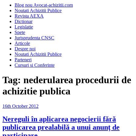
Blog nou Avocat-achizitii.com
Noutati Achizitii Publice
Revista AEXA
Dictionar
Legislatie
Spete
Jurisprudenta CNSC
Articole
Despre noi
Noutati Achizitii Publice
Parteneri
Cursuri si Conferinte
Tag:
nederularea procedurii de
achizitie publica
Posted
16th October 2012
on
Nereguli în aplicarea negocierii fără
publicarea prealabilă a unui anunţ de
participare