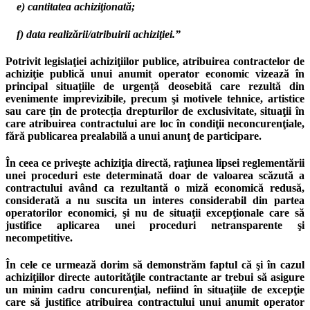
e) cantitatea achiziţionată;
f) data realizării/atribuirii achiziţiei.”
Potrivit legislaţiei achiziţiilor publice, atribuirea contractelor de
achiziţie publică unui anumit operator economic vizează în
principal situațiile de urgență deosebită care rezultă din
evenimente imprevizibile, precum şi motivele tehnice, artistice
sau care țin de protecția drepturilor de exclusivitate, situaţii în
care atribuirea contractului are loc în condiţii neconcurenţiale,
fără publicarea prealabilă a unui anunţ de participare.
În ceea ce priveşte achiziţia directă, raţiunea lipsei reglementării
unei proceduri este determinată doar de valoarea scăzută a
contractului având ca rezultantă o miză economică redusă,
considerată a nu suscita un interes considerabil din partea
operatorilor economici, şi nu de situaţii excepţionale care să
justifice aplicarea unei proceduri netransparente şi
necompetitive.
În cele ce urmează dorim să demonstrăm faptul că şi în cazul
achiziţiilor directe autorităţile contractante ar trebui să asigure
un minim cadru concurenţial, nefiind în situaţiile de excepţie
care să justifice atribuirea contractului unui anumit operator