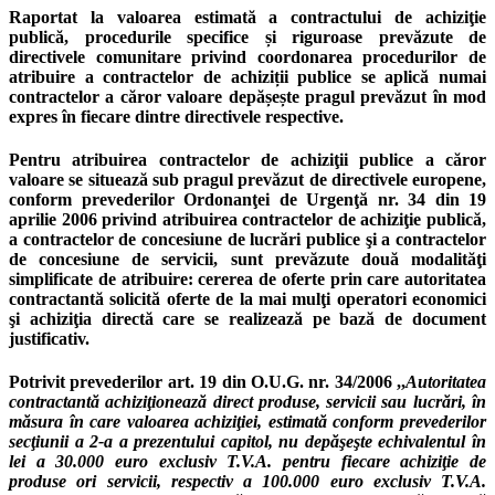
Raportat la valoarea estimată a contractului de achiziţie
publică, procedurile specifice și riguroase prevăzute de
directivele comunitare privind coordonarea procedurilor de
atribuire a contractelor de achiziții publice se aplică numai
contractelor a căror valoare depășește pragul prevăzut în mod
expres în fiecare dintre directivele respective.
Pentru atribuirea contractelor de achiziţii publice a căror
valoare se situează sub pragul prevăzut de directivele europene,
conform prevederilor Ordonanţei de Urgenţă nr. 34 din 19
aprilie 2006 privind atribuirea contractelor de achiziţie publică,
a contractelor de concesiune de lucrări publice şi a contractelor
de concesiune de servicii, sunt prevăzute două modalităţi
simplificate de atribuire: cererea de oferte prin care autoritatea
contractantă solicită oferte de la mai mulţi operatori economici
şi achiziţia directă care se realizează pe bază de document
justificativ.
Potrivit prevederilor art. 19 din O.U.G. nr. 34/2006 ,,
Autoritatea
contractantă achiziţionează direct produse, servicii sau lucrări, în
măsura în care valoarea achiziţiei, estimată conform prevederilor
secţiunii a 2-a a prezentului capitol, nu depăşeşte echivalentul în
lei a 30.000 euro exclusiv T.V.A. pentru fiecare achiziţie de
produse ori servicii, respectiv a 100.000 euro exclusiv T.V.A.