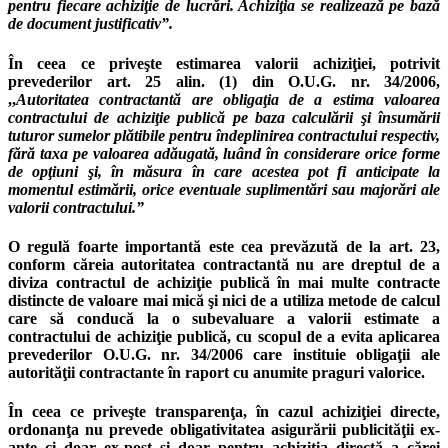
pentru fiecare achiziţie de lucrări. Achiziţia se realizează pe bază
de document justificativ”.
În ceea ce priveşte estimarea valorii achiziţiei, potrivit
prevederilor art. 25 alin. (1) din O.U.G. nr. 34/2006,
,,
Autoritatea contractantă are obligaţia de a estima valoarea
contractului de achiziţie publică pe baza calculării şi însumării
tuturor sumelor plătibile pentru îndeplinirea contractului respectiv,
fără taxa pe valoarea adăugată, luând în considerare orice forme
de opţiuni şi, în măsura în care acestea pot fi anticipate la
momentul estimării, orice eventuale suplimentări sau majorări ale
valorii contractului.”
O regulă foarte importantă este cea prevăzută de la art. 23,
conform căreia autoritatea contractantă nu are dreptul de a
diviza contractul de achiziţie publică în mai multe contracte
distincte de valoare mai mică şi nici de a utiliza metode de calcul
care să conducă la o subevaluare a valorii estimate a
contractului de achiziţie publică, cu scopul de a evita aplicarea
prevederilor O.U.G. nr. 34/2006 care instituie obligaţii ale
autorităţii contractante în raport cu anumite praguri valorice.
În ceea ce priveşte transparenţa, în cazul achiziţiei directe,
ordonanţa nu prevede obligativitatea asigurării publicităţii ex-
ante ci doar ex-post şi doar pentru achiziţia directă a cărei