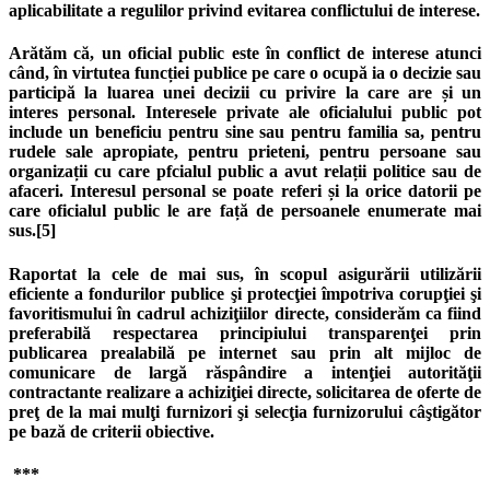
aplicabilitate a regulilor privind evitarea conflictului de interese.
Arătăm că, un oficial public este în conflict de interese atunci
când, în virtutea funcției publice pe care o ocupă ia o decizie sau
participă la luarea unei decizii cu privire la care are și un
interes personal. Interesele private ale oficialului public pot
include un beneficiu pentru sine sau pentru familia sa, pentru
rudele sale apropiate, pentru prieteni, pentru persoane sau
organizații cu care pfcialul public a avut relații politice sau de
afaceri. Interesul personal se poate referi și la orice datorii pe
care oficialul public le are față de persoanele enumerate mai
sus.[5]
Raportat la cele de mai sus, în scopul asigurării utilizării
eficiente a fondurilor publice şi protecţiei împotriva corupţiei şi
favoritismului în cadrul achiziţiilor directe, considerăm ca fiind
preferabilă respectarea principiului transparenţei prin
publicarea prealabilă pe internet sau prin alt mijloc de
comunicare de largă răspândire a intenţiei autorităţii
contractante realizare a achiziţiei directe, solicitarea de oferte de
preţ de la mai mulţi furnizori şi selecţia furnizorului câştigător
pe bază de criterii obiective.
***