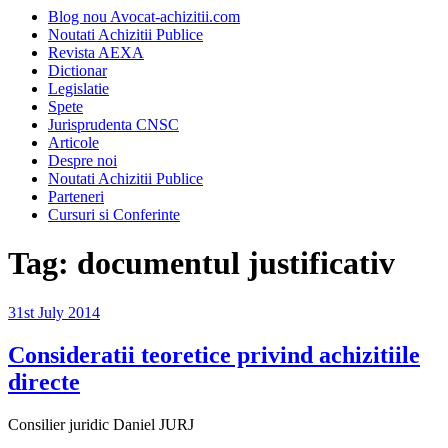
Blog nou Avocat-achizitii.com
Noutati Achizitii Publice
Revista AEXA
Dictionar
Legislatie
Spete
Jurisprudenta CNSC
Articole
Despre noi
Noutati Achizitii Publice
Parteneri
Cursuri si Conferinte
Tag:
documentul justificativ
Posted
31st July 2014
on
Consideratii teoretice privind achizitiile
directe
Consilier juridic Daniel JURJ