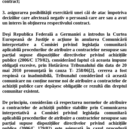
contract;
3. asigurarea posibilităţii exercitării unei căi de atac împotriva
deciziilor care afectează negativ o persoană care are sau a avut
un interes în obţinerea respectivului contract.
Deşi Republica Federală a Germaniei a introdus la Curtea
Europeană de Justiţie o acţiune în anularea Comunicării
interpretative a Comisiei privind legislația comunitară
aplicabilă procedurilor de atribuire a contractelor nesupuse sau
parțial supuse dispozițiilor directivelor privind achizițiile
publice (2006/C 179/02), considerând faptul că aceasta impune
obligaţii excesive, prin Hotărârea Tribunalului din data de 20
mai 2010 pronunţată în cauza T- 258/06[2], cererea a fost
respinsă ca inadmisibilă, Tribunalul considerând că această
comunicare nu conține norme noi de atribuire a contractelor de
achiziții publice care depășesc obligațiile ce rezultă din dreptul
comunitar existent.
De principiu, considerăm că respectarea normelor de atribuire
a contractelor de achiziții publice stabilite prin Comunicarea
interpretativă a Comisiei privind legislația comunitară
aplicabilă procedurilor de atribuire a contractelor nesupuse sau
parțial supuse dispozițiilor directivelor privind achizițiile
publice (2006/C 179/02) este asigurată în cazul procedurii