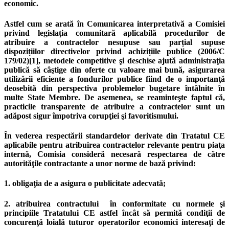
economic.
Astfel cum se arată în Comunicarea interpretativă a Comisiei
privind legislația comunitară aplicabilă procedurilor de
atribuire a contractelor nesupuse sau parțial supuse
dispozițiilor directivelor privind achizițiile publice (2006/C
179/02)[1], metodele competitive şi deschise ajută administraţia
publică să câştige din oferte cu valoare mai bună, asigurarea
utilizării eficiente a fondurilor publice fiind de o importanţă
deosebită din perspectiva problemelor bugetare întâlnite în
multe State Membre. De asemenea, se reaminteşte faptul că,
practicile transparente de atribuire a contractelor sunt un
adăpost sigur împotriva corupţiei şi favoritismului.
În vederea respectării standardelor derivate din Tratatul CE
aplicabile pentru atribuirea contractelor relevante pentru piaţa
internă, Comisia consideră necesară respectarea de către
autorităţile contractante a unor norme de bază privind:
1. obligaţia de a asigura o publicitate adecvată;
2. atribuirea contractului în conformitate cu normele şi
principiile Tratatului CE astfel încât să permită condiţii de
concurenţă loială tuturor operatorilor economici interesaţi de