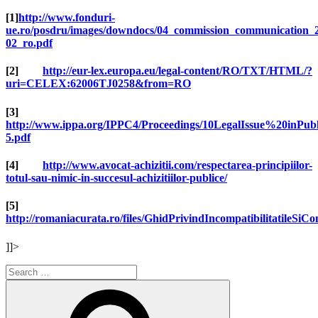
[1]
http://www.fonduri-
ue.ro/posdru/images/downdocs/04_commission_communication_
02_ro.pdf
[2]
http://eur-lex.europa.eu/legal-content/RO/TXT/HTML/?
uri=CELEX:62006TJ0258&from=RO
[3]
http://www.ippa.org/IPPC4/Proceedings/10LegalIssue%20inPub
5.pdf
[4]
http://www.avocat-achizitii.com/respectarea-principiilor-
totul-sau-nimic-in-succesul-achizitiilor-publice/
[5]
http://romaniacurata.ro/files/GhidPrivindIncompatibilitatileSiCo
]]>
Search
for:
Search