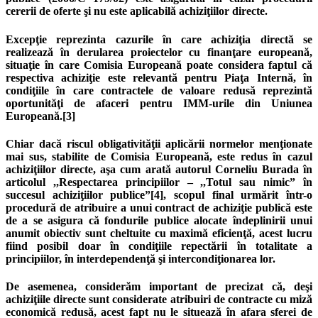
cererii de oferte şi nu este aplicabilă achiziţiilor directe.
Excepţie reprezinta cazurile în care achiziţia directă se
realizează în derularea proiectelor cu finanţare europeană,
situaţie în care Comisia Europeană poate considera faptul că
respectiva achiziţie este relevantă pentru Piaţa Internă, în
condiţiile în care contractele de valoare redusă reprezintă
oportunităţi de afaceri pentru IMM-urile din Uniunea
Europeană.[3]
Chiar dacă riscul obligativităţii aplicării normelor menţionate
mai sus, stabilite de Comisia Europeană, este redus în cazul
achiziţiilor directe, aşa cum arată autorul Corneliu Burada în
articolul ,,Respectarea principiilor – ,,Totul sau nimic” în
succesul achiziţiilor publice”[4], scopul final urmărit într-o
procedură de atribuire a unui contract de achiziţie publică este
de a se asigura că fondurile publice alocate îndeplinirii unui
anumit obiectiv sunt cheltuite cu maximă eficienţă, acest lucru
fiind posibil doar în condiţiile repectării în totalitate a
principiilor, în interdependenţă şi intercondiţionarea lor.
De asemenea, considerăm important de precizat că, deşi
achiziţiile directe sunt considerate atribuiri de contracte cu miză
economică redusă, acest fapt nu le situează în afara sferei de