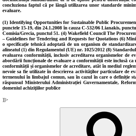
concluziona faptul că pe lângă utilizarea unor standarde minim
evaluare.
(1) Identifying Opportunities for Sustainable Public Procurement
punctele 15-19, din 24.1.2008 în cauza C-532/06 Lianakis, punctul
Comisia/Grecia, punctul 51. (4) Wakefield Council The Procurem
– Guidelines for Tendering and Requests for Quotations (6) Mi
o specificație tehnică adoptată de un organism de standardizare 
alineatul (1) din Regulamentul (UE) nr. 1025/2012 (8) Standardul I
evaluarea conformității, inclusiv acreditarea organismelor de ev
abordării funcționale de evaluare a conformității este inclusă ca
conformității și organismelor de acreditare, atât în mediul regle
nevoie sa fie utilizate în descrierea activităţilor particulare de 
termenului în limbajul comun, sau în cazul în care o definiție s
răspunsul Ministerului Administrației Guvernamentale, Reforme
domeniul achiziţiilor publice
]]>
Search
for: