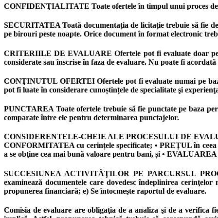
CONFIDENŢIALITATE Toate ofertele în timpul unui proces de licitaț
SECURITATEA Toată documentația de licitație trebuie să fie depoz
pe birouri peste noapte. Orice document în format electronic trebu
CRITERIILE DE EVALUARE Ofertele pot fi evaluate doar pe baza c
considerate sau înscrise în faza de evaluare. Nu poate fi acordată 
CONŢINUTUL OFERTEI Ofertele pot fi evaluate numai pe baza info
pot fi luate în considerare cunoștințele de specialitate şi experie
PUNCTAREA Toate ofertele trebuie să fie punctate pe baza perform
comparate între ele pentru determinarea punctajelor.
CONSIDERENTELE-CHEIE ALE PROCESULUI DE EVALUARE (5): • 
CONFORMITATEA cu cerințele specificate; • PREȚUL în ceea c
a se obţine cea mai bună valoare pentru bani, și • EVALUA
SUCCESIUNEA ACTIVITĂŢILOR PE PARCURSUL PROCESULUI DE
examinează documentele care dovedesc îndeplinirea cerinţelor 
propunerea financiară; e) Se întocmeşte raportul de evaluare.
Comisia de evaluare are obligaţia de a analiza şi de a verifica f