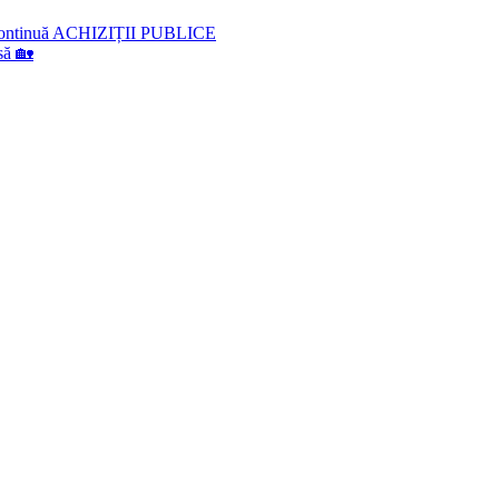
lă continuă ACHIZIȚII PUBLICE
să 🏡