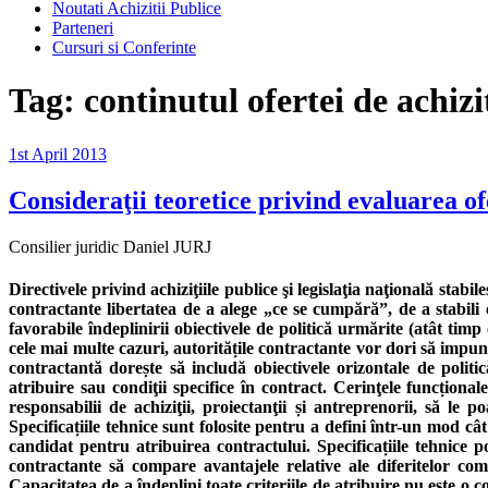
Noutati Achizitii Publice
Parteneri
Cursuri si Conferinte
Tag:
continutul ofertei de achizi
Posted
1st April 2013
on
Consideraţii teoretice privind evaluarea of
Consilier juridic Daniel JURJ
Directivele privind achiziţiile publice şi legislaţia naţională sta
contractante libertatea de a alege „ce se cumpără”, de a stabili c
favorabile îndeplinirii obiectivele de politică urmărite (atât timp
cele mai multe cazuri, autoritățile contractante vor dori să impună
contractantă dorește să includă obiectivele orizontale de politic
atribuire sau condiţii specifice în contract. Cerinţele funcționale
responsabilii de achiziţii, proiectanţii și antreprenorii, să le p
Specificațiile tehnice sunt folosite pentru a defini într-un mod cât
candidat pentru atribuirea contractului. Specificațiile tehnice p
contractante să compare avantajele relative ale diferitelor comb
Capacitatea de a îndeplini toate criteriile de atribuire nu este o c