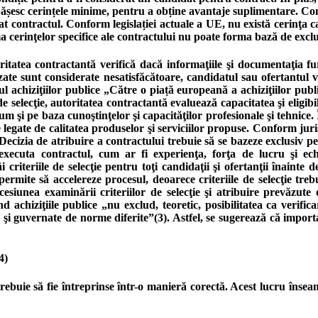
esc cerințele minime, pentru a obține avantaje suplimentare. Condiț
t contractul. Conform legislației actuale a UE, nu există cerinţa ca 
a cerinţelor specifice ale contractului nu poate forma bază de excl
ritatea contractantă verifică dacă informaţiile şi documentaţia fu
urnizate sunt considerate nesatisfăcătoare, candidatul sau ofertantu
achiziţiilor publice „Către o piață europeană a achiziţiilor publi
e selecţie, autoritatea contractantă evaluează capacitatea şi eligibi
cum şi pe baza cunoştinţelor şi capacităţilor profesionale şi tehnice.
ve legate de calitatea produselor şi serviciilor propuse. Conform jur
re. Decizia de atribuire a contractului trebuie să se bazeze exclusiv pe
executa contractul, cum ar fi experienţa, forţa de lucru şi echi
criteriile de selecţie pentru toţi candidaţii şi ofertanţii înainte d
 permite să accelereze procesul, deoarece criteriile de selecţie tr
iunea examinării criteriilor de selecţie şi atribuire prevăzute 
chiziţiile publice „nu exclud, teoretic, posibilitatea ca verificarea
e şi guvernate de norme diferite”(3). Astfel, se sugerează că impor
4)
uie să fie întreprinse într-o manieră corectă. Acest lucru înseam