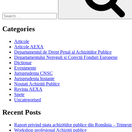
Categories
Articole
Articole AEXA
Departamentul de Drept Penal al Achizitiilor Publice
Departamentului Nereguli si Corectii Fonduri Europene
Dictionar
Evenimente
Jurisprudenta CNSC
Jurisprudenta Instante
Noutati Achizitii Publice
Revista AEXA
Spete
Uncategorised
Recent Posts
Raport privind piața achizițiilor publice din România – Trimestr
Workshop profesional Achizitii publice