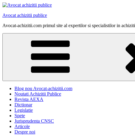
Skip
to
Avocat achizitii publice
content
Avocat-achizitii.com primul site al expertilor si specialistilor in achiz
Blog nou Avocat-achizitii.com
Noutati Achizitii Publice
Revista AEXA
Dictionar
Legislatie
Spete
Jurisprudenta CNSC
Articole
Despre noi