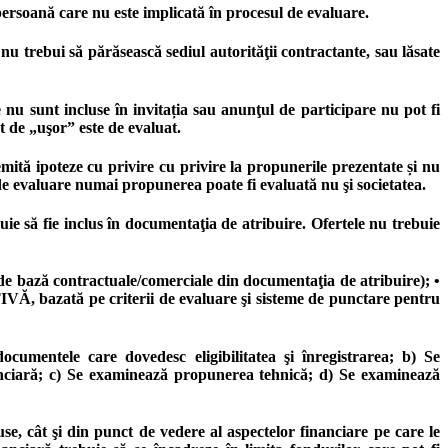
ersoană care nu este implicată în procesul de evaluare.
 trebui să părăsească sediul autorităţii contractante, sau lăsate
 sunt incluse în invitația sau anunţul de participare nu pot fi
t de „uşor” este de evaluat.
ă ipoteze cu privire cu privire la propunerile prezentate și nu
a de evaluare numai propunerea poate fi evaluată nu şi societatea.
e să fie inclus în documentaţia de atribuire. Ofertele nu trebuie
ontractuale/comerciale din documentaţia de atribuire); •
azată pe criterii de evaluare şi sisteme de punctare pentru
 care dovedesc eligibilitatea şi înregistrarea; b) Se
anciară; c) Se examinează propunerea tehnică; d) Se examinează
se, cât şi din punct de vedere al aspectelor financiare pe care le