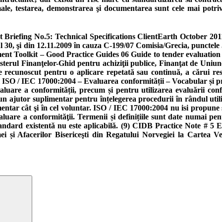
ale, testarea, demonstrarea şi documentarea sunt cele mai potrivi
 Briefing No.5: Technical Specifications ClientEarth October 2011
 30, şi din 12.11.2009 în cauza C-199/07 Comisia/Grecia, punctele 51
ent Toolkit – Good Practice Guides 06 Guide to tender evaluatio
nisterul Finanţelor-Ghid pentru achiziţii publice, Finanţat de 
recunoscut pentru o aplicare repetată sau continuă, a cărui respe
SO / IEC 17000:2004 – Evaluarea conformității – Vocabular și princi
aluare a conformității, precum și pentru utilizarea evaluării conf
 un ajutor suplimentar pentru înțelegerea procedurii în rândul util
mentar cât şi în cel voluntar. ISO / IEC 17000:2004 nu isi propune
evaluare a conformităţii. Termenii și definițiile sunt date numai pe
tandard existentă nu este aplicabilă. (9) CIDB Practice Note # 5 
i și Afacerilor Bisericeşti din Regatului Norvegiei la Cartea 
Search