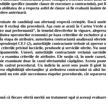
iile specifice (numite clauze de executare a contractului), pot fi
abilitatea de a respecta astfel de clauze să fie evaluată înainte de
udere anterioară.
rnizate de candidaţi sau ofertanţi respectă cerinţele. Dacă unele
l vor fi excluşi din procedură. Aşa cum se arată în Cartea Verde a
ce mai performantă”, în temeiul directivelor în vigoare, alegerea
litatea operatorilor economici pe baza criteriilor de excludere şi a
 În etapa de atribuire, autoritatea contractantă analizează ofertele
isprudenţei CEJ (2), autorităţile contractante trebuie să opereze o
 criteriile privind lucrările, produsele şi serviciile oferite. Nu sunt
pamentele. Uneori, autorităţile contractante reclamă sarcinile
e a examina criteriile de atribuire. Ele susţin că, în unele cazuri,
ebuie examinate doar în cazul ofertantului câştigător. Acesta poate
de cadrul procedural. Un indiciu în acest sens poate fi găsit în
 eligibilităţii ofertanţilor şi atribuirea contractului să aibă loc
tantă nu este atât succesiunea etapelor procedurale, cât separarea
nă că fiecare ofertă merită un tratament egal și aceeaşi evaluare