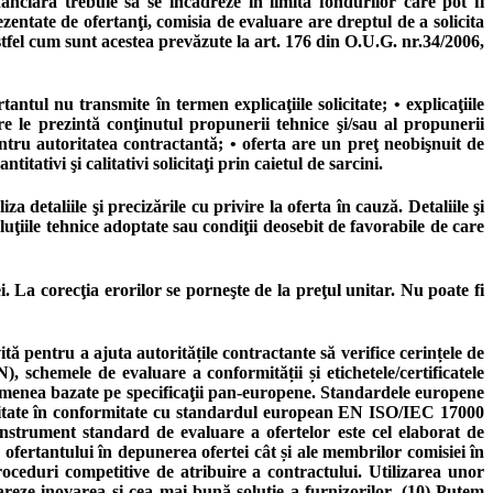
nciară trebuie să se încadreze în limita fondurilor care pot fi
ezentate de ofertanţi, comisia de evaluare are dreptul de a solicita
stfel cum sunt acestea prevăzute la art. 176 din O.U.G. nr.34/2006,
ntul nu transmite în termen explicaţiile solicitate; • explicaţiile
are le prezintă conţinutul propunerii tehnice şi/sau al propunerii
ntru autoritatea contractantă; • oferta are un preţ neobişnuit de
tativi şi calitativi solicitaţi prin caietul de sarcini.
a detaliile şi precizările cu privire la oferta în cauză. Detaliile şi
luţiile tehnice adoptate sau condiţii deosebit de favorabile de care
. La corecţia erorilor se porneşte de la preţul unitar. Nu poate fi
 pentru a ajuta autoritățile contractante să verifice cerințele de
 schemele de evaluare a conformității și etichetele/certificatele
e asemenea bazate pe specificaţii pan-europene. Standardele europene
creditate în conformitate cu standardul european EN ISO/IEC 17000
nstrument standard de evaluare a ofertelor este cel elaborat de
ofertantului în depunerea ofertei cât și ale membrilor comisiei în
proceduri competitive de atribuire a contractului. Utilizarea unor
areze inovarea și cea mai bună soluţie a furnizorilor. (10) Putem