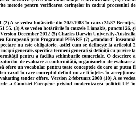
te metode pentru verificarea cerinţelor în cadrul procesului de
 (2) A se vedea hotărârile din 20.9.1988 în cauza 31/87 Beentjes,
-55. (3) A se vedea hotărârile în cauzele Lianakis, punctul 26, şi
n Version December 2012 (5) Charles Darwin University-Australia
Uniunea Europeană prin Programul PHARE (7) „standard” înseamnă
ctare nu este obligatorie, astfel cum se definește la articolul 2
pii generale, specifica termeni generali și definiții cu privire la
ormității pentru a facilita schimburile comerciale. O descriere a
izatorilor de evaluare a conformității, organismelor de evaluare a
 să ofere un vocabular pentru toate conceptele de care ar putea fi
ntru cazul în care conceptul definit nu ar fi înţeles în accepţiunea
Evaluating tender offers. Version 2-februarz 2008 (10) A se vedea
Verde a Comisiei Europene privind modernizarea politicii UE în