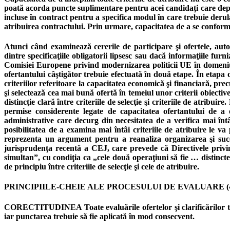
poată acorda puncte suplimentare pentru acei candidați care depăș
incluse în contract pentru a specifica modul în care trebuie derula
atribuirea contractului. Prin urmare, capacitatea de a se conform
Atunci când examinează cererile de participare şi ofertele, auto
dintre specificaţiile obligatorii lipsesc sau dacă informaţiile f
Comisiei Europene privind modernizarea politicii UE în domeniul 
ofertantului câştigător trebuie efectuată în două etape. În etapa d
criteriilor referitoare la capacitatea economică şi financiară, pre
şi selectează cea mai bună ofertă în temeiul unor criterii obiecti
distincţie clară între criteriile de selecţie şi criteriile de atribui
permise considerente legate de capacitatea ofertantului de a 
administrative care decurg din necesitatea de a verifica mai întâi 
posibilitatea de a examina mai întâi criteriile de atribuire le va
reprezenta un argument pentru a reanaliza organizarea şi succes
jurisprudenţa recentă a CEJ, care prevede că Directivele privind a
simultan”, cu condiţia ca „cele două operaţiuni să fie … distinct
de principiu între criteriile de selecţie şi cele de atribuire.
PRINCIPIILE-CHEIE ALE PROCESULUI DE EVALUARE (
CORECTITUDINEA Toate evaluările ofertelor şi clarificărilor treb
iar punctarea trebuie să fie aplicată în mod consecvent.