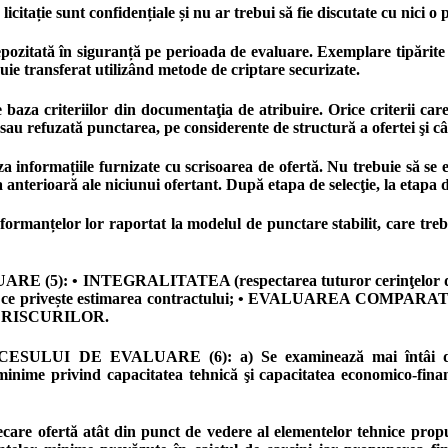
ie sunt confidențiale și nu ar trebui să fie discutate cu nici o p
itată în siguranță pe perioada de evaluare. Exemplare tipărite nu
ie transferat utilizând metode de criptare securizate.
riteriilor din documentaţia de atribuire. Orice criterii care nu
sau refuzată punctarea, pe considerente de structură a ofertei şi câ
rmațiile furnizate cu scrisoarea de ofertă. Nu trebuie să se emit
nţa anterioară ale niciunui ofertant. După etapa de selecţie, la etap
anțelor lor raportat la modelul de punctare stabilit, care trebui
INTEGRALITATEA (respectarea tuturor cerinţelor de bază c
e privește estimarea contractului; • EVALUAREA COMPARATIVĂ, b
REA RISCURILOR.
 EVALUARE (6): a) Se examinează mai întâi documentele
minime privind capacitatea tehnică şi capacitatea economico-fin
iecare ofertă atât din punct de vedere al elementelor tehnice propu