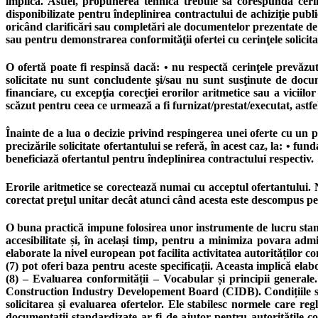
implică. Astfel, propunerea tehnică trebuie să corespundă ceri
disponibilizate pentru îndeplinirea contractului de achiziţie publi
oricând clarificări sau completări ale documentelor prezentate de 
sau pentru demonstrarea conformităţii ofertei cu cerinţele solicita
O ofertă poate fi respinsă dacă: • nu respectă cerinţele prevăzute
solicitate nu sunt concludente şi/sau nu sunt susţinute de docume
financiare, cu excepţia corecţiei erorilor aritmetice sau a vici
scăzut pentru ceea ce urmează a fi furnizat/prestat/executat, astfel 
Înainte de a lua o decizie privind respingerea unei oferte cu un preţ
precizările solicitate ofertantului se referă, în acest caz, la: • 
beneficiază ofertantul pentru îndeplinirea contractului respectiv.
Erorile aritmetice se corectează numai cu acceptul ofertantului. N
corectat preţul unitar decât atunci când acesta este descompus pe
O buna practică impune folosirea unor instrumente de lucru standa
accesibilitate și, în același timp, pentru a minimiza povara adm
elaborate la nivel european pot facilita activitatea autorităților 
(7) pot oferi baza pentru aceste specificații. Aceasta implică e
(8) – Evaluarea conformității – Vocabular și principii general
Construction Industry Developement Board (CIDB). Condițiile stand
solicitarea și evaluarea ofertelor. Ele stabilesc normele care re
documentații standardizate ar fi de ajutor pentru autoritățile c