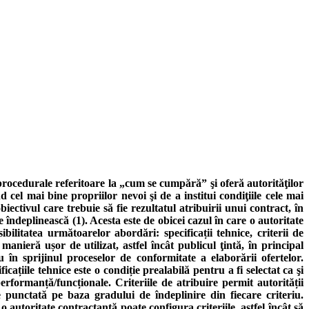
e procedurale referitoare la „cum se cumpără” şi oferă autorităţilor
 cel mai bine propriilor nevoi şi de a institui condiţiile cele mai
iectivul care trebuie să fie rezultatul atribuirii unui contract, în
 îndeplinească (1). Acesta este de obicei cazul în care o autoritate
bilitatea următoarelor abordări: specificații tehnice, criterii de
 manieră ușor de utilizat, astfel încât publicul ţintă, în principal
sau în sprijinul proceselor de conformitate a elaborării ofertelor.
cațiile tehnice este o condiție prealabilă pentru a fi selectat ca şi
erformanță/funcționale. Criteriile de atribuire permit autorității
te punctată pe baza gradului de îndeplinire din fiecare criteriu.
o autoritate contractantă poate configura criteriile, astfel încât să