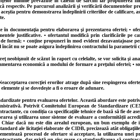
nţelor minime prevăzute în caietul de sarcini iar propunerea fina
că respectiv. Pe parcursul analizării şi verificării documentelor pr
aceştia pentru demonstrarea îndeplinirii criteriilor de calificare, a
te.
 în documentaţia pentru elaborarea şi prezentarea ofertei; • oferta
ntele justificative. • ofertantul modifică prin clarificările pe c
ilor de formă; • conţine propuneri în mod evident dezavantajoase pe
încât nu se poate asigura îndeplinirea contractului la parametrii canti
 neobişnuit de scăzut în raport cu celelalte, se vor solicita şi analiz
fundamentarea economică a modului de formare a preţului ofertei; • so
eacceptarea corecţiei erorilor atrage după sine respingerea ofertei
 elemente şi se dovedeşte a fi o eroare de adunare.
rdizate pentru evaluarea ofertelor. Această abordare este potrivită
inistrativă. Potrivit Comitetului European de Standardizare (CEN),
contractante, cu condiția ca specificaţiile tehnice de bază să fie d
laborarea şi utilizarea unor sisteme de evaluare a conformității a
e. Chiar dacă nu este din arealul european, un bun exemplu de i
ard ale licitaţiei elaborate de CIDB, precizează atât obligaţiile 
glementează procesul de ofertare si acceptare, la utilizarea unei 
ontractante, dar există un risc mare ca standardizarea să contrac