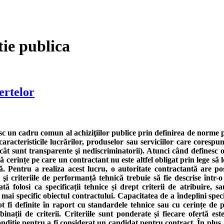
tie publica
ertelor
bilesc un cadru comun al achiziţiilor publice prin definirea de norm
aracteristicile lucrărilor, produselor sau serviciilor care corespund
 cât sunt transparente şi nediscriminatorii). Atunci când definesc ob
 cerințe pe care un contractant nu este altfel obligat prin lege să le
ă. Pentru a realiza acest lucru, o autoritate contractantă are posi
 şi criteriile de performanță tehnică trebuie să fie descrise într-o
oată folosi ca specificații tehnice și drept criterii de atribuire, 
 mai specific obiectul contractului. Capacitatea de a îndeplini specifi
ot fi definite în raport cu standardele tehnice sau cu cerințe de p
inații de criterii. Criteriile sunt ponderate și fiecare ofertă es
ondiție pentru a fi considerat un candidat pentru contract. În plus, 