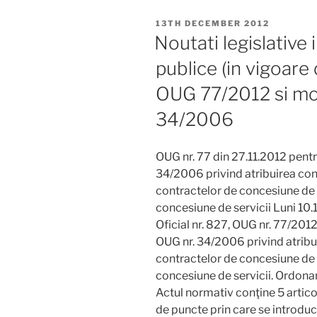
POSTED
13TH DECEMBER 2012
ON
Noutati legislative 
publice (in vigoare 
OUG 77/2012 si mod
34/2006
OUG nr. 77 din 27.11.2012 pent
34/2006 privind atribuirea cont
contractelor de concesiune de l
concesiune de servicii Luni 10.
Oficial nr. 827, OUG nr. 77/20
OUG nr. 34/2006 privind atribui
contractelor de concesiune de l
concesiune de servicii. Ordona
Actul normativ conţine 5 articol
de puncte prin care se introduc 