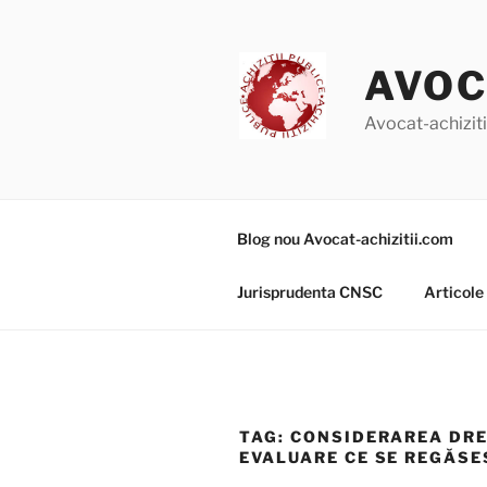
Skip
to
content
AVOC
Avocat-achizitii
Blog nou Avocat-achizitii.com
Jurisprudenta CNSC
Articole
TAG:
CONSIDERAREA DREP
EVALUARE CE SE REGĂSES