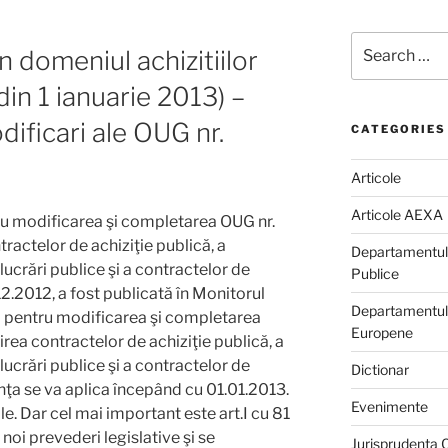
Search
in domeniul achizitiilor
for:
din 1 ianuarie 2013) –
ificari ale OUG nr.
CATEGORIES
Articole
Articole AEXA
ru modificarea şi completarea OUG nr.
ractelor de achiziţie publică, a
Departamentul d
ucrări publice şi a contractelor de
Publice
12.2012, a fost publicată în Monitorul
Departamentului
12 pentru modificarea şi completarea
Europene
rea contractelor de achiziţie publică, a
ucrări publice şi a contractelor de
Dictionar
nţa se va aplica începând cu 01.01.2013.
Evenimente
e. Dar cel mai important este art.I cu 81
noi prevederi legislative şi se
Jurisprudenta