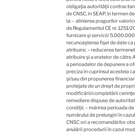
obligaţia autorităţii contracta
de CNSC, în SEAP, în termen de 5
la: – alinierea pragurilor valori
de Regulamentul CE nr. 1251/2
furnizare şi servicii/ 5.000.000
recunoaşterea fişei de date ca
atribuire; – reducerea termene
atribuire şi a eratelor de către
a perioadelor de depunere a ofe
preciza în cuprinsul acesteia c
şi/sau din propunerea financiară
protejate de un drept de proprie
modificării/completării cerinţe
remediere dispuse de autoritat
condiţii; – mărirea perioada de 
numărului de prelungiri în cazu
CNSC ori a recomandărilor obse
anulării procedurii în cazul modif