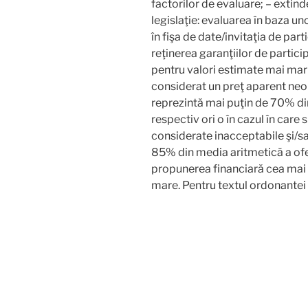
factorilor de evaluare; – extind
legislaţie: evaluarea în baza un
în fişa de date/invitaţia de par
reţinerea garanţiilor de partici
pentru valori estimate mai mari 
considerat un preţ aparent neo
reprezintă mai puţin de 70% di
respectiv ori o în cazul în care 
considerate inacceptabile şi/s
85% din media aritmetică a ofer
propunerea financiară cea mai 
mare. Pentru textul ordonantei