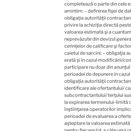
completează o parte din cele ex
amintim: – definirea fişei de dat
obligaţia autorităţii contracta
privire la achiziţia directă pes
valoarea estimată şi a cuantumu
neprevăzute din devizul genera
cerinţelor de calificare şi fact
caietul de sarcini; – obligaţia a
erată şi în cazul modificării/com
participare nu doar din anunţul 
perioadei de depunere în cazul m
obligaţia autorităţii contracta
identificare ale ofertantului/ c
subcontractantului/ terţului su
la expirarea termenului-limită 
înştiinţarea operatorilor impli
perioadei de evaluarea a ofert
aşteptare la valoarea estimată a 
pentru fiecare lot, a câte unui r