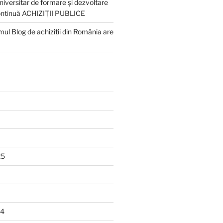
iversitar de formare și dezvoltare
ontinuă ACHIZIȚII PUBLICE
ul Blog de achiziții din România are
25
24