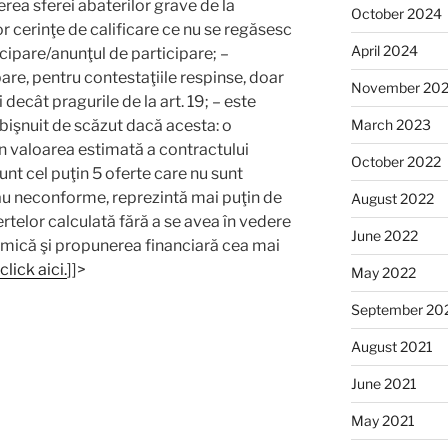
erea sferei abaterilor grave de la
October 2024
or cerinţe de calificare ce nu se regăsesc
April 2024
ticipare/anunţul de participare; –
pare, pentru contestaţiile respinse, doar
November 20
decât pragurile de la art. 19; – este
bişnuit de scăzut dacă acesta: o
March 2023
n valoarea estimată a contractului
October 2022
sunt cel puţin 5 oferte care nu sunt
au neconforme, reprezintă mai puţin de
August 2022
telor calculată fără a se avea în vedere
June 2022
mică şi propunerea financiară cea mai
click aici.
]]>
May 2022
September 20
August 2021
June 2021
May 2021