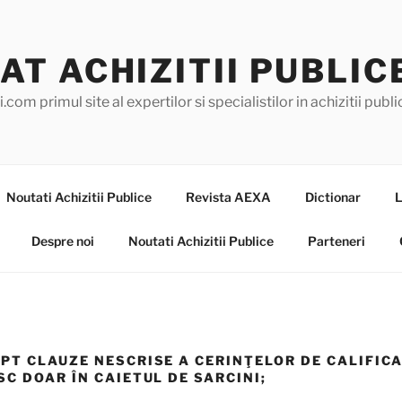
AT ACHIZITII PUBLIC
.com primul site al expertilor si specialistilor in achizitii pub
Noutati Achizitii Publice
Revista AEXA
Dictionar
L
Despre noi
Noutati Achizitii Publice
Parteneri
T CLAUZE NESCRISE A CERINŢELOR DE CALIFICA
C DOAR ÎN CAIETUL DE SARCINI;