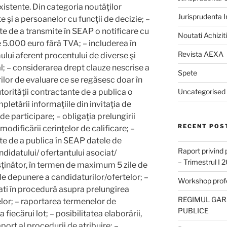
istente. Din categoria noutăţilor
Jurisprudenta 
e şi a persoanelor cu funcţii de decizie; –
nte de a transmite în SEAP o notificare cu
Noutati Achiziti
te 5.000 euro fără TVA; – includerea în
Revista AEXA
lui aferent procentului de diverse şi
l; – considerarea drept clauze nescrise a
Spete
orilor de evaluare ce se regăsesc doar în
utorităţii contractante de a publica o
Uncategorised
pletării informaţiile din invitaţia de
de participare; – obligaţia prelungirii
RECENT POS
odificării cerinţelor de calificare; –
nte de a publica în SEAP datele de
Raport privind 
andidatului/ ofertantului asociat/
– Trimestrul I 
sţinător, în termen de maximum 5 zile de
de depunere a candidaturilor/ofertelor; –
Workshop profes
cati în procedură asupra prelungirea
REGIMUL GARA
elor; – raportarea termenelor de
PUBLICE
fiecărui lot; – posibilitatea elaborării,
aport al procedurii de atribuire; –