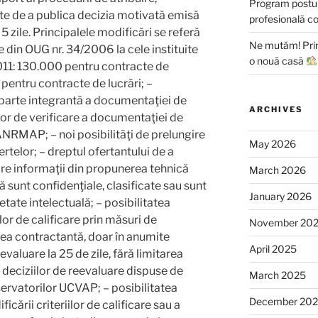
Program postun
nte de a publica decizia motivată emisă
profesională c
 zile. Principalele modificări se referă
Ne mutăm! Prim
ce din OUG nr. 34/2006 la cele instituite
o nouă casă
011: 130.000 pentru contracte de
 pentru contracte de lucrări; –
 parte integrantă a documentaţiei de
ARCHIVES
lor de verificare a documentaţiei de
 ANRMAP; – noi posibilităţi de prelungire
May 2026
rtelor; – dreptul ofertantului de a
are informaţii din propunerea tehnică
March 2026
 sunt confidenţiale, clasificate sau sunt
January 2026
tate intelectuală; – posibilitatea
lor de calificare prin măsuri de
November 20
ea contractantă, doar în anumite
April 2025
evaluare la 25 de zile, fără limitarea
l deciziilor de reevaluare dispuse de
March 2025
rvatorilor UCVAP; – posibilitatea
December 20
icării criteriilor de calificare sau a