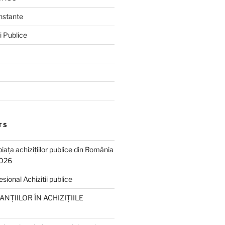
Instante
i Publice
TS
piața achizițiilor publice din România
2026
ional Achizitii publice
NȚIILOR ÎN ACHIZIȚIILE