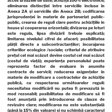
acces la bazele de date; achiziții 100% electronice;
eliminarea distincției între serviciile incluse în
Anexa 2A și serviciile din Anexa 2B; codificarea
jurisprudenței în materie de parteneriat public-
public, crearea de reguli clare pentru achizițiile in
house și cooperarea orizontală; divizarea pe loturi
este regula, lipsa divizării trebuie explicată;
limitarea nivelului cifrei de afaceri; posibilitatea
plății directe a subcontractanților; încurajarea
criteriilor ecologice /sociale; criteriul de atribuire
prețul cel mai scăzut devine costul cel mai scăzut
(costul de viață); experiența personalului poate
reprezenta factor de evaluare în anumite
contracte de servicii; reducerea exigențelor în
materie de modificare a contractelor de achiziție
publică, cu respectarea următoarelor reguli:
necesitatea modificării nu putea fi prevazută în
mod rezonabil; posibilitatea de modificare să fi
fost anunțată prin introducerea de clauze de
revizuire clare; modificarea nu este substanțială
(până la 15% din valoare) și nu schimbă caracterul