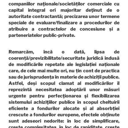
companiilor naţionale/societăților comerciale cu
capital integral ori majoritar deţinut de o
autoritate contractantă; precizarea unor termene
speciale de evaluare/finalizare a procedurilor de
atribuire a contractelor de concesiune și a
parteneriatelor public-private.
Remarcăm, încă o dată, lipsa de
coerență/previzibilitate/securitate juridică indusă
de modificările repetate ale legislației naționale
care, de cele mai multe ori, nu țin cont de practica
sau de jurisprudența în materie de achiziții publice.
Astfel, deși scopul clamat al modificărilor îl
reprezintă necesitatea adoptării unor măsuri
urgente pentru perfecţionarea şi flexibilizarea
sistemului achiziţiilor publice în scopul cheltuirii
eficiente a fondurilor alocate și al absorbției
crescute a fondurilor europene, efectele obținute
sunt adeseori nedorite: în loc de simplificare,
crește complexitatea, în loc de rapiditate, crește