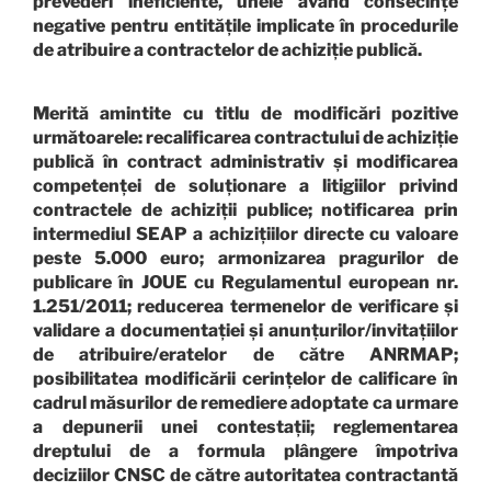
prevederi ineficiente, unele având consecințe
negative pentru entitățile implicate în procedurile
de atribuire a contractelor de achiziție publică.
Merită amintite cu titlu de modificări pozitive
următoarele: recalificarea contractului de achiziție
publică în contract administrativ și modificarea
competenței de soluționare a litigiilor privind
contractele de achiziții publice; notificarea prin
intermediul SEAP a achizițiilor directe cu valoare
peste 5.000 euro; armonizarea pragurilor de
publicare în JOUE cu Regulamentul european nr.
1.251/2011; reducerea termenelor de verificare și
validare a documentației și anunțurilor/invitațiilor
de atribuire/eratelor de către ANRMAP;
posibilitatea modificării cerințelor de calificare în
cadrul măsurilor de remediere adoptate ca urmare
a depunerii unei contestații; reglementarea
dreptului de a formula plângere împotriva
deciziilor CNSC de către autoritatea contractantă