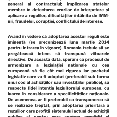
general al contractului; implicarea statelor
membre în detectarea erorilor de interpetare și
aplicare a regulilor, dificultăților întâlnite de IMM-
uri, fraudelor, corupției, conflictului de interese.
Având în vedere că adoptarea acestor reguli este
iminentă (se preconizează luna martie 2014
pentru intrarea în vigoare), Romania trebuie să se
pregătească intens să transpună viitoarele
directive. De această dată, sperăm că procesul de
armonizare a legislației naționale cu cea
europeană să fie cât mai riguros iar pachetul
legislativ care va fi adoptat (preferabil sub forma
unui cod al achizițiilor sau investițiilor publice), să
respecte fidel intenția legiuitorului european, cu
luarea în considerare a specificităților naționale.
De asemenea, ar fi preferabil ca transpunerea să
se realizeze treptat, prin adoptarea prioritară a
regulilor care profită sistemului actual de achiziții
publice și pentru care suntem pregătiți și