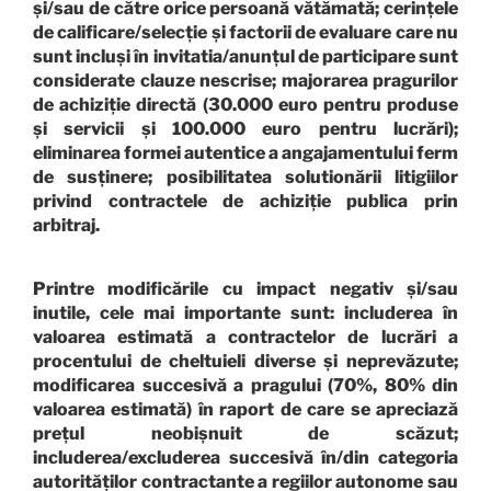
și/sau de către orice persoană vătămată; cerințele
de calificare/selecție și factorii de evaluare care nu
sunt incluși în invitatia/anunțul de participare sunt
considerate clauze nescrise; majorarea pragurilor
de achiziție directă (30.000 euro pentru produse
și servicii și 100.000 euro pentru lucrări);
eliminarea formei autentice a angajamentului ferm
de susținere; posibilitatea solutionării litigiilor
privind contractele de achiziție publica prin
arbitraj.
Printre modificările cu impact negativ și/sau
inutile, cele mai importante sunt: includerea în
valoarea estimată a contractelor de lucrări a
procentului de cheltuieli diverse și neprevăzute;
modificarea succesivă a pragului (70%, 80% din
valoarea estimată) în raport de care se apreciază
prețul neobișnuit de scăzut;
includerea/excluderea succesivă în/din categoria
autorităților contractante a regiilor autonome sau