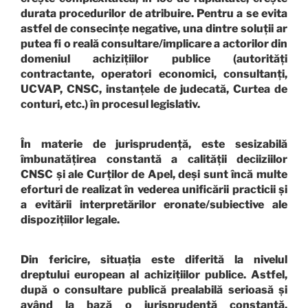
durata procedurilor de atribuire. Pentru a se evita
astfel de consecințe negative, una dintre soluții ar
putea fi o reală consultare/implicare a actorilor din
domeniul achizițiilor publice (autorități
contractante, operatori economici, consultanți,
UCVAP, CNSC, instanțele de judecată, Curtea de
conturi, etc.) în procesul legislativ.
În materie de jurisprudență, este sesizabilă
îmbunatățirea constantă a calității deciiziilor
CNSC și ale Curților de Apel, deși sunt încă multe
eforturi de realizat în vederea unificării practicii și
a evitării interpretărilor eronate/subiective ale
dispozițiilor legale.
Din fericire, situația este diferită la nivelul
dreptului european al achizițiilor publice. Astfel,
după o consultare publică prealabilă serioasă și
având la bază o jurisprudență constantă,