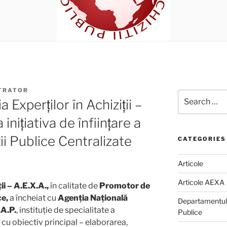
TRATOR
Search
Experților în Achiziții –
for:
 inițiativa de înființare a
ții Publice Centralizate
CATEGORIES
Articole
Articole AEXA
ii – A.E.X.A.,
în calitate de
Promotor de
ce,
a încheiat cu
Agenția Națională
Departamentul d
.A.P.
, instituție de specialitate a
Publice
 cu obiectiv principal – elaborarea,