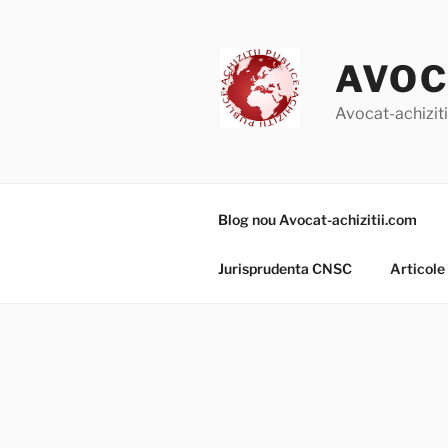
Skip
to
content
AVOC
Avocat-achizitii
Blog nou Avocat-achizitii.com
Jurisprudenta CNSC
Articole