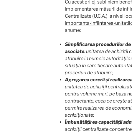
Cu acest prilej, subliniem benefi
implementarea măsurii de înființ
Centralizate (U.C.A.) la nivel loca
importanta-infiintarea-unitatil
anume:
Simplificarea procedurilor de a
asociate
: unitatea de achiziți
atribuire în numele autoritățil
situația în care fiecare autori
proceduri de atribuire;
Agregarea cererii și realizar
unitatea de achiziții centraliza
pentru volume mari, pe baza nec
contractante, ceea ce crește atr
permite realizarea de economii
achiziționate;
Îmbunătățirea capacității admi
achiziții centralizate concentre