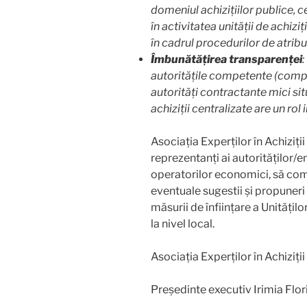
domeniul achizițiilor publice, c
în activitatea unității de achizi
în cadrul procedurilor de atrib
Îmbunătățirea transparenței
:
autoritățile competente (compa
autorități contractante mici situ
achiziții centralizate are un ro
Asociația Experților în Achiziții
reprezentanți ai autorităților/e
operatorilor economici, să co
eventuale sugestii și propuner
măsurii de înființare a Unitățilo
la nivel local.
Asociația Experților în Achiziții
Președinte executiv Irimia Flor