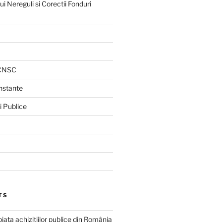
 Nereguli si Corectii Fonduri
 CNSC
Instante
i Publice
TS
piața achizițiilor publice din România