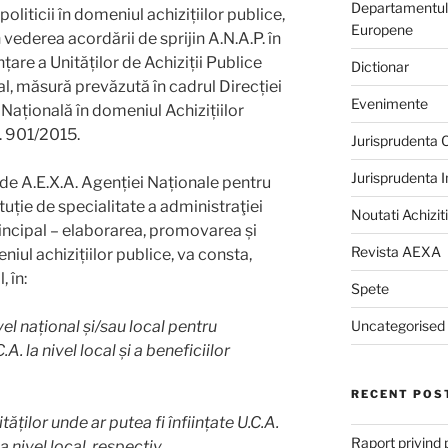
Departamentului
iticii în domeniul achizițiilor publice,
Europene
 vederea acordării de sprijin A.N.A.P. în
are a Unităților de Achiziții Publice
Dictionar
cal, măsură prevăzută în cadrul Direcției
Evenimente
 Națională în domeniul Achizițiilor
. 901/2015.
Jurisprudenta
Jurisprudenta 
t de A.E.X.A. Agenției Naționale pentru
tituție de specialitate a administraţiei
Noutati Achiziti
rincipal – elaborarea, promovarea și
Revista AEXA
iul achizițiilor publice, va consta,
 în:
Spete
el național și/sau local pentru
Uncategorised
 la nivel local și a beneficiilor
RECENT POS
tăților unde ar putea fi înființate U.C.A.
Raport privind 
la nivel local, respectiv