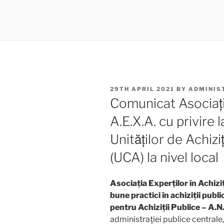
POSTED
29TH APRIL 2021
BY
ADMINIS
ON
Comunicat Asociația 
A.E.X.A. cu privire la
Unităților de Achizi
(UCA) la nivel local
Asociația Experților în Achiziț
bune practici în achiziții publi
pentru Achiziții Publice – A.N
administraţiei publice centrale,