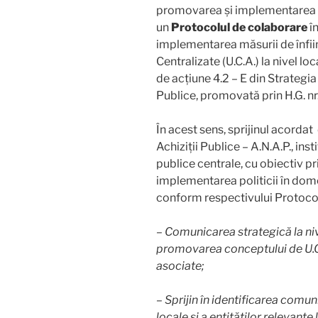
promovarea și implementarea pol
un
Protocolul de colaborare
în
implementarea măsurii de înființ
Centralizate (U.C.A.) la nivel lo
de acțiune 4.2 – E din Strategia
Publice, promovată prin H.G. nr
În acest sens, sprijinul acorda
Achiziții Publice – A.N.A.P., ins
publice centrale, cu obiectiv p
implementarea politicii în domen
conform respectivului Protocol,
– Comunicarea strategică la niv
promovarea conceptului de U.C.A.
asociate;
– Sprijin în identificarea comuni
locale și a entităților relevante 