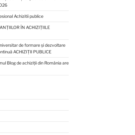
2026
ional Achizitii publice
NȚIILOR ÎN ACHIZIȚIILE
iversitar de formare și dezvoltare
ontinuă ACHIZIȚII PUBLICE
ul Blog de achiziții din România are