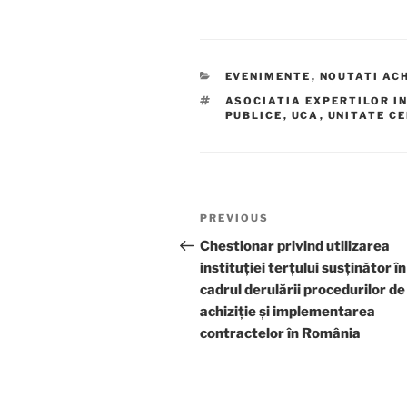
CATEGORIES
EVENIMENTE
,
NOUTATI ACH
TAGS
ASOCIATIA EXPERTILOR IN
PUBLICE
,
UCA
,
UNITATE CE
Post
Previous
PREVIOUS
navigation
Post
Chestionar privind utilizarea
instituției terțului susținător în
cadrul derulării procedurilor de
achiziție și implementarea
contractelor în România