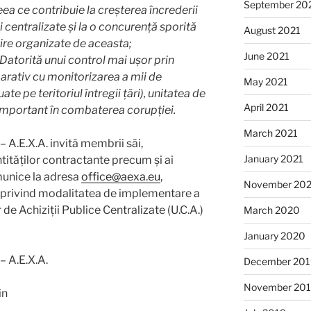
September 20
eea ce contribuie la creșterea încrederii
ții centralizate și la o concurență sporită
August 2021
uire organizate de aceasta;
June 2021
 Datorită unui control mai ușor prin
rativ cu monitorizarea a mii de
May 2021
ate pe teritoriul întregii țări), unitatea de
April 2021
l important în combaterea corupției.
March 2021
 – A.E.X.A. invită membrii săi,
January 2021
ntităților contractante precum și ai
munice la adresa
office@aexa.eu
,
November 20
i privind modalitatea de implementare a
r de Achiziții Publice Centralizate (U.C.A.)
March 2020
January 2020
 – A.E.X.A.
December 201
November 20
in