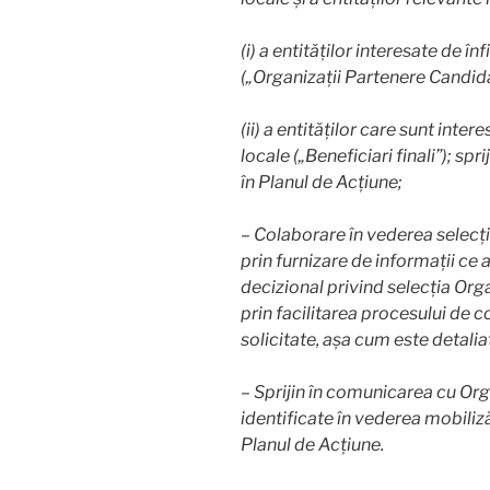
(i) a entităților interesate de în
(„Organizații Partenere Candida
(ii) a entităților care sunt inter
locale („Beneficiari finali”); spr
în Planul de Acțiune;
– Colaborare în vederea selecți
prin furnizare de informații ce a
decizional privind selecția Org
prin facilitarea procesului de c
solicitate, așa cum este detalia
– Sprijin în comunicarea cu Or
identificate în vederea mobiliză
Planul de Acțiune.