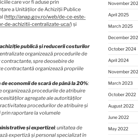
ciile care vor fi aduse prin
November 20
are a Unităților de Achiziții Publice
April 2025
l (
http://anap.gov.ro/web/de-ce-este-
or-de-achizitii-centralizate-uca/
) și
March 2025
December 20
chiziție publică și reducerii costurilor
October 2024
i centralizate organizează procedurile de
April 2024
or contractante, spre deosebire de
tate contractantă organizează propriile
November 20
ea de economii de scară de până la 20%
:
March 2023
te organizează procedurile de atribuire
October 2022
esităților agregate ale autorităților
activitatea procedurilor de atribuire și
August 2022
 prin raportare la volumele
June 2022
nistrative și expertizei
: unitatea de
May 2022
ază expertiză și personal specializat în