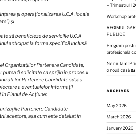
– Trimestrul I 
ființarea și operaționalizarea U.C.A. locale
Workshop profes
te”) și
REGIMUL GARA
PUBLICE
esate să beneficieze de serviciile U.C.A.
ijinul anticipat ia forma specifică inclusă
Program postun
profesională c
Ne mutăm! Prim
ei Organizațiilor Partenere Candidate,
o nouă casă 🏡
r putea fi solicitate ca sprijin în procesul
anizațiilor Partenere Candidate și/sau
olectare a eventualelor informații
ARCHIVES
t
î
n Planul de Acțiune;
May 2026
ganizațiile Partenere Candidate
rii acestora, așa cum este detaliat în
March 2026
January 2026