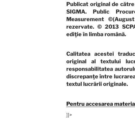
Publicat original de către
SIGMA. Public Procur
Measurement ©(August
rezervate. © 2013 SCPA
ediţie în limba română.
Calitatea acestei tradu
original al textului luc
responsabilitatea autorulu
discrepanţe între lucrarea
textul lucrării originale.
Pentru accesarea materialu
]]>