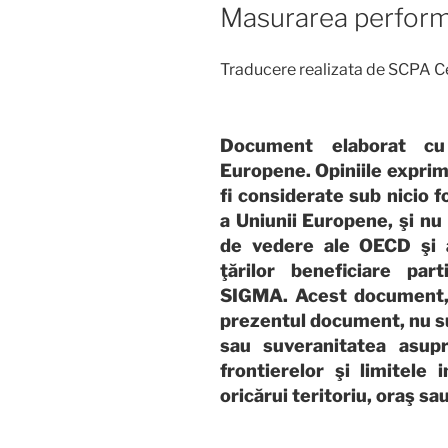
Masurarea perform
Traducere realizata de SCPA Ce
Document elaborat cu s
Europene. Opiniile expri
fi considerate sub nicio f
a Uniunii Europene, şi nu
de vedere ale OECD şi a
ţărilor beneficiare par
SIGMA. Acest document, 
prezentul document, nu su
sau suveranitatea asupra
frontierelor şi limitele
oricărui teritoriu, oraş sa