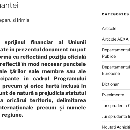
antei
CATEGORIES
paru si Irimia
Articole
Articole AEXA
prijinul financiar al Uniunii
mate în prezentul document nu pot
Departamentul d
ormă ca reflectând poziţia oficială
Publice
 reflectă în mod necesar punctele
Departamentului
le ţărilor sale membre sau ale
Europene
ticipante în cadrul Programului
Dictionar
precum şi orice hartă inclusă în
nt de natură a prejudicia statutul
Evenimente
 oricărui teritoriu, delimitarea
Jurisprudenta
 internaţionale precum şi numele
u regiune.
Jurisprudenta 
Noutati Achiziti