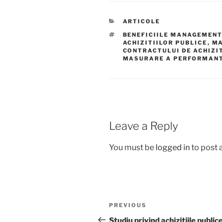
CATEGORIES
ARTICOLE
TAGS
BENEFICIILE MANAGEMENT
ACHIZITIILOR PUBLICE
,
MA
CONTRACTULUI DE ACHIZI
MASURARE A PERFORMANTE
Leave a Reply
You must be
logged in
to post
Post
Previous
PREVIOUS
navigation
Post
Studiu privind achizițiile public