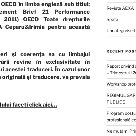
 OECD în limba engleză sub titlul:
Revista AEXA
ement Brief 21 Performance
 2011) OECD Toate drepturile
Spete
 Ceparu&Irimia pentru această
Uncategorised
RECENT POS
ceri şi coerenţa sa cu limbajul
rării revine în exclusivitate în
Raport privind 
i acestei traduceri. În cazul unor
– Trimestrul I 
 originală şi traducere, va prevala
Workshop profes
REGIMUL GARA
PUBLICE
lui faceti click aici…
Program postun
profesională c
Ne mutăm! Prim