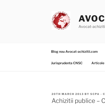
Skip
to
content
AVOC
Avocat-achizitii
Blog nou Avocat-achizitii.com
Jurisprudenta CNSC
Articole
POSTED
20TH MARCH 2013
BY
SCPA - 
ON
Achizitii publice – 