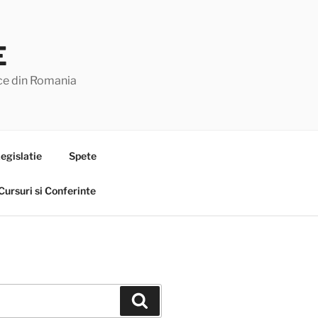
E
lice din Romania
egislatie
Spete
Cursuri si Conferinte
Search