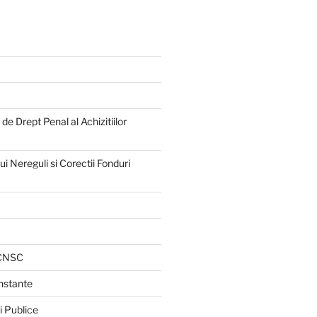
e Drept Penal al Achizitiilor
 Nereguli si Corectii Fonduri
 CNSC
Instante
i Publice