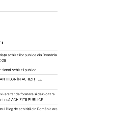
TS
piața achizițiilor publice din România
2026
ional Achizitii publice
NȚIILOR ÎN ACHIZIȚIILE
iversitar de formare și dezvoltare
ontinuă ACHIZIȚII PUBLICE
ul Blog de achiziții din România are