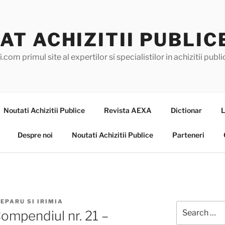
AT ACHIZITII PUBLIC
.com primul site al expertilor si specialistilor in achizitii pub
Noutati Achizitii Publice
Revista AEXA
Dictionar
L
Despre noi
Noutati Achizitii Publice
Parteneri
CEPARU SI IRIMIA
Search
Compendiul nr. 21 –
for: