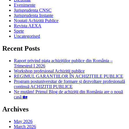
Evenimente
Jurisprudenta CNSC
Jurisprudenta Instante
Noutati Achizitii Publice
Revista AEXA
Spete
Uncategorised
Recent Posts
Raport privind piața achizițiilor publice din România –
Trimestrul I 2026
Workshop profesional Achizitii publice
REGIMUL GARANȚIILOR ÎN ACHIZIȚIILE PUBLICE
Program postuniversitar de formare și dezvoltare profesională
continuă ACHIZIȚII PUBLICE
Ne mutăm! Primul Blog de achiziții din România are o nouă
casă 🏡
Archives
May 2026
March 2026