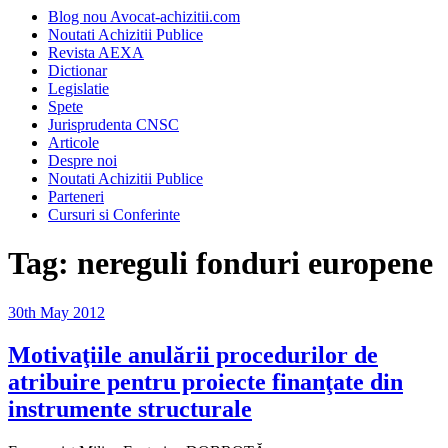
Blog nou Avocat-achizitii.com
Noutati Achizitii Publice
Revista AEXA
Dictionar
Legislatie
Spete
Jurisprudenta CNSC
Articole
Despre noi
Noutati Achizitii Publice
Parteneri
Cursuri si Conferinte
Tag:
nereguli fonduri europene
Posted
30th May 2012
on
Motivaţiile anulării procedurilor de
atribuire pentru proiecte finanţate din
instrumente structurale