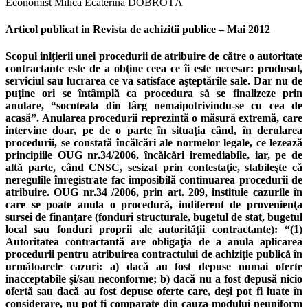
Economist Milica Ecaterina DOBROTĂ
Articol publicat in Revista de achizitii publice – Mai 2012
Scopul iniţierii unei procedurii de atribuire de către o autoritate contractante este de a obţine ceea ce îi este necesar: produsul, serviciul sau lucrarea ce va satisface aşteptările sale. Dar nu de puţine ori se întâmplă ca procedura să se finalizeze prin anulare, “socoteala din târg nemaipotrivindu-se cu cea de acasă”. Anularea procedurii reprezintă o măsură extremă, care intervine doar, pe de o parte în situaţia când, în derularea procedurii, se constată încălcări ale normelor legale, ce lezează principiile OUG nr.34/2006, încălcări iremediabile, iar, pe de altă parte, când CNSC, sesizat prin contestaţie, stabileşte că neregulile înregistrate fac imposibilă continuarea procedurii de atribuire. OUG nr.34 /2006, prin art. 209, instituie cazurile în care se poate anula o procedură, indiferent de provenienţa sursei de finanţare (fonduri structurale, bugetul de stat, bugetul local sau fonduri proprii ale autorităţii contractante): “(1) Autoritatea contractantă are obligaţia de a anula aplicarea procedurii pentru atribuirea contractului de achiziţie publică în următoarele cazuri: a) dacă au fost depuse numai oferte inacceptabile şi/sau neconforme; b) dacă nu a fost depusă nicio ofertă sau dacă au fost depuse oferte care, deşi pot fi luate în considerare, nu pot fi comparate din cauza modului neuniform de abordare a soluţiilor tehnice şi/ori financiare; c) dacă abateri grave de la prevederile legislative afectează procedura de atribuire sau dacă este imposibilă încheierea contractului. (2) Prin excepţie de la prevederile art. 204, autoritatea contractantă are dreptul de a anula aplicarea procedurii pentru atribuirea contractului de achiziţie publică, dacă ia această decizie înainte de data încheierii contractului, numai în următoarele cazuri: a) dacă autoritatea contractantă se află în una dintre situaţiile prevăzute la art. 86 alin. (2) lit. a), art. 102 alin. (2) lit. a), art. 117 alin. (2) lit. a) sau art. 148^1 lit. a); b) ca urmare a deciziei pronunţate de Consiliul Naţional de Soluţionare a Contestaţiilor, prin care se dispune eliminarea oricăror specificaţii tehnice din caietul de sarcini ori din alte documente emise în legătură cu procedura de atribuire. (3) Dispoziţiile alin. (2) nu pot aduce atingere obligaţiei autorităţii contractante de a anula o procedură de atribuire în urma unei hotărâri judecătoreşti sau a unei decizii în acest sens a Consiliului Naţional de Soluţionare a Contestaţiilor. (4) În sensul prevederilor alin. (1) lit. c), prin abateri grave de la prevederile legislative se înţelege: a) criteriile de calificare şi selecţie, precum şi criteriul de atribuire sau factorii de evaluare prevăzuţi în cadrul invitaţiei/anunţului de participare, precum şi în documentaţia de atribuire au fost modificaţi; b) pe parcursul analizei, evaluării şi/sau finalizării procedurii de atribuire se constată erori sau omisiuni, iar autoritatea contractantă se află în imposibilitatea de a adopta măsuri corective fără ca acestea să conducă la încălcarea principiilor prevăzute la art. 2 alin. (2) lit. a) – f).” Orice acţiune de anulare, în afara celor enumerate anterior, constituie contravenţie şi se sancţionează cu amendă de la 80.000 lei la 100.000 lei (art. 293 lit.o), art. 294 alin (3) din OUG nr.34/2006). Situaţiile expuse în art. 209 din ordonanţă dau multe bătăi de cap autorităţilor contractante în ceea ce priveşte încadrarea, din punct de vedere legal, a hotărârii de anulare. Dar, totodată, articolul dă şi libertatea de anulare, atunci când nu se doreşte atribuirea contractului, bineînţeles dacă pe parcursul derulării procedurii se observă temeiuri ce ar permite aplicarea art. 209. Aruncând o privire asupra enumerării dată de legiuitor, distingem că anularea poate fi din culpa autorităţii contractante ori din culpa operatorilor economici. Dar nu numai, ţinând cont şi de alţii factori implicaţi în accesarea fondurilor structurale. Decizia anulării procedurii poate aparţine autorităţii contractante, Consiliul Naţional de Soluţionare a Contestaţiilor sau instanţei de judecată, respectiv Curţii de Apel. Motivele anulării unei procedurii pot fi dintre cele mai diverse. Analiza lor o voi realiza din punct de vedere al frecvenţei apariţiilor. I. Modificarea cerinţelor de calificare din anunţul/invitaţia de participare. De la apariţia Legii nr. 279/07.12.2011, prin care se introduce un nou alineat la art.176 din OUG nr.34/2006, „orice modificare şi/sau completare a […] criteriilor de calificare şi selecţie […] conduce la anularea procedurii de atribuire, cu excepţia modificărilor dispuse prin decizia Consiliului Naţional de Soluţionare a Contestaţiilor”. Din decembrie 2011 şi până în prezent tot mai multe documentaţii de atribuire au fost „atacate”, având drept ţintă criteriile de calificare. Unele întemeiate, altele nu. Câteva exemple, de pe această latură a anulărilor, ne vor aminti de cele mai întâlnite speţe din perioada amintită. 1) Cifra medie de afaceri pentru perioada 2008, 2009 şi 2010 – minim x lei; în situaţia în care operatorul economic şi-a înregistrat bilanţul contabil aferent anului 2011, acesta poate dovedi îndeplinirea nivelului impus şi prin raportare la ultimii trei ani financiari încheiaţi, respectiv 2011, 2010, 2009. Dar cifra de afaceri poate viza doar activitatea din ultimii 3 ani, iar cerinţa se referă la o situaţie de acum 4 ani. Se remarcă o încălcare a principiul tratamentului egal: unii operatorii vor prezenta o cifra medie de afaceri pentru 2008-2010, iar alţii pentru 2009-2011, înaintând acele situaţii financiare care le sunt favorabile. De asemenea, nici comisia de evaluare, la analizarea cifrei de afaceri nu va respecta principiul tratamentului egal: unele oferte vor fi examinate pentru 2008-2010, iar altele pentru 2009-2011. Modificarea cerinţei presupune eliminarea anului 2008 şi impunerea anului 2011. Dar acţiunea are drept consecinţă anularea procedurii. 2) Lichiditate generală minim 99%. În formularul de contract a fost stipulată acordarea unui avans de 10% şi plata facturilor la maxim 15 zile de la înregistrarea lor la autoritatea contractantă. Nefiind o corelare între cerinţa de calificare şi clauza contractuală, se decide eliminarea lichidităţii, fapt ce conduce la anularea procedurii. 3) Deţinerea ori accesul nelimitat la un anumit utilaj Contractul fiind de proiectare şi executare lucrare, operatorul economic are libertatea de a-şi alege tehnologia. În soluţia tehnologică propusă de constructor nu se întrebuinţează acel utilaj. Impunerea deţinerii unui echipament are ca efect restrângerea concurenţei. Prin eliminarea cerinţei procedura trebuie anulată. II. Modificări ale caietului de sarcini Frecvent s-a observat că, abia în etapa de studiere a caietului de sarcini de către potenţialii ofertanţi, documentaţia are probleme tehnice. Unele pot fi remediate fără afectarea bunului mers al procedurii, dar altele au drept efect schimbări substanţiale ale cerinţelor minime. În special în achiziţia de lucrări, o principală cauză este dată de întocmirea unor studii de fezabilitate ori proiecte tehnice cu multe lacune. Corectarea greşelilor, de multe ori, nu poate avea decât un singur sfârşit dramatic: refacerea caietului de sarcini şi, implicit, anularea procedurii. 1) Într-un proiect tehnic nu a fost prevăzută construcţia unei clădiri adiacente clădirii principale, deşi era condiţie în studiul de fezabilitate. Întrucât lipsa construcţiei adiacente ar fi dus la nefuncţionarea întregii structurii, devenea imperativă includerea în valoarea estimată a costurilor clădirii noi. Conseciţa: anularea procedurii şi reluarea cu noua valoare. 2) După iniţierea licitaţiei deschise, la vizitarea amplasamentului viitoarei lucrării de către operatorii economici şi reprezentantul autorităţii contractante, „s-a descoperit” prezenţa pe locul respectiv a unei construcţii cu regim special, ce nu putea fi demolată. Fapt nespecificat în studiul de fezabilitate, respectiv în caietul de sarcini. Drept pentru care, întregul caiet de sarcini trebuie corectat, prin repoziţionarea viitoarei construcţii. III. Depunerea doar de oferte incomplete, implicit declararea ofertelor drept inacceptabile şi/sau neconforme La proiectele a căror valoare estimată este relativ mică, adeseori autoritatea contractantă nu doreşte impunerea în documentaţia de atribuire a prea multor cerinţe, tocmai pentru a da şansa oricărui operator economic de a deveni câştigător. Chiar şi aşa, se depun oferte de către operatori ce nu cunosc îndeajuns legislaţia în domeniul achiziţiilor publice, operatori care nu acordă o atenţie deosebită documentaţiei de atribuire şi modului de pregătirea a ofertei. Şi, nu de puţine ori, se ajunge ca proceduri finanţate din fonduri structurale să fie anulate pentru că au fost depuse doar oferte inacceptabile şi/sau neconforma. Cauzele respingerii sunt multiple şi variate. 1) Garanţia de participare nu are forma solicitată Odată cu noutatea introdusă de OUG nr.76/06.07.2010, tot mai multe oferte au fost excluse din procedură pentru neînscrierea în scrisoarea de garanţie de participare a dreptului autorităţii contractante de a reţine contestatorului suma menţionată la pct.68 din ordonanţă (art.278^1 alin (1) din OUG nr.34/2006). 2) Neîndeplinirea cerinţelor privind situaţia personală a ofertantului Cerinţa din fişa de date: Ofertantul este eligibil, neîncadrându-se în situaţiile prevăzute la art. 181 din OUG nr. 34/2006. Document doveditor: Certificat de atestare fiscală privind plata obligaţiilor către bugetul consolidat general eliberat de autoritățile competente din care să reiasă plata obligaţiile exigibile pentru luna anterioară celei de depunere a ofertelor. Unii ofertanţi depun certificat de atestare fiscală în care se reflectă plata datoriilor exigibile pentru două luni în urma celei de depunere a ofertelor. Întrucât unii operatorii economici au prezentat certificatul conform fişei de date, comisia de evaluare nu are dreptul de a solicita celorlalţi operatorii un nou certificat, din care să reiasă plat